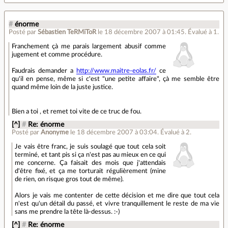
#
énorme
Posté par
Sébastien TeRMiToR
le 18 décembre 2007 à 01:45
.
Évalué à
1
.
Franchement çà me parais largement abusif comme
jugement et comme procédure.
Faudrais demander a
http://www.maitre-eolas.fr/
ce
qu'il en pense, même si c'est "une petite affaire", çà me semble être
quand même loin de la juste justice.
Bien a toi , et remet toi vite de ce truc de fou.
[^]
#
Re: énorme
Posté par
Anonyme
le 18 décembre 2007 à 03:04
.
Évalué à
2
.
Je vais être franc, je suis soulagé que tout cela soit
terminé, et tant pis si ça n'est pas au mieux en ce qui
me concerne. Ça faisait des mois que j'attendais
d'être fixé, et ça me torturait régulièrement (mine
de rien, on risque gros tout de même).
Alors je vais me contenter de cette décision et me dire que tout cela
n'est qu'un détail du passé, et vivre tranquillement le reste de ma vie
sans me prendre la tête là-dessus. :-)
[^]
#
Re: énorme