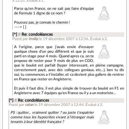
à 12:31
.
Évalué à
1
.
Parce qu'en France, on ne sait pas faire d'équipe
de Formule 1 digne de ce nom ?
Poussez pas, je connais le chemin !
----> [ ]
[^]
#
Re: condoléances
Posté par
imalip
le 19 décembre 2007 à 12:56
.
Évalué à
2
.
A l'origine, parce que j'avais envie d'essayer
quelque chose d'un peu différent et que je suis
parti en stage pour 4 mois. Quand apres ca, on te
propose de rester pour 9 mois de plus en CDD,
que le boulot est parfait (hyper interessant, en pleine campagne,
correctement payé, avec des collegues geniaux, etc...), ben tu dis
oui, tu commences a t'installer, et ca devient plus gallere de rentrer
en France que rester en Angleterre.
Et puis il faut dire, il est plus simple de trouver du boulot en F1 en
Angleterre avec 7 équipes qu'en France ou il y a un motoriste...
[^]
#
Re: condoléances
Posté par
satan
le 19 décembre 2007 à 12:44
.
Évalué à
2
.
PS : quitter... vraiment quitter ? ou juste t'expatrier
comme tous les hypocrites vivant à l'étranger mais
tenants à leur identité française ?