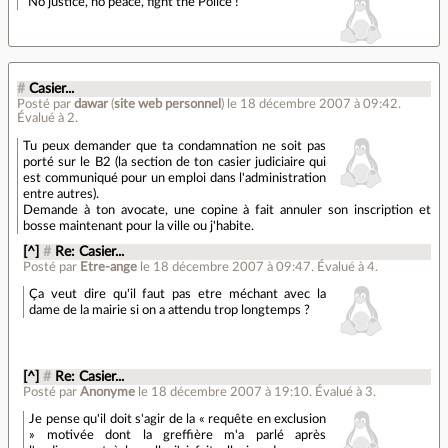
"No justice, no peace, fight the Police !"
#
Casier...
Posté par
dawar
(
site web personnel
)
le 18 décembre 2007 à 09:42
.
Évalué à
2
.
Tu peux demander que ta condamnation ne soit pas
porté sur le B2 (la section de ton casier judiciaire qui
est communiqué pour un emploi dans l'administration
entre autres).
Demande à ton avocate, une copine à fait annuler son inscription et
bosse maintenant pour la ville ou j'habite.
[^]
#
Re: Casier...
Posté par
Etre-ange
le 18 décembre 2007 à 09:47
.
Évalué à
4
.
Ça veut dire qu'il faut pas etre méchant avec la
dame de la mairie si on a attendu trop longtemps ?
[^]
#
Re: Casier...
Posté par
Anonyme
le 18 décembre 2007 à 19:10
.
Évalué à
3
.
Je pense qu'il doit s'agir de la « requête en exclusion
» motivée dont la greffière m'a parlé après