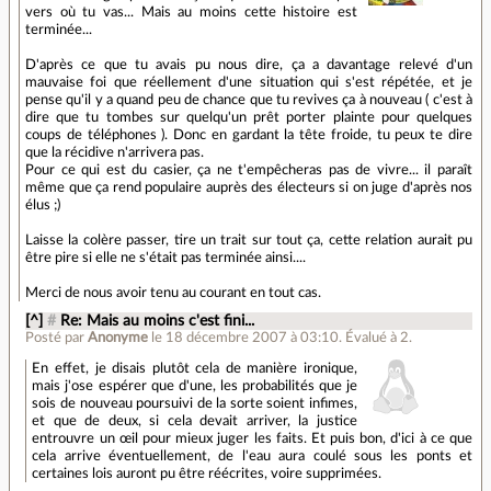
vers où tu vas... Mais au moins cette histoire est
terminée...
D'après ce que tu avais pu nous dire, ça a davantage relevé d'un
mauvaise foi que réellement d'une situation qui s'est répétée, et je
pense qu'il y a quand peu de chance que tu revives ça à nouveau ( c'est à
dire que tu tombes sur quelqu'un prêt porter plainte pour quelques
coups de téléphones ). Donc en gardant la tête froide, tu peux te dire
que la récidive n'arrivera pas.
Pour ce qui est du casier, ça ne t'empêcheras pas de vivre... il paraît
même que ça rend populaire auprès des électeurs si on juge d'après nos
élus ;)
Laisse la colère passer, tire un trait sur tout ça, cette relation aurait pu
être pire si elle ne s'était pas terminée ainsi....
Merci de nous avoir tenu au courant en tout cas.
[^]
#
Re: Mais au moins c'est fini...
Posté par
Anonyme
le 18 décembre 2007 à 03:10
.
Évalué à
2
.
En effet, je disais plutôt cela de manière ironique,
mais j'ose espérer que d'une, les probabilités que je
sois de nouveau poursuivi de la sorte soient infimes,
et que de deux, si cela devait arriver, la justice
entrouvre un œil pour mieux juger les faits. Et puis bon, d'ici à ce que
cela arrive éventuellement, de l'eau aura coulé sous les ponts et
certaines lois auront pu être réécrites, voire supprimées.