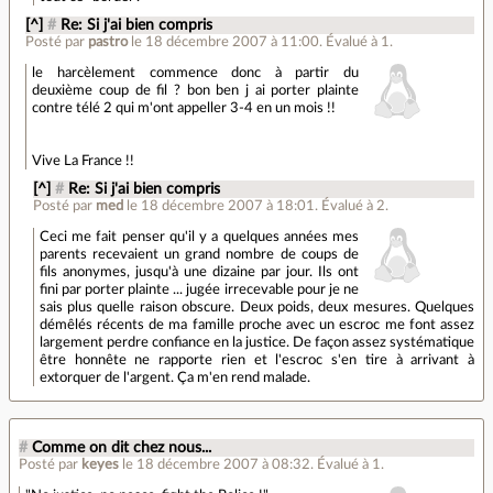
[^]
#
Re: Si j'ai bien compris
Posté par
pastro
le 18 décembre 2007 à 11:00
.
Évalué à
1
.
le harcèlement commence donc à partir du
deuxième coup de fil ? bon ben j ai porter plainte
contre télé 2 qui m'ont appeller 3-4 en un mois !!
Vive La France !!
[^]
#
Re: Si j'ai bien compris
Posté par
med
le 18 décembre 2007 à 18:01
.
Évalué à
2
.
Ceci me fait penser qu'il y a quelques années mes
parents recevaient un grand nombre de coups de
fils anonymes, jusqu'à une dizaine par jour. Ils ont
fini par porter plainte ... jugée irrecevable pour je ne
sais plus quelle raison obscure. Deux poids, deux mesures. Quelques
démêlés récents de ma famille proche avec un escroc me font assez
largement perdre confiance en la justice. De façon assez systématique
être honnête ne rapporte rien et l'escroc s'en tire à arrivant à
extorquer de l'argent. Ça m'en rend malade.
#
Comme on dit chez nous...
Posté par
keyes
le 18 décembre 2007 à 08:32
.
Évalué à
1
.