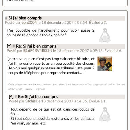
#
Si j'ai bien compris
Posté par
eon2004
le 18 décembre 2007 à 03:54
.
Évalué à
3
.
T'es coupable de harcèlement pour avoir passé 2
coups de téléphone à ton ex-copine?
[^]
#
Re: Si j'ai bien compris
Posté par
B16F4RV4RD1N
le 18 décembre 2007 à 09:13
.
Évalué à
6
.
je trouve que ce n'est pas trop clair cette histoire, et
j'ai l'impression que tu as un peu occulté des choses.
Je vois mal quelqu'un passer au tribunal juste pour 2
coups de téléphone pour reprendre contact...
Only wimps use tape backup: real men just upload their important stuff on megaupload, and let the rest
of the world ~~mirror~~ link to it
[^]
#
Re: Si j'ai bien compris
Posté par
Sachiel
le 18 décembre 2007 à 14:35
.
Évalué à
1
.
Tout dépend de ce qui est dit dans ces coups de
fils...
Et tout dépend aussi du reste, à savoir les contacts
"en vrai", par mail, etc.