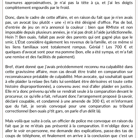
tournures approximatives, je n'ai pas la tête à ça, et j'ai les doigts
complètement engourdis par le froid.
Donc, dans le cadre de cette affaire, et en raison du fait que je n'en avais
pas, un avocat (ou plutôt « une ») m'a été désigné d'office. Pas de bol,
d'entrée de jeu on m'a annoncé la couleur : bien que RMIste et non
imposable depuis plusieurs années, je n'ai pas droit à l'aide juridictionnelle.
Hein ?! Ben ouais, fallait pas avoir des parents qui ont gagné plus que le
smic. L'État considère également les revenus de la famille, et ce même si
les liens familiaux sont totalement rompus. Génial ! Les 700 € et
quelques d'avocat sont pour ma pomme (bon, elle a été sympa, et m'a fait
une remise et des facilités de paiement).
Bref, étant donné que j'avais précédemment reconnu ma culpabilité dans
cette gravissime affaire, mon cas devait être traité en comparution sur
reconnaissance préalable de culpabilité. Mon avocate, qui souhaitait quant
à elle plaider la relaxe (les faits lui semblant être dérisoires et toute cette
histoire disproportionnée), a convenu avec moi d'aller plaider en justice.
Elle m'a donc prévenu qu'elle se rendrait seule à la comparution devant le
procureur, ce qu'elle a fait, refusant donc l'arrangement proposé (à savoir,
déclaré coupable, et condamné à une amende de 300 €), et m'informant
que du fait, je serais convoqué pour une comparution au tribunal
correctionnel (ben ouais p'tit gars, on parle d'un délit là).
Mais voilà que suite à cela, un officier de police me convoque en raison du
fait que je ne m'étais pas présenté à la comparution. Il m'oblige donc à
aller le voir en personne, me demande des explications, passe des tas de
coups de téléphone, et finalement en arrive à la conclusion que c'est un