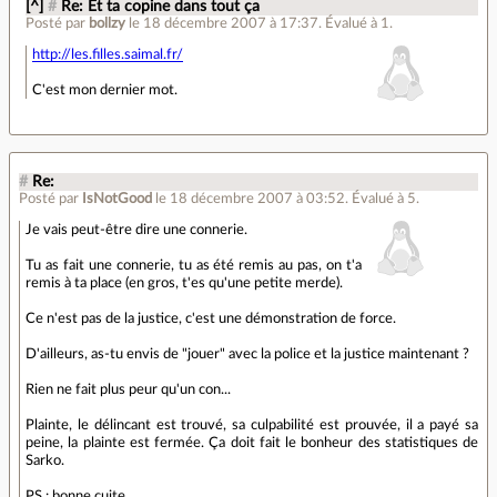
[^]
#
Re: Et ta copine dans tout ça
Posté par
bollzy
le 18 décembre 2007 à 17:37
.
Évalué à
1
.
http://les.filles.saimal.fr/
C'est mon dernier mot.
#
Re:
Posté par
IsNotGood
le 18 décembre 2007 à 03:52
.
Évalué à
5
.
Je vais peut-être dire une connerie.
Tu as fait une connerie, tu as été remis au pas, on t'a
remis à ta place (en gros, t'es qu'une petite merde).
Ce n'est pas de la justice, c'est une démonstration de force.
D'ailleurs, as-tu envis de "jouer" avec la police et la justice maintenant ?
Rien ne fait plus peur qu'un con...
Plainte, le délincant est trouvé, sa culpabilité est prouvée, il a payé sa
peine, la plainte est fermée. Ça doit fait le bonheur des statistiques de
Sarko.
PS : bonne cuite.