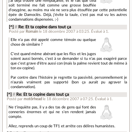
j'ai déjà trouvé une remplaçante, et le fait que cela
soit terminé me fait comme une grosse bouffée
d'oxygène, au moins ma vie ne sera plus étouffée par cette potentielle
épée de Damoclès. Déjà, j'évite la taule, c'est pas mal vu les autres
condamnations dispensées. ;-)
[^]
#
Re: Et ta copine dans tout ça
Posté par
Romain
le 18 décembre 2007 à 03:25
.
Évalué à
1
.
Elle n'a pas été appelé comme témoin ou quelque
chose de similaire ?
C'est quand même abérant que les flics et les juges
soient aussi bornés, c'est à se demander si tu n'as pas exagéré parce
que c'est grave d'être aussi con (mais la palme revient tout de même à
ton ex-copine).
Par contre dans l'histoire je regrette ta passivité, personnellement je
n'aurais vraiment pas supporté (bon ça aurait pu agraver la
condamnation).
[^]
#
Re: Et ta copine dans tout ça
Posté par
motörhead
le 18 décembre 2007 à 07:25
.
Évalué à
1
.
Ne t'inquiète pas, il y a des tas de gens qui font des
conneries énormes et qui ne s'en rendent jamais
compte.
Allez, reprends un coup de TF1 et arrête ces délires humanistes.