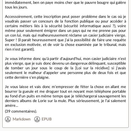
immédiatement, ben on paye moins cher que le pauvre bougre qui galère
tous les jours.
Accessoirement, cette inscription peut poser problème dans le cas où je
voudrais passer un concours de la fonction publique ou pour accéder à
certains métiers liés à la sécurité (sécurité informatique aussi ?), voire
même pour seulement émigrer dans un pays qui ne me prenne pas pour
un con lui, mais qui malheureusement réclame un casier judiciaire vierge.
Super ! (il parait heureusement que j'ai la possibilité de faire une requête
en exclusion motivée, et de voir la chose examinée par le tribunal, mais
rien n'est garanti).
Je vous informe donc qu'à partir d'aujourd'hui, mon casier judiciaire n'est
plus vierge, que je suis donc devenu un dangereux délinquant, susceptible
de tomber un jour sous le coup de la [Loi sur la récidive] si j'avais
seulement le malheur d'appeler une personne plus de deux fois et que
cette dernière s'en plaigne.
Je vous laisse et vais donc m'empresser de fêter la chose en allant me
bourrer la gueule et me droguer tout en noyant mon téléphone portable
au fond d'un puits en même temps que je téléchargerai sauvagement les
derniers albums de Lorie sur la mule. Plus sérieusement, je l'ai salement
amère...
(
39 commentaires
).
Markdown
EPUB