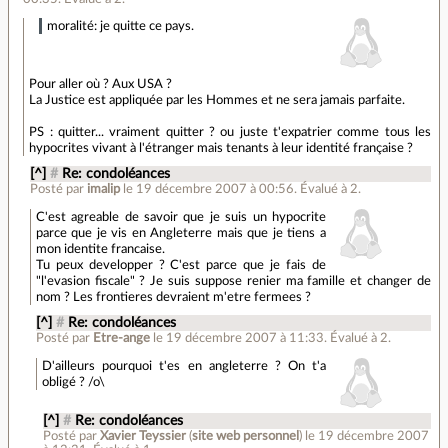
moralité: je quitte ce pays.
Pour aller où ? Aux USA ?
La Justice est appliquée par les Hommes et ne sera jamais parfaite.
PS : quitter... vraiment quitter ? ou juste t'expatrier comme tous les
hypocrites vivant à l'étranger mais tenants à leur identité française ?
[^]
#
Re: condoléances
Posté par
imalip
le 19 décembre 2007 à 00:56
.
Évalué à
2
.
C'est agreable de savoir que je suis un hypocrite
parce que je vis en Angleterre mais que je tiens a
mon identite francaise.
Tu peux developper ? C'est parce que je fais de
"l'evasion fiscale" ? Je suis suppose renier ma famille et changer de
nom ? Les frontieres devraient m'etre fermees ?
[^]
#
Re: condoléances
Posté par
Etre-ange
le 19 décembre 2007 à 11:33
.
Évalué à
2
.
D'ailleurs pourquoi t'es en angleterre ? On t'a
obligé ? /o\
[^]
#
Re: condoléances
Posté par
Xavier Teyssier
(
site web personnel
)
le 19 décembre 2007