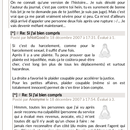
On ne connait qu'une version de l'histoire... Je suis désolé pour
l'auteur du journal, c'est pas contre toi hein, tu es surement de bonne
fois (et je ne te demande pas de te justifier, je suis pas juge). Mais c'est
vrai que ça me parait vraiment sévère pour si peu. Ca m'est d'ailleurs
déjà arrivé d'appeler une personne deux fois après une rupture :-/... Je
vais devenir méfiant maintenant...
[^]
#
Re: Si j'ai bien compris
Posté par
IsNotGood
le 18 décembre 2007 à 17:31
.
Évalué à
1
.
Si c'est du harcelement, comme pour le
harcelement sexuel, il suffit d'une fois.
Après il y a une plainte. Tu peux prouver que la
plainte est injustifiée, mais ça te coûtera peut-être
cher, c'est long (en plus de tous les déplacements) et surtout
hazardeux.
La droite a favorisé le plaider coupable pour accélérer la justice.
Pour les petites affaires, plaider coupable (même si on est
totalement innocent) permet de s'en tirer à bon compte.
[^]
#
Re: Si j'ai bien compris
Posté par
Anonyme
le 18 décembre 2007 à 17:54
.
Évalué à
3
.
Hmmm, toutes les personnes que j'ai vu après
avoir reconnu ma culpabilité (personne du service
qui a évalué mes revenus, avocate, etc.) m'ont
toutes dit qu'il n'y avait qu'un chose à faire : ne
jamais rien reconnaître d'un côté (du moins pas devant l'agent qui