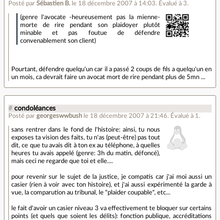
Posté par
Sébastien B.
le 18 décembre 2007 à 14:03
.
Évalué à
3
.
(genre l'avocate -heureusement pas la mienne-
morte de rire pendant son plaidoyer plutôt
minable et pas foutue de défendre
convenablement son client)
Pourtant, défendre quelqu'un car il a passé 2 coups de fils a quelqu'un en
un mois, ca devrait faire un avocat mort de rire pendant plus de 5mn ...
#
condoléances
Posté par
georgeswwbush
le 18 décembre 2007 à 21:46
.
Évalué à
1
.
sans rentrer dans le fond de l'histoire: ainsi, tu nous
exposes ta vision des faits, tu n'as (peut-être) pas tout
dit, ce que tu avais dit à ton ex au téléphone, à quelles
heures tu avais appelé (genre: 3h du matin, défoncé),
mais ceci ne regarde que toi et elle....
pour revenir sur le sujet de la justice, je compatis car j'ai moi aussi un
casier (rien à voir avec ton histoire), et j'ai aussi expérimenté la garde à
vue, la comparution au tribunal, le "plaider coupable", etc...
le fait d'avoir un casier niveau 3 va effectivement te bloquer sur certains
points (et quels que soient les délits): fonction publique, accréditations