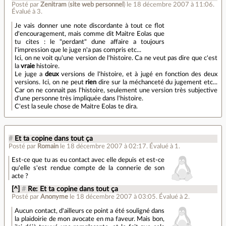
Posté par
Zenitram
(
site web personnel
)
le 18 décembre 2007 à 11:06
.
Évalué à
3
.
Je vais donner une note discordante à tout ce flot
d'encouragement, mais comme dit Maitre Eolas que
tu cites : le "perdant" dune affaire a toujours
l'impression que le juge n'a pas compris etc...
Ici, on ne voit qu'une version de l'histoire. Ca ne veut pas dire que c'est
la
vraie
histoire.
Le juge a
deux
versions de l'histoire, et à jugé en fonction des deux
versions. Ici, on ne peut
rien
dire sur la méchanceté du jugement etc...
Car on ne connait pas l'histoire, seulement une version très subjective
d'une personne très impliquée dans l'histoire.
C'est la seule chose de Maitre Eolas te dira.
#
Et ta copine dans tout ça
Posté par
Romain
le 18 décembre 2007 à 02:17
.
Évalué à
1
.
Est-ce que tu as eu contact avec elle depuis et est-ce
qu'elle s'est rendue compte de la connerie de son
acte ?
[^]
#
Re: Et ta copine dans tout ça
Posté par
Anonyme
le 18 décembre 2007 à 03:05
.
Évalué à
2
.
Aucun contact, d'ailleurs ce point a été souligné dans
la plaidoirie de mon avocate en ma faveur. Mais bon,