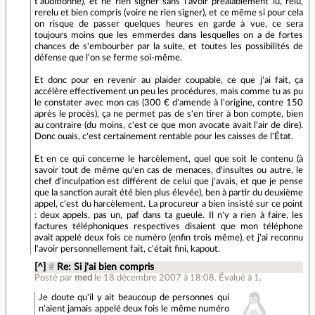
t'auditionne), et ne rien signer sans l'avoir préalablement lu, relu,
rerelu et bien compris (voire ne rien signer), et ce même si pour cela
on risque de passer quelques heures en garde à vue, ce sera
toujours moins que les emmerdes dans lesquelles on a de fortes
chances de s'embourber par la suite, et toutes les possibilités de
défense que l'on se ferme soi-même.
Et donc pour en revenir au plaider coupable, ce que j'ai fait, ça
accélère effectivement un peu les procédures, mais comme tu as pu
le constater avec mon cas (300 € d'amende à l'origine, contre 150
après le procès), ça ne permet pas de s'en tirer à bon compte, bien
au contraire (du moins, c'est ce que mon avocate avait l'air de dire).
Donc ouais, c'est certainement rentable pour les caisses de l'État.
Et en ce qui concerne le harcèlement, quel que soit le contenu (à
savoir tout de même qu'en cas de menaces, d'insultes ou autre, le
chef d'inculpation est différent de celui que j'avais, et que je pense
que la sanction aurait été bien plus élevée), ben à partir du deuxième
appel, c'est du harcèlement. La procureur a bien insisté sur ce point
: deux appels, pas un, paf dans ta gueule. Il n'y a rien à faire, les
factures téléphoniques respectives disaient que mon téléphone
avait appelé deux fois ce numéro (enfin trois même), et j'ai reconnu
l'avoir personnellement fait, c'était fini, kapout.
[^]
#
Re: Si j'ai bien compris
Posté par
med
le 18 décembre 2007 à 18:08
.
Évalué à
1
.
Je doute qu'il y ait beaucoup de personnes qui
n'aient jamais appelé deux fois le même numéro