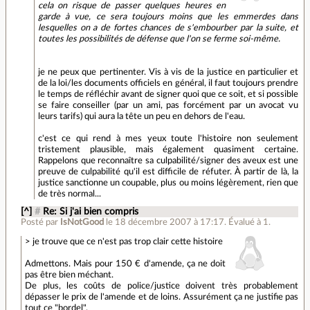
cela on risque de passer quelques heures en
garde à vue, ce sera toujours moins que les emmerdes dans
lesquelles on a de fortes chances de s'embourber par la suite, et
toutes les possibilités de défense que l'on se ferme soi-même.
je ne peux que pertinenter. Vis à vis de la justice en particulier et
de la loi/les documents officiels en général, il faut toujours prendre
le temps de réfléchir avant de signer quoi que ce soit, et si possible
se faire conseiller (par un ami, pas forcément par un avocat vu
leurs tarifs) qui aura la tête un peu en dehors de l'eau.
c'est ce qui rend à mes yeux toute l'histoire non seulement
tristement plausible, mais également quasiment certaine.
Rappelons que reconnaître sa culpabilité/signer des aveux est une
preuve de culpabilité qu'il est difficile de réfuter. À partir de là, la
justice sanctionne un coupable, plus ou moins légèrement, rien que
de très normal...
[^]
#
Re: Si j'ai bien compris
Posté par
IsNotGood
le 18 décembre 2007 à 17:17
.
Évalué à
1
.
> je trouve que ce n'est pas trop clair cette histoire
Admettons. Mais pour 150 € d'amende, ça ne doit
pas être bien méchant.
De plus, les coûts de police/justice doivent très probablement
dépasser le prix de l'amende et de loins. Assurément ça ne justifie pas
tout ce "bordel".