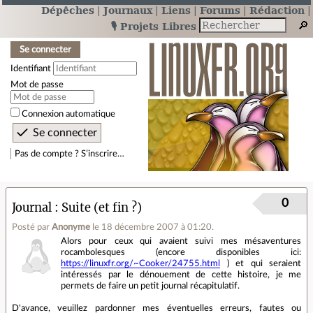
Dépêches
Journaux
Liens
Forums
Rédaction
🎙️ Projets Libres
Se connecter
Identifiant
Mot de passe
Connexion automatique
Pas de compte ? S’inscrire…
0
Journal
Suite (et fin ?)
Posté par
Anonyme
le 18 décembre 2007 à 01:20
.
Alors pour ceux qui avaient suivi mes mésaventures
rocambolesques (encore disponibles ici:
https://linuxfr.org/~Cooker/24755.html
) et qui seraient
intéressés par le dénouement de cette histoire, je me
permets de faire un petit journal récapitulatif.
D'avance, veuillez pardonner mes éventuelles erreurs, fautes ou