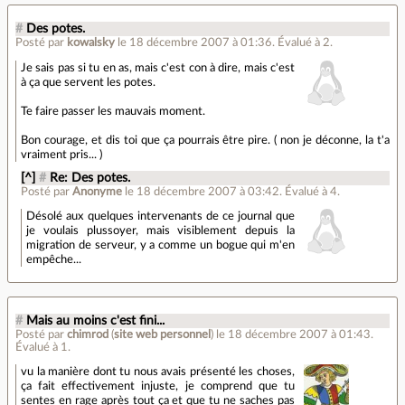
#
Des potes.
Posté par
kowalsky
le 18 décembre 2007 à 01:36
.
Évalué à
2
.
Je sais pas si tu en as, mais c'est con à dire, mais c'est
à ça que servent les potes.
Te faire passer les mauvais moment.
Bon courage, et dis toi que ça pourrais être pire. ( non je déconne, la t'a
vraiment pris... )
[^]
#
Re: Des potes.
Posté par
Anonyme
le 18 décembre 2007 à 03:42
.
Évalué à
4
.
Désolé aux quelques intervenants de ce journal que
je voulais plussoyer, mais visiblement depuis la
migration de serveur, y a comme un bogue qui m'en
empêche...
#
Mais au moins c'est fini...
Posté par
chimrod
(
site web personnel
)
le 18 décembre 2007 à 01:43
.
Évalué à
1
.
vu la manière dont tu nous avais présenté les choses,
ça fait effectivement injuste, je comprend que tu
sentes en rage après tout ça et que tu ne saches pas