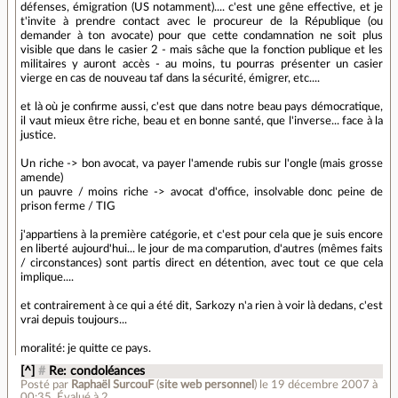
défenses, émigration (US notamment).... c'est une gêne effective, et je
t'invite à prendre contact avec le procureur de la République (ou
demander à ton avocate) pour que cette condamnation ne soit plus
visible que dans le casier 2 - mais sâche que la fonction publique et les
militaires y auront accès - au moins, tu pourras présenter un casier
vierge en cas de nouveau taf dans la sécurité, émigrer, etc....
et là où je confirme aussi, c'est que dans notre beau pays démocratique,
il vaut mieux être riche, beau et en bonne santé, que l'inverse... face à la
justice.
Un riche -> bon avocat, va payer l'amende rubis sur l'ongle (mais grosse
amende)
un pauvre / moins riche -> avocat d'office, insolvable donc peine de
prison ferme / TIG
j'appartiens à la première catégorie, et c'est pour cela que je suis encore
en liberté aujourd'hui... le jour de ma comparution, d'autres (mêmes faits
/ circonstances) sont partis direct en détention, avec tout ce que cela
implique....
et contrairement à ce qui a été dit, Sarkozy n'a rien à voir là dedans, c'est
vrai depuis toujours...
moralité: je quitte ce pays.
[^]
#
Re: condoléances
Posté par
Raphaël SurcouF
(
site web personnel
)
le 19 décembre 2007 à
00:35
.
Évalué à
2
.