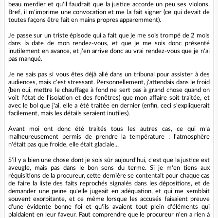
beau merdier et qu'il faudrait que la justice accorde un peu ses violons.
Bref, il m'imprime une convocation et me la fait signer (ce qui devait de
toutes façons être fait en mains propres apparemment).
Je passe sur un triste épisode qui a fait que je me sois trompé de 2 mois
dans la date de mon rendez-vous, et que je me sois donc présenté
inutilement en avance, et j'en arrive donc au vrai rendez-vous que je n'ai
pas manqué.
Je ne sais pas si vous êtes déjà allé dans un tribunal pour assister à des
audiences, mais c'est stressant. Personnellement, j'attendais dans le froid
(ben oui, mettre le chauffage à fond ne sert pas à grand chose quand on
voit l'état de l'isolation et des fenêtres) que mon affaire soit traitée, et
avec le bol que j'ai, elle a été traitée en dernier (enfin, ceci s'expliquerait
facilement, mais les détails seraient inutiles).
Avant moi ont donc été traités tous les autres cas, ce qui m'a
malheureusement permis de prendre la température : l'atmosphère
n'était pas que froide, elle était glaciale...
S'il y a bien une chose dont je sois sûr aujourd'hui, c'est que la justice est
aveugle, mais pas dans le bon sens du terme. Si je m'en tiens aux
réquisitions de la procureur, cette dernière se contentait pour chaque cas
de faire la liste des faits reprochés signalés dans les dépositions, et de
demander une peine qu'elle jugeait en adéquation, et qui me semblait
souvent exorbitante, et ce même lorsque les accusés faisaient preuve
d'une évidente bonne foi et qu'ils avaient tout plein d'éléments qui
plaidaient en leur faveur. Faut comprendre que le procureur n'en a rien à