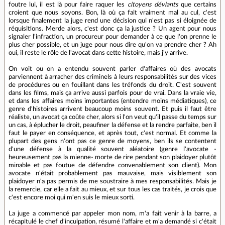
foutre lui, il est là pour faire raquer les
citoyens déviants
que certains
croient que nous soyons. Bon, là où ça fait vraiment mal au cul, c'est
lorsque finalement la juge rend une décision qui n'est pas si éloignée de
réquisitions. Merde alors, c'est donc ça la justice ? Un agent pour nous
signaler l'infraction, un procureur pour demander à ce que l'on prenne le
plus cher possible, et un juge pour nous dire qu'on va prendre cher ? Ah
oui, il reste le rôle de l'avocat dans cette histoire, mais j'y arrive.
On voit ou on a entendu souvent parler d'affaires où des avocats
parviennent à arracher des criminels à leurs responsabilités sur des vices
de procédures ou en fouillant dans les tréfonds du droit. C'est souvent
dans les films, mais ça arrive aussi parfois pour de vrai. Dans la vraie vie,
et dans les affaires moins importantes (entendre moins médiatiques), ce
genre d'histoires arrivent beaucoup moins souvent. Et puis il faut être
réaliste, un avocat ça coûte cher, alors si l'on veut qu'il passe du temps sur
un cas, à éplucher le droit, peaufiner la défense et la rendre parfaite, ben il
faut le payer en conséquence, et après tout, c'est normal. Et comme la
plupart des gens n'ont pas ce genre de moyens, ben ils se contentent
d'une défense à la qualité souvent aléatoire (genre l'avocate -
heureusement pas la mienne- morte de rire pendant son plaidoyer plutôt
minable et pas foutue de défendre convenablement son client). Mon
avocate n'était probablement pas mauvaise, mais visiblement son
plaidoyer n'a pas permis de me soustraire à mes responsabilités. Mais je
la remercie, car elle a fait au mieux, et sur tous les cas traités, je crois que
c'est encore moi qui m'en suis le mieux sorti.
La juge a commencé par appeler mon nom, m'a fait venir à la barre, a
récapitulé le chef d'inculpation, résumé l'affaire et m'a demandé si c'était