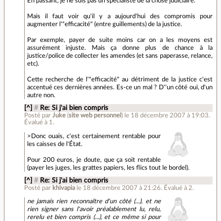
En passant, je ne suis pas un spécialiste de la chose judiciaire.
Mais il faut voir qu'il y a aujourd'hui des compromis pour
augmenter l'"efficacité" (entre guillements) de la justice.
Par exemple, payer de suite moins car on a les moyens est
assurément injuste. Mais ça donne plus de chance à la
justice/police de collecter les amendes (et sans paperasse, relance,
etc).
Cette recherche de l'"efficacité" au détriment de la justice c'est
accentué ces dernières années. Es-ce un mal ? D''un côté oui, d'un
autre non.
[^]
#
Re: Si j'ai bien compris
Posté par
Juke
(
site web personnel
)
le 18 décembre 2007 à 19:03
.
Évalué à
1
.
>Donc ouais, c'est certainement rentable pour
les caisses de l'État.
Pour 200 euros, je doute, que ça soit rentable
(payer les juges, les grattes papiers, les flics tout le bordel).
[^]
#
Re: Si j'ai bien compris
Posté par
khivapia
le 18 décembre 2007 à 21:26
.
Évalué à
2
.
ne jamais rien reconnaître d'un côté (...), et ne
rien signer sans l'avoir préalablement lu, relu,
rerelu et bien compris (...), et ce même si pour