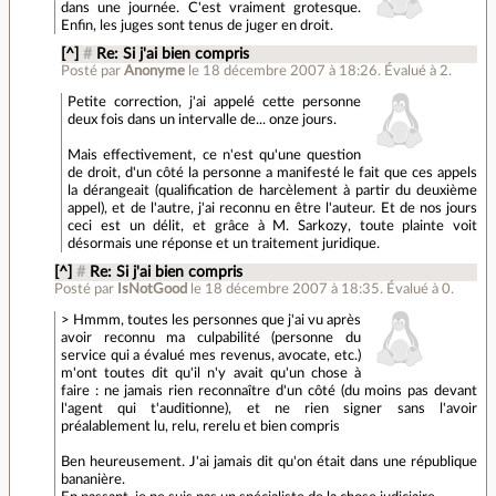
dans une journée. C'est vraiment grotesque.
Enfin, les juges sont tenus de juger en droit.
[^]
#
Re: Si j'ai bien compris
Posté par
Anonyme
le 18 décembre 2007 à 18:26
.
Évalué à
2
.
Petite correction, j'ai appelé cette personne
deux fois dans un intervalle de... onze jours.
Mais effectivement, ce n'est qu'une question
de droit, d'un côté la personne a manifesté le fait que ces appels
la dérangeait (qualification de harcèlement à partir du deuxième
appel), et de l'autre, j'ai reconnu en être l'auteur. Et de nos jours
ceci est un délit, et grâce à M. Sarkozy, toute plainte voit
désormais une réponse et un traitement juridique.
[^]
#
Re: Si j'ai bien compris
Posté par
IsNotGood
le 18 décembre 2007 à 18:35
.
Évalué à
0
.
> Hmmm, toutes les personnes que j'ai vu après
avoir reconnu ma culpabilité (personne du
service qui a évalué mes revenus, avocate, etc.)
m'ont toutes dit qu'il n'y avait qu'un chose à
faire : ne jamais rien reconnaître d'un côté (du moins pas devant
l'agent qui t'auditionne), et ne rien signer sans l'avoir
préalablement lu, relu, rerelu et bien compris
Ben heureusement. J'ai jamais dit qu'on était dans une république
bananière.