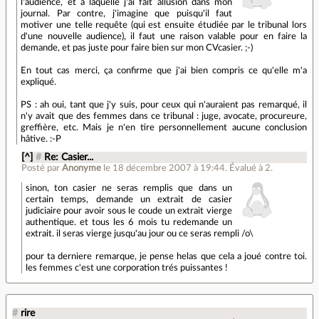
l'audience, et à laquelle j'ai fait allusion dans mon
journal. Par contre, j'imagine que puisqu'il faut
motiver une telle requête (qui est ensuite étudiée par le tribunal lors
d'une nouvelle audience), il faut une raison valable pour en faire la
demande, et pas juste pour faire bien sur mon
CV
casier. ;-)
En tout cas merci, ça confirme que j'ai bien compris ce qu'elle m'a
expliqué.
PS : ah oui, tant que j'y suis, pour ceux qui n'auraient pas remarqué, il
n'y avait que des femmes dans ce tribunal : juge, avocate, procureure,
greffière, etc. Mais je n'en tire personnellement aucune conclusion
hâtive. :-P
[^]
#
Re: Casier...
Posté par
Anonyme
le 18 décembre 2007 à 19:44
.
Évalué à
2
.
sinon, ton casier ne seras remplis que dans un
certain temps, demande un extrait de casier
judiciaire pour avoir sous le coude un extrait vierge
authentique. et tous les 6 mois tu redemande un
extrait. il seras vierge jusqu'au jour ou ce seras rempli /o\
pour ta derniere remarque, je pense helas que cela a joué contre toi.
les femmes c'est une corporation trés puissantes !
#
rire