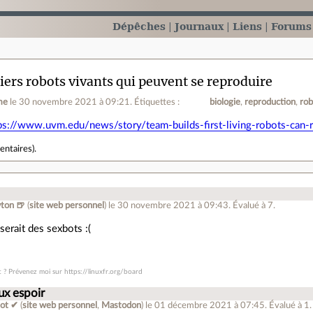
Dépêches
Journaux
Liens
Forums
ers robots vivants qui peuvent se reproduire
me
le 30 novembre 2021 à 09:21
.
Étiquettes :
biologie
reproduction
rob
ps://www.uvm.edu/news/story/team-builds-first-living-robots-can-
entaires
).
ton 🍺
(
site web personnel
)
le 30 novembre 2021 à 09:43
.
Évalué à
7
.
 serait des sexbots :(
t ? Prévenez moi sur https://linuxfr.org/board
ux espoir
Cot ✔
(
site web personnel
,
Mastodon
)
le 01 décembre 2021 à 07:45
.
Évalué à
1
.