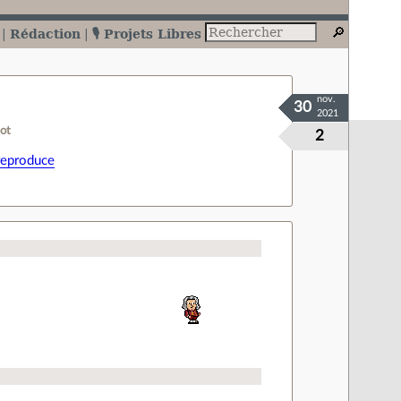
Rédaction
🎙️ Projets Libres
nov.
30
2021
ot
2
reproduce