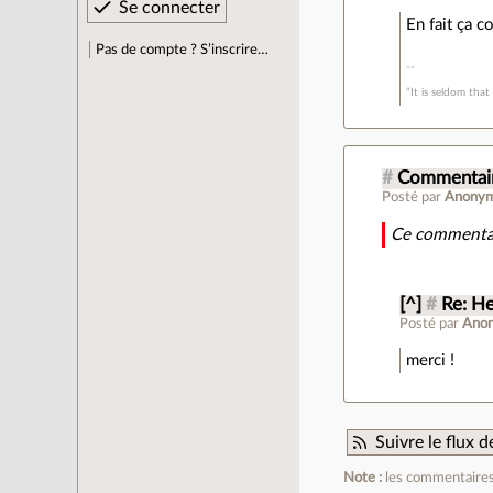
En fait ça 
Pas de compte ? S’inscrire…
“It is seldom that
#
Commentair
Posté par
Anony
Ce commentai
[^]
#
Re: H
Posté par
Ano
merci !
Suivre le flux
Note :
les commentaires 