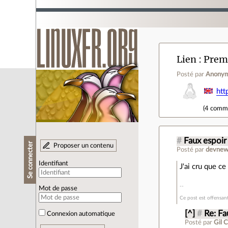
Lien
Premi
Posté par
Anony
htt
(
4 comm
#
Faux espoir
Se connecter
Proposer un contenu
Posté par
devnew
Identifiant
J'ai cru que ce
Mot de passe
Ce post est offensan
[^]
#
Re: Fa
Connexion automatique
Posté par
Gil 