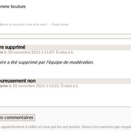
comme bouture
 liberty of any kind is lost all at once.” ― David Hume
e supprimé
me
le 30 novembre 2021 à 11:07
.
Évalué à
6
.
re a été supprimé par l’équipe de modération.
eureusement non
nyme
le 30 novembre 2021 à 12:22
.
Évalué à
2
.
 des commentaires
appartiennent à celles et ceux qui les ont postés. Nous n’en sommes pas respo