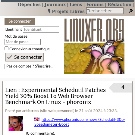
Dépêches
Journaux
Liens
Forums
Rédaction
🎙️ Projets Libres
Se connecter
Identifiant
Mot de passe
Connexion automatique
Pas de compte ? S’inscrire…
4
Lien
Experimental Schedutil Patches
Yield 30% Boost To Web Browser
Benchmark On Linux - phoronix
Posté par
antistress
(
site web personnel
)
le 21 août 2024 à 23:33
.
https://www.phoronix.com/news/Schedutil-30p-
Speedometer-Boost
(
0 commentaire
).