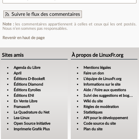
Suivre le flux des commentaires
Note :
les commentaires appartiennent à celles et ceux qui les ont postés.
Nous n’en sommes pas responsables.
Revenir en haut de page
Sites amis
À propos de LinuxFr.org
Agenda du Libre
Mentions légales
April
Faire un don
Éditions D-BookeR
L’équipe de LinuxFr.org
Éditions Diamond
Informations sur le site
Éditions Eyrolles
Aide / Foire aux questions
Éditions ENI
Suivi des suggestions et bogues
En Vente Libre
Wiki du site
Framasoft
Règles de modération
La Quadrature du Net
Statistiques
Lea-Linux
API pour le développement
Open Source Initiative
Code source du site
Imprimerie Grafik Plus
Plan du site