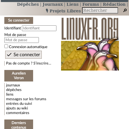
Dépêches
Journaux
Liens
Forums
Rédaction
🎙️ Projets Libres
Se connecter
Identifiant
Mot de passe
Connexion automatique
Pas de compte ? S’inscrire…
Aurelien
Veron
journaux
dépêches
liens
messages sur les forums
entrées du suivi
ajouts au wiki
commentaires
Derniers
contenus