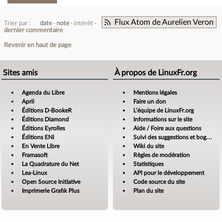
Flux Atom de Aurelien Veron
Trier par :
date
note
intérêt
dernier commentaire
Revenir en haut de page
Sites amis
À propos de LinuxFr.org
Agenda du Libre
Mentions légales
April
Faire un don
Éditions D-BookeR
L’équipe de LinuxFr.org
Éditions Diamond
Informations sur le site
Éditions Eyrolles
Aide / Foire aux questions
Éditions ENI
Suivi des suggestions et bogues
En Vente Libre
Wiki du site
Framasoft
Règles de modération
La Quadrature du Net
Statistiques
Lea-Linux
API pour le développement
Open Source Initiative
Code source du site
Imprimerie Grafik Plus
Plan du site