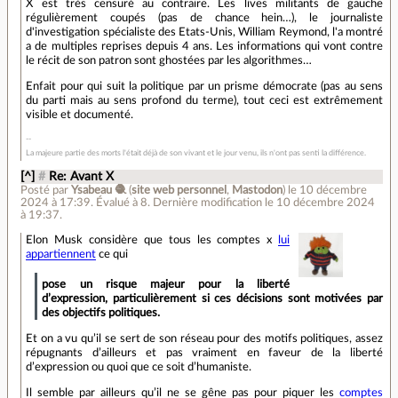
X est très censuré au contraire. Les lives militants de gauche
régulièrement coupés (pas de chance hein…), le journaliste
d'investigation spécialiste des Etats-Unis, William Reymond, l'a montré
a de multiples reprises depuis 4 ans. Les informations qui vont contre
le récit de son patron sont ghostées par les algorithmes…
Enfait pour qui suit la politique par un prisme démocrate (pas au sens
du parti mais au sens profond du terme), tout ceci est extrêmement
visible et documenté.
La majeure partie des morts l'était déjà de son vivant et le jour venu, ils n'ont pas senti la différence.
[^]
#
Re: Avant X
Posté par
Ysabeau 🧶
(
site web personnel
,
Mastodon
)
le 10 décembre
2024 à 17:39
.
Évalué à
8
.
Dernière modification le 10 décembre 2024
à 19:37.
Elon Musk considère que tous les comptes x
lui
appartiennent
ce qui
pose un risque majeur pour la liberté
d’expression, particulièrement si ces décisions sont motivées par
des objectifs politiques.
Et on a vu qu’il se sert de son réseau pour des motifs politiques, assez
répugnants d’ailleurs et pas vraiment en faveur de la liberté
d’expression ou quoi que ce soit d’humaniste.
Il semble par ailleurs qu’il ne se gêne pas pour piquer les
comptes