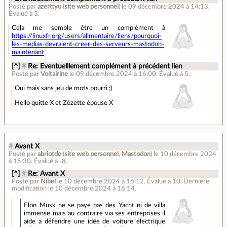
Posté par
azerttyu
(
site web personnel
)
le 09 décembre 2024 à 14:13
.
Évalué à
3
.
Cela me semble être un complément à
https://linuxfr.org/users/alimentaire/liens/pourquoi-
les-medias-devraient-creer-des-serveurs-mastodon-
maintenant
[^]
#
Re: Eventuelllement complément à précédent lien
Posté par
Voltairine
le 09 décembre 2024 à 16:00
.
Évalué à
5
.
Oui mais sans jeu de mots pourri ;)
Hello quitte X et Zézette épouse X
#
Avant X
Posté par
abriotde
(
site web personnel
,
Mastodon
)
le 10 décembre 2024
à 15:30
.
Évalué à
-8
.
[^]
#
Re: Avant X
Posté par
Nibel
le 10 décembre 2024 à 16:12
.
Évalué à
10
.
Dernière
modification le 10 décembre 2024 à 16:14.
Elon Musk ne se paye pas des Yacht ni de villa
immense mais au contraire via ses entreprises il
aide a défendre une idée de voiture électrique