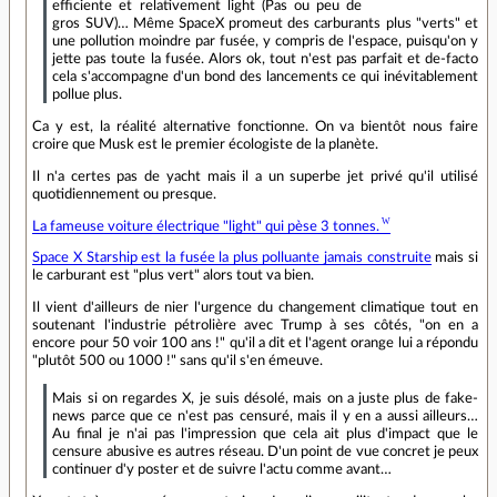
efficiente et relativement light (Pas ou peu de
gros SUV)… Même SpaceX promeut des carburants plus "verts" et
une pollution moindre par fusée, y compris de l'espace, puisqu'on y
jette pas toute la fusée. Alors ok, tout n'est pas parfait et de-facto
cela s'accompagne d'un bond des lancements ce qui inévitablement
pollue plus.
Ca y est, la réalité alternative fonctionne. On va bientôt nous faire
croire que Musk est le premier écologiste de la planète.
Il n'a certes pas de yacht mais il a un superbe jet privé qu'il utilisé
quotidiennement ou presque.
La fameuse voiture électrique "light" qui pèse 3 tonnes.
Space X Starship est la fusée la plus polluante jamais construite
mais si
le carburant est "plus vert" alors tout va bien.
Il vient d'ailleurs de nier l'urgence du changement climatique tout en
soutenant l'industrie pétrolière avec Trump à ses côtés, "on en a
encore pour 50 voir 100 ans !" qu'il a dit et l'agent orange lui a répondu
"plutôt 500 ou 1000 !" sans qu'il s'en émeuve.
Mais si on regardes X, je suis désolé, mais on a juste plus de fake-
news parce que ce n'est pas censuré, mais il y en a aussi ailleurs…
Au final je n'ai pas l'impression que cela ait plus d'impact que le
censure abusive es autres réseau. D'un point de vue concret je peux
continuer d'y poster et de suivre l'actu comme avant…