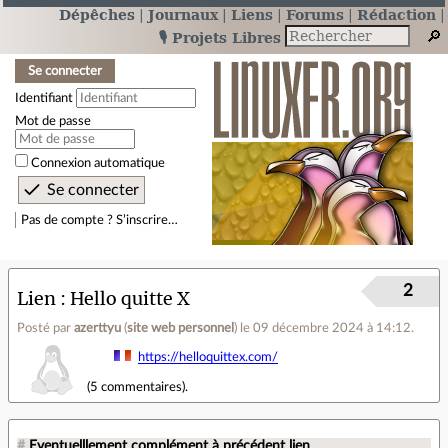
Dépêches
Journaux
Liens
Forums
Rédaction
🎙️ Projets Libres
Se connecter
Identifiant
Mot de passe
Connexion automatique
Pas de compte ? S’inscrire…
2
Lien
Hello quitte X
Posté par
azerttyu
(
site web personnel
)
le 09 décembre 2024 à 14:12
.
https://helloquittex.com/
(
5 commentaires
).
#
Eventuelllement complément à précédent lien