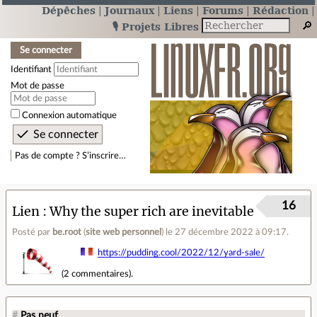
Dépêches
Journaux
Liens
Forums
Rédaction
🎙️ Projets Libres
Se connecter
Identifiant
Mot de passe
Connexion automatique
Pas de compte ? S’inscrire…
16
Lien
Why the super rich are inevitable
Posté par
be.root
(
site web personnel
)
le 27 décembre 2022 à 09:17
.
https://pudding.cool/2022/12/yard-sale/
(
2 commentaires
).
#
Pas neuf