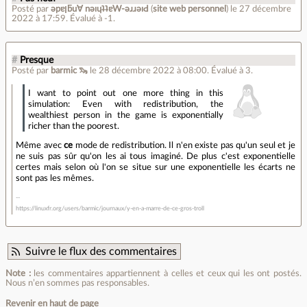
Posté par
ǝpɐןƃu∀ nǝıɥʇʇɐW-ǝɹɹǝıԀ
(
site web personnel
)
le 27 décembre
2022 à 17:59
.
Évalué à
-1
.
#
Presque
Posté par
barmic 🦦
le 28 décembre 2022 à 08:00
.
Évalué à
3
.
I want to point out one more thing in this
simulation: Even with redistribution, the
wealthiest person in the game is exponentially
richer than the poorest.
Même avec
ce
mode de redistribution. Il n'en existe pas qu'un seul et je
ne suis pas sûr qu'on les ai tous imaginé. De plus c'est exponentielle
certes mais selon où l'on se situe sur une exponentielle les écarts ne
sont pas les mêmes.
https://linuxfr.org/users/barmic/journaux/y-en-a-marre-de-ce-gros-troll
Suivre le flux des commentaires
Note :
les commentaires appartiennent à celles et ceux qui les ont postés.
Nous n’en sommes pas responsables.
Revenir en haut de page