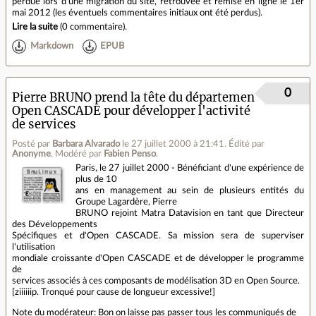
perdue lors d'une migration du site, retrouvée et remise en ligne le 1er
mai 2012 (les éventuels commentaires initiaux ont été perdus).
Lire la suite
(
0 commentaire
).
Markdown
EPUB
0
Pierre BRUNO prend la tête du département
Open CASCADE pour développer l'activité
de services
Posté par
Barbara Alvarado
le 27 juillet 2000 à 21:41
.
Édité par
Anonyme
.
Modéré par
Fabien Penso
.
Paris, le 27 juillet 2000 - Bénéficiant d'une expérience de
plus de 10
ans en management au sein de plusieurs entités du
Groupe Lagardère, Pierre
BRUNO rejoint Matra Datavision en tant que Directeur
des Développements
Spécifiques et d'Open CASCADE. Sa mission sera de superviser
l'utilisation
mondiale croissante d'Open CASCADE et de développer le programme
de
services associés à ces composants de modélisation 3D en Open Source.
[ziiiiiip. Tronqué pour cause de longueur excessive!]
Note du modérateur: Bon on laisse pas passer tous les communiqués de