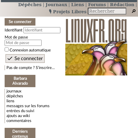
Dépêches
Journaux
Liens
Forums
Rédaction
🎙️ Projets Libres
Se connecter
Identifiant
Mot de passe
Connexion automatique
Pas de compte ? S’inscrire…
Barbara
Alvarado
journaux
dépêches
liens
messages sur les forums
entrées du suivi
ajouts au wiki
commentaires
Derniers
contenus