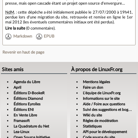
presse, mais open cascade étant un projet open source d'envergure…
NdM
. : cette dépêche a été initialement publiée le 27/07/2000 à 19h41,
perdue lors d'une migration du site, retrouvée et remise en ligne le 1er
mai 2012 (les éventuels commentaires initiaux ont été perdus).
Lire la suite
(
0 commentaire
).
Markdown
EPUB
Revenir en haut de page
Sites amis
À propos de LinuxFr.org
Agenda du Libre
Mentions légales
April
Faire un don
Éditions D-BookeR
L’équipe de LinuxFr.org
Éditions Diamond
Informations sur le site
Éditions Eyrolles
Aide / Foire aux questions
Éditions ENI
Suivi des suggestions et bogues
En Vente Libre
Wiki du site
Framasoft
Règles de modération
La Quadrature du Net
Statistiques
Lea-Linux
API pour le développement
Open Source Initiative
Code source du site