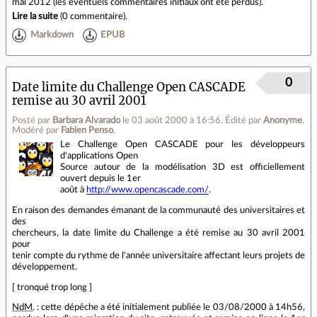
mai 2012 (les éventuels commentaires initiaux ont été perdus).
Lire la suite
(
0 commentaire
).
Markdown
EPUB
0
Date limite du Challenge Open CASCADE
remise au 30 avril 2001
Posté par
Barbara Alvarado
le 03 août 2000 à 16:56
.
Édité par
Anonyme
.
Modéré par
Fabien Penso
.
Le Challenge Open CASCADE pour les développeurs
d'applications Open
Source autour de la modélisation 3D est officiellement
ouvert depuis le 1er
août à
http://www.opencascade.com/
.
En raison des demandes émanant de la communauté des universitaires et
des
chercheurs, la date limite du Challenge a été remise au 30 avril 2001
pour
tenir compte du rythme de l'année universitaire affectant leurs projets de
développement.
[ tronqué trop long ]
NdM
. : cette dépêche a été initialement publiée le 03/08/2000 à 14h56,