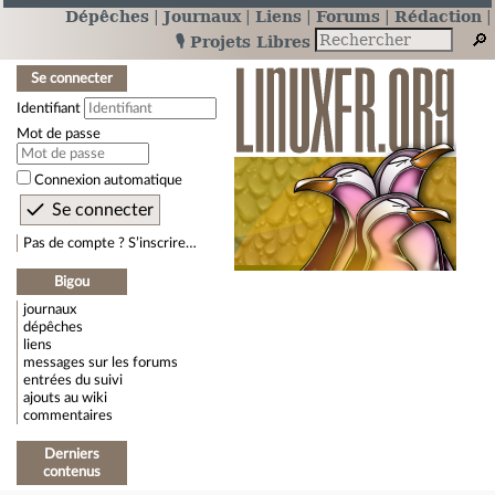
Dépêches
Journaux
Liens
Forums
Rédaction
🎙️ Projets Libres
Se connecter
Identifiant
Mot de passe
Connexion automatique
Pas de compte ? S’inscrire…
Bigou
journaux
dépêches
liens
messages sur les forums
entrées du suivi
ajouts au wiki
commentaires
Derniers
contenus