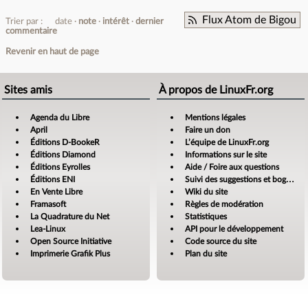
Flux Atom de Bigou
Trier par :
date
note
intérêt
dernier
commentaire
Revenir en haut de page
Sites amis
À propos de LinuxFr.org
Agenda du Libre
Mentions légales
April
Faire un don
Éditions D-BookeR
L’équipe de LinuxFr.org
Éditions Diamond
Informations sur le site
Éditions Eyrolles
Aide / Foire aux questions
Éditions ENI
Suivi des suggestions et bogues
En Vente Libre
Wiki du site
Framasoft
Règles de modération
La Quadrature du Net
Statistiques
Lea-Linux
API pour le développement
Open Source Initiative
Code source du site
Imprimerie Grafik Plus
Plan du site