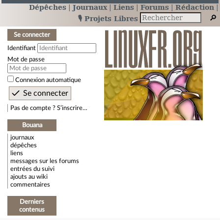
Dépêches
Journaux
Liens
Forums
Rédaction
🎙️ Projets Libres
Se connecter
Identifiant
Mot de passe
Connexion automatique
Pas de compte ? S’inscrire…
Bouana
journaux
dépêches
liens
messages sur les forums
entrées du suivi
ajouts au wiki
commentaires
Derniers
contenus