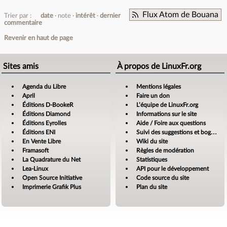
Flux Atom de Bouana
Trier par :
date
note
intérêt
dernier
commentaire
Revenir en haut de page
Sites amis
À propos de LinuxFr.org
Agenda du Libre
Mentions légales
April
Faire un don
Éditions D-BookeR
L’équipe de LinuxFr.org
Éditions Diamond
Informations sur le site
Éditions Eyrolles
Aide / Foire aux questions
Éditions ENI
Suivi des suggestions et bogues
En Vente Libre
Wiki du site
Framasoft
Règles de modération
La Quadrature du Net
Statistiques
Lea-Linux
API pour le développement
Open Source Initiative
Code source du site
Imprimerie Grafik Plus
Plan du site