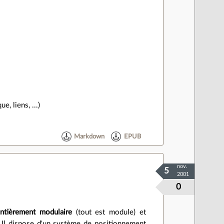
, liens, ...)
Markdown
EPUB
nov.
5
2001
0
ntièrement modulaire
(tout est module) et
). Il dispose d'un système de positionnement