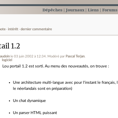
Dépêches
Journaux
Liens
Forums
note
intérêt
dernier commentaire
ail 1.2
baudoin
le 03 juin 2002 à 12:34
.
Modéré par
Pascal Terjan
.
logiciel
Lou portail 1.2 est sorti. Au menu des nouveautés, on trouve :
Une architecture multi-langue avec pour l'instant le français, l'
le néerlandais sont en préparation)
Un chat dynamique
Un parser HTML puissant