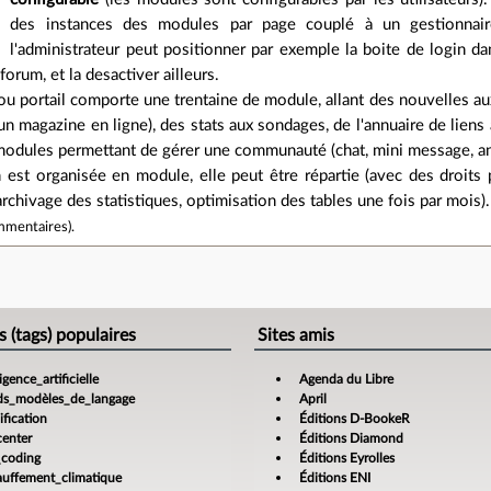
des instances des modules par page couplé à un gestionnai
l'administrateur peut positionner par exemple la boite de login dan
 forum, et la desactiver ailleurs.
ou portail comporte une trentaine de module, allant des nouvelles a
un magazine en ligne), des stats aux sondages, de l'annuaire de liens
modules permettant de gérer une communauté (chat, mini message, annuai
n est organisée en module, elle peut être répartie (avec des droits 
rchivage des statistiques, optimisation des tables une fois par mois).
mmentaires
).
e
s (tags) populaires
Sites amis
ligence_artificielle
Agenda du Libre
ds_modèles_de_langage
April
fication
Éditions D-BookeR
center
Éditions Diamond
_coding
Éditions Eyrolles
auffement_climatique
Éditions ENI