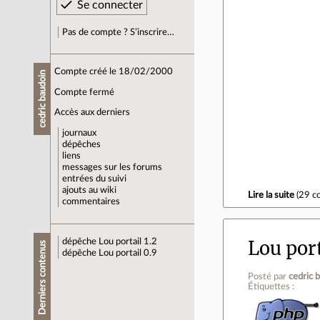
Pas de compte ? S’inscrire…
Compte créé le 18/02/2000
cedric baudoin
Compte fermé
Accès aux derniers
journaux
dépêches
liens
messages sur les forums
entrées du suivi
ajouts au wiki
Lire la suite
(
29 c
commentaires
dépêche
Lou portail 1.2
Lou port
Derniers contenus
dépêche
Lou portail 0.9
Posté par
cedric 
Étiquettes :