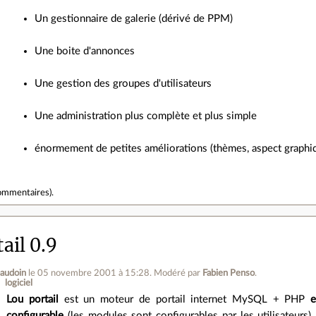
Un gestionnaire de galerie (dérivé de PPM)
Une boite d'annonces
Une gestion des groupes d'utilisateurs
Une administration plus complète et plus simple
énormement de petites améliorations (thèmes, aspect graphique
ommentaires
).
ail 0.9
baudoin
le 05 novembre 2001 à 15:28
.
Modéré par
Fabien Penso
.
logiciel
Lou portail
est un moteur de portail internet MySQL + PHP
e
configurable
(les modules sont configurables par les utilisateurs