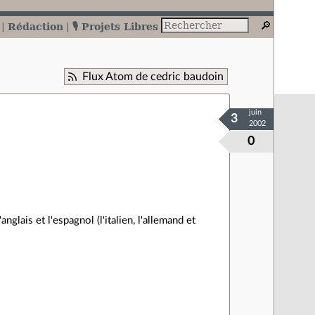
Rédaction
🎙️ Projets Libres
Flux Atom de cedric baudoin
juin
3
2002
0
anglais et l'espagnol (l'italien, l'allemand et