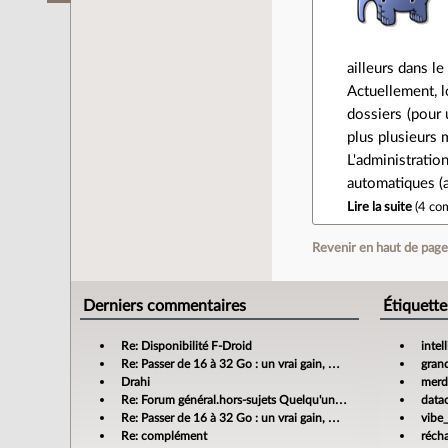
ailleurs dans le
Actuellement, l
dossiers (pour 
plus plusieurs 
L'administratio
automatiques (a
Lire la suite
(
4 co
Revenir en haut de pag
Derniers commentaires
Étiquette
Re: Disponibilité F-Droid
intel
Re: Passer de 16 à 32 Go : un vrai gain, mais jusqu’où ?
gran
Drahi
merdi
Re: Forum général.hors-sujets Quelqu'un a déjà confié sa compta à un cabinet d'expertise comptable en ligne ?
data
Re: Passer de 16 à 32 Go : un vrai gain, mais jusqu’où ?
vibe
Re: complément
réch