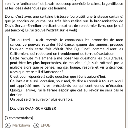
son livre "anticancer" et j'avais beaucoup apprécié le calme, la gentillesse
et les idées défendues par cet homme.
Donc, c'est avec une certaine tristesse (ou plutôt une tristesse certaine)
que je conclus ce journal pas très bien réalisé sur la bronsonisation de
David Servan-Shreiber en citant un extrait de son dernier livre, que je n'ai
pas (encore) lu (j'ai trouvé l'extrait sur le web)
Tôt ou tard, il allait revenir. Je connaissais les pronostics de mon
cancer. Je pouvais retarder l'échéance, gagner des années, presque
l'oublier, mais cette fois c'était "the Big One", comme disent les
Californiens qui redoutent un tremblement de terre dévastateur.
Cette rechute m'a amené à me poser les questions les plus graves,
peut-être les plus importantes, de ma vie : si je suis rattrapé par la
maladie alors que je pense, mange, bouge, respire et vis anticancer,
alors que reste-t-il d'Anticancer ?
C'est pour répondre à cette question que j'écris aujourd'hui.
Ce livre est aussi l'occasion, pour moi, de dire au revoir à tous ceux qui
ont apprécié mes livres précédents ou qui sont venus m'écouter.
Quoiqu'il arrive, j'ai le ferme espoir que cet au revoir ne sera pas le
dernier.
On peut se dire au revoir plusieurs fois.
David SERVAN-SCHREIBER
(
3 commentaires
).
Markdown
EPUB