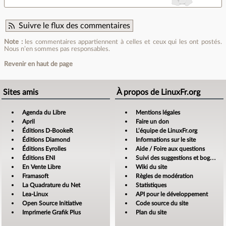
Suivre le flux des commentaires
Note :
les commentaires appartiennent à celles et ceux qui les ont postés.
Nous n’en sommes pas responsables.
Revenir en haut de page
Sites amis
À propos de LinuxFr.org
Agenda du Libre
Mentions légales
April
Faire un don
Éditions D-BookeR
L’équipe de LinuxFr.org
Éditions Diamond
Informations sur le site
Éditions Eyrolles
Aide / Foire aux questions
Éditions ENI
Suivi des suggestions et bogues
En Vente Libre
Wiki du site
Framasoft
Règles de modération
La Quadrature du Net
Statistiques
Lea-Linux
API pour le développement
Open Source Initiative
Code source du site
Imprimerie Grafik Plus
Plan du site