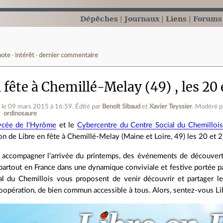
Dépêches
Journaux
Liens
Forums
note
intérêt
dernier commentaire
 fête à Chemillé-Melay (49) , les 20
z
le 09 mars 2015 à 16:59
.
Édité par
Benoît Sibaud
et
Xavier Teyssier
.
Modéré p
ordinosaure
ycée de l'Hyrôme
et le
Cybercentre du Centre Social du Chemillois
on de Libre en fête à Chemillé-Melay (Maine et Loire, 49) les 20 et 
 accompagner l’arrivée du printemps, des événements de découverte 
artout en France dans une dynamique conviviale et festive portée par
al du Chemillois vous proposent de venir découvrir et partager les
coopération, de bien commun accessible à tous. Alors, sentez-vous Lib