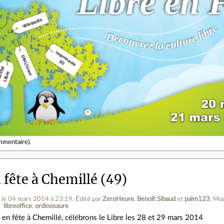
mmentaire
).
 fête à Chemillé (49)
z
le 04 mars 2014 à 23:19
.
Édité par
ZeroHeure
,
Benoît Sibaud
et
palm123
.
Mod
libreoffice
ordinosaure
 en fête à Chemillé, célébrons le Libre les 28 et 29 mars 2014