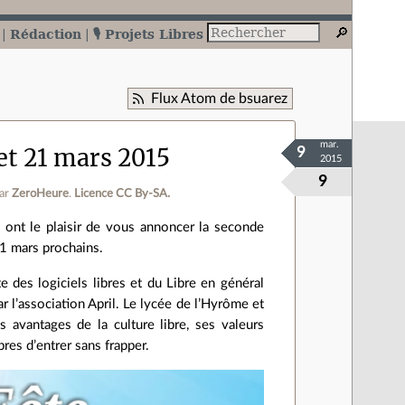
Rédaction
🎙️ Projets Libres
Flux Atom de bsuarez
mar.
 et 21 mars 2015
9
2015
9
ar
ZeroHeure
.
Licence CC By‑SA.
ont le plaisir de vous annoncer la seconde
21 mars prochains.
des logiciels libres et du Libre en général
 l’association April. Le lycée de l’Hyrôme et
 avantages de la culture libre, ses valeurs
res d’entrer sans frapper.