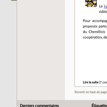
Le
L
édit
Pour accompagn
proposés partou
du Chemillois 
coopération, de
Lire la suite
(
7 co
Revenir en haut de pag
Derniers commentaires
Étiquette