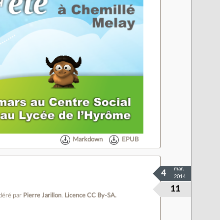
Markdown
EPUB
mar.
4
2014
11
éré par
Pierre Jarillon
.
Licence CC By‑SA.