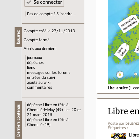
Pas de compte ? S’inscrire…
Compte créé le 27/11/2013
bsuarez
Compte fermé
Accès aux derniers
journaux
dépêches
liens
messages sur les forums
entrées du suivi
ajouts au wiki
commentaires
Lire la suite
(
1 co
dépêche
Libre en fête à
Derniers contenus
Libre en
Chemillé-Melay (49) , les 20 et
21 mars 2015
dépêche
Libre en fête à
Posté par
bsuare
Chemillé (49)
Étiquettes :
Libre