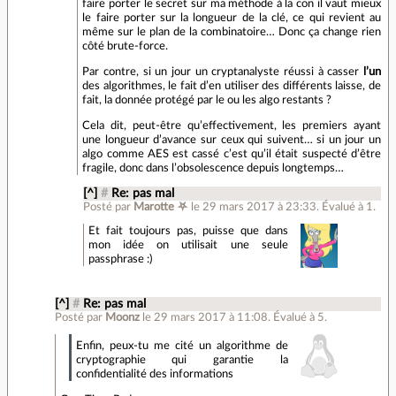
faire porter le secret sur ma méthode à la con il vaut mieux
le faire porter sur la longueur de la clé, ce qui revient au
même sur le plan de la combinatoire… Donc ça change rien
côté brute-force.
Par contre, si un jour un cryptanalyste réussi à casser
l’un
des algorithmes, le fait d’en utiliser des différents laisse, de
fait, la donnée protégé par le ou les algo restants ?
Cela dit, peut-être qu’effectivement, les premiers ayant
une longueur d’avance sur ceux qui suivent… si un jour un
algo comme AES est cassé c’est qu’il était suspecté d’être
fragile, donc dans l’obsolescence depuis longtemps…
[^]
#
Re: pas mal
Posté par
Marotte ⛧
le 29 mars 2017 à 23:33
.
Évalué à
1
.
Et fait toujours pas, puisse que dans
mon idée on utilisait une seule
passphrase :)
[^]
#
Re: pas mal
Posté par
Moonz
le 29 mars 2017 à 11:08
.
Évalué à
5
.
Enfin, peux-tu me cité un algorithme de
cryptographie qui garantie la
confidentialité des informations