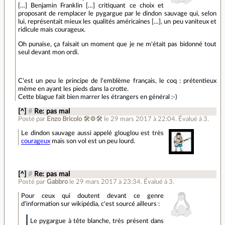
[…] Benjamin Franklin […] critiquant ce choix et
proposant de remplacer le pygargue par le dindon sauvage qui, selon
lui, représentait mieux les qualités américaines […], un peu vaniteux et
ridicule mais courageux.
Oh punaise, ça faisait un moment que je ne m'était pas bidonné tout
seul devant mon ordi.
C'est un peu le principe de l'emblème français, le coq : prétentieux
même en ayant les pieds dans la crotte.
Cette blague fait bien marrer les étrangers en général :-)
[^]
#
Re: pas mal
Posté par
Enzo Bricolo 🛠⚙🛠
le 29 mars 2017 à 22:04
.
Évalué à
3
.
Le dindon sauvage aussi appelé glouglou est très
courageux
mais son vol est un peu lourd.
[^]
#
Re: pas mal
Posté par
Gabbro
le 29 mars 2017 à 23:34
.
Évalué à
3
.
Pour ceux qui doutent devant ce genre
d'information sur wikipédia, c'est sourcé ailleurs :
Le pygargue à tête blanche, très présent dans