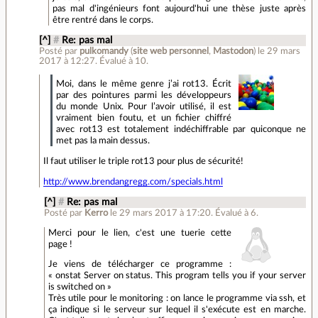
pas mal d'ingénieurs font aujourd'hui une thèse juste après
être rentré dans le corps.
[^]
#
Re: pas mal
Posté par
pulkomandy
(
site web personnel
,
Mastodon
)
le 29 mars
2017 à 12:27
.
Évalué à
10
.
Moi, dans le même genre j’ai rot13. Écrit
par des pointures parmi les développeurs
du monde Unix. Pour l’avoir utilisé, il est
vraiment bien foutu, et un fichier chiffré
avec rot13 est totalement indéchiffrable par quiconque ne
met pas la main dessus.
Il faut utiliser le triple rot13 pour plus de sécurité!
http://www.brendangregg.com/specials.html
[^]
#
Re: pas mal
Posté par
Kerro
le 29 mars 2017 à 17:20
.
Évalué à
6
.
Merci pour le lien, c'est une tuerie cette
page !
Je viens de télécharger ce programme :
« onstat Server on status. This program tells you if your server
is switched on »
Très utile pour le monitoring : on lance le programme via ssh, et
ça indique si le serveur sur lequel il s'exécute est en marche.