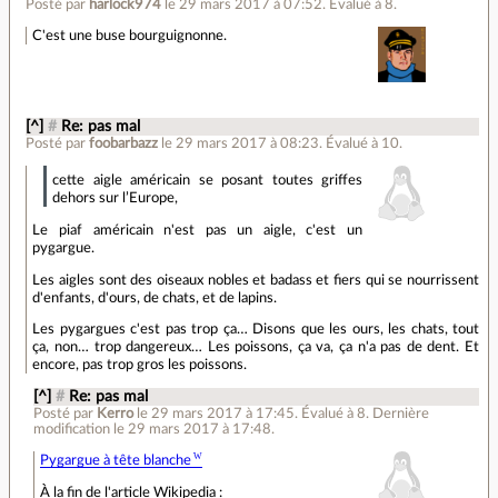
Posté par
harlock974
le 29 mars 2017 à 07:52
.
Évalué à
8
.
C'est une buse bourguignonne.
[^]
#
Re: pas mal
Posté par
foobarbazz
le 29 mars 2017 à 08:23
.
Évalué à
10
.
cette aigle américain se posant toutes griffes
dehors sur l’Europe,
Le piaf américain n'est pas un aigle, c'est un
pygargue.
Les aigles sont des oiseaux nobles et badass et fiers qui se nourrissent
d'enfants, d'ours, de chats, et de lapins.
Les pygargues c'est pas trop ça… Disons que les ours, les chats, tout
ça, non… trop dangereux… Les poissons, ça va, ça n'a pas de dent. Et
encore, pas trop gros les poissons.
[^]
#
Re: pas mal
Posté par
Kerro
le 29 mars 2017 à 17:45
.
Évalué à
8
.
Dernière
modification le 29 mars 2017 à 17:48.
Pygargue à tête blanche
À la fin de l'article Wikipedia :