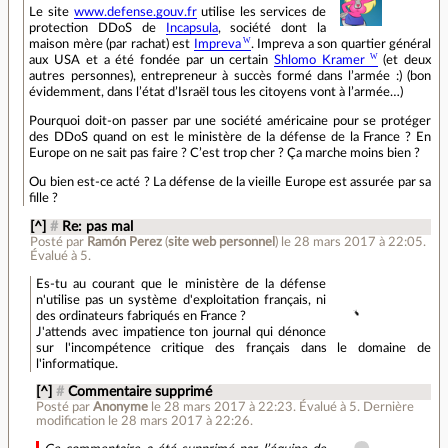
Le site
www.defense.gouv.fr
utilise les services de
protection DDoS de
Incapsula
, société dont la
maison mère (par rachat) est
Impreva
. Impreva a son quartier général
aux USA et a été fondée par un certain
Shlomo Kramer
(et deux
autres personnes), entrepreneur à succès formé dans l’armée :) (bon
évidemment, dans l’état d’Israël tous les citoyens vont à l’armée…)
Pourquoi doit-on passer par une société américaine pour se protéger
des DDoS quand on est le ministère de la défense de la France ? En
Europe on ne sait pas faire ? C’est trop cher ? Ça marche moins bien ?
Ou bien est-ce acté ? La défense de la vieille Europe est assurée par sa
fille ?
[^]
#
Re: pas mal
Posté par
Ramón Perez
(
site web personnel
)
le 28 mars 2017 à 22:05
.
Évalué à
5
.
Es-tu au courant que le ministère de la défense
n'utilise pas un système d'exploitation français, ni
des ordinateurs fabriqués en France ?
J'attends avec impatience ton journal qui dénonce
sur l'incompétence critique des français dans le domaine de
l'informatique.
[^]
#
Commentaire supprimé
Posté par
Anonyme
le 28 mars 2017 à 22:23
.
Évalué à
5
.
Dernière
modification le 28 mars 2017 à 22:26.