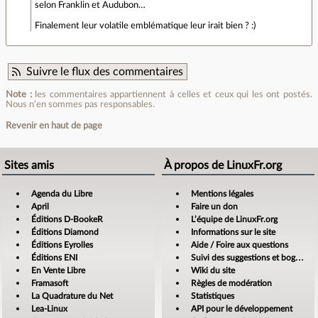
selon Franklin et Audubon…
Finalement leur volatile emblématique leur irait bien ? :)
Suivre le flux des commentaires
Note :
les commentaires appartiennent à celles et ceux qui les ont postés.
Nous n’en sommes pas responsables.
Revenir en haut de page
Sites amis
À propos de LinuxFr.org
Agenda du Libre
Mentions légales
April
Faire un don
Éditions D-BookeR
L’équipe de LinuxFr.org
Éditions Diamond
Informations sur le site
Éditions Eyrolles
Aide / Foire aux questions
Éditions ENI
Suivi des suggestions et bogues
En Vente Libre
Wiki du site
Framasoft
Règles de modération
La Quadrature du Net
Statistiques
Lea-Linux
API pour le développement