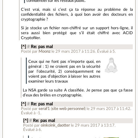
confidentiel sur les réseaux public.
C’est vrai, mais si c’est ça ta réponse au problème de la
confidentialité des fichiers, à quoi bon avoir des docteurs en
cryptographie ?
Si je stocke un fichier non-chiffré sur un support hors-ligne, il
sera aussi bien protégé que s’il était chiffré avec ACID
Cryptofiler.
[^]
#
Re: pas mal
Posté par
Moonz
le 29 mars 2017 à 11:26
.
Évalué à
5
.
Ceux qui ne font pas n’importe quoi, en
général : 1) ne croient pas en la sécurité
par l’obscurité, 2) conséquemment ne
voient pas d’objection à laisser les autres
examiner leurs travaux
La NSA garde sa suite A classifiée. Je pense pas que ça fasse
d’eux des brêles en cryptographie.
[^]
#
Re: pas mal
Posté par
seraf1
(
site web personnel
)
le 29 mars 2017 à 11:42
.
Évalué à
-1
.
[^]
#
Re: pas mal
Posté par
oinkoink_daotter
le 29 mars 2017 à 13:17
.
Évalué à
6
.