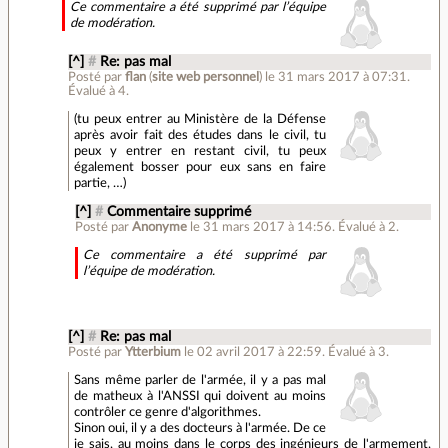
Ce commentaire a été supprimé par l’équipe
de modération.
[^]
#
Re: pas mal
Posté par
flan
(
site web personnel
)
le 31 mars 2017 à 07:31
.
Évalué à
4
.
(tu peux entrer au Ministère de la Défense
après avoir fait des études dans le civil, tu
peux y entrer en restant civil, tu peux
également bosser pour eux sans en faire
partie, …)
[^]
#
Commentaire supprimé
Posté par
Anonyme
le 31 mars 2017 à 14:56
.
Évalué à
2
.
Ce commentaire a été supprimé par
l’équipe de modération.
[^]
#
Re: pas mal
Posté par
Ytterbium
le 02 avril 2017 à 22:59
.
Évalué à
3
.
Sans même parler de l'armée, il y a pas mal
de matheux à l'ANSSI qui doivent au moins
contrôler ce genre d'algorithmes.
Sinon oui, il y a des docteurs à l'armée. De ce
je sais, au moins dans le corps des ingénieurs de l'armement,