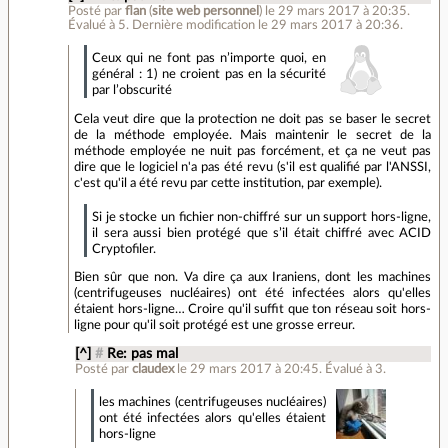
Posté par
flan
(
site web personnel
)
le 29 mars 2017 à 20:35
.
Évalué à
5
.
Dernière modification le 29 mars 2017 à 20:36.
Ceux qui ne font pas n’importe quoi, en
général : 1) ne croient pas en la sécurité
par l’obscurité
Cela veut dire que la protection ne doit pas se baser le secret
de la méthode employée. Mais maintenir le secret de la
méthode employée ne nuit pas forcément, et ça ne veut pas
dire que le logiciel n'a pas été revu (s'il est qualifié par l'ANSSI,
c'est qu'il a été revu par cette institution, par exemple).
Si je stocke un fichier non-chiffré sur un support hors-ligne,
il sera aussi bien protégé que s’il était chiffré avec ACID
Cryptofiler.
Bien sûr que non. Va dire ça aux Iraniens, dont les machines
(centrifugeuses nucléaires) ont été infectées alors qu'elles
étaient hors-ligne… Croire qu'il suffit que ton réseau soit hors-
ligne pour qu'il soit protégé est une grosse erreur.
[^]
#
Re: pas mal
Posté par
claudex
le 29 mars 2017 à 20:45
.
Évalué à
3
.
les machines (centrifugeuses nucléaires)
ont été infectées alors qu'elles étaient
hors-ligne