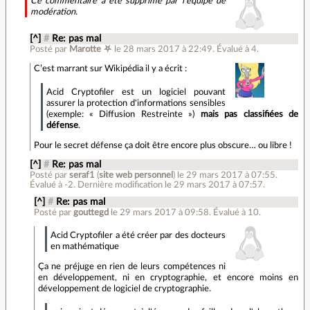
Ce commentaire a été supprimé par l’équipe de
modération.
[^]
#
Re: pas mal
Posté par
Marotte ⛧
le 28 mars 2017 à 22:49
.
Évalué à
4
.
C’est marrant sur Wikipédia il y a écrit :
Acid Cryptofiler est un logiciel pouvant
assurer la protection d'informations sensibles
(exemple: « Diffusion Restreinte »)
mais pas classifiées de
défense
.
Pour le secret défense ça doit être encore plus obscure… ou libre !
[^]
#
Re: pas mal
Posté par
seraf1
(
site web personnel
)
le 29 mars 2017 à 07:55
.
Évalué à
-2
.
Dernière modification le 29 mars 2017 à 07:57.
[^]
#
Re: pas mal
Posté par
gouttegd
le 29 mars 2017 à 09:58
.
Évalué à
10
.
Acid Cryptofiler a été créer par des docteurs
en mathématique
Ça ne préjuge en rien de leurs compétences ni
en développement, ni en cryptographie, et encore moins en
développement de logiciel de cryptographie.