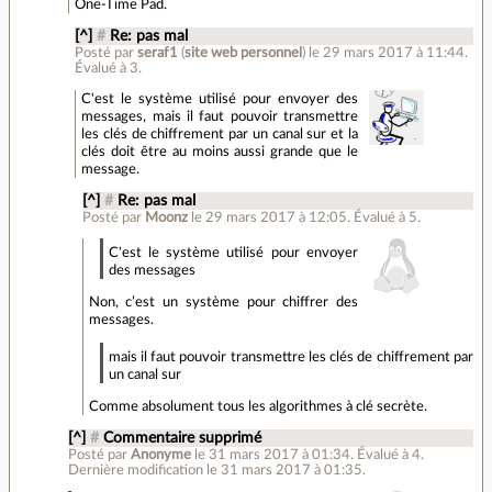
One-Time Pad.
[^]
#
Re: pas mal
Posté par
seraf1
(
site web personnel
)
le 29 mars 2017 à 11:44
.
Évalué à
3
.
C'est le système utilisé pour envoyer des
messages, mais il faut pouvoir transmettre
les clés de chiffrement par un canal sur et la
clés doit être au moins aussi grande que le
message.
[^]
#
Re: pas mal
Posté par
Moonz
le 29 mars 2017 à 12:05
.
Évalué à
5
.
C'est le système utilisé pour envoyer
des messages
Non, c’est un système pour chiffrer des
messages.
mais il faut pouvoir transmettre les clés de chiffrement par
un canal sur
Comme absolument tous les algorithmes à clé secrète.
[^]
#
Commentaire supprimé
Posté par
Anonyme
le 31 mars 2017 à 01:34
.
Évalué à
4
.
Dernière modification le 31 mars 2017 à 01:35.