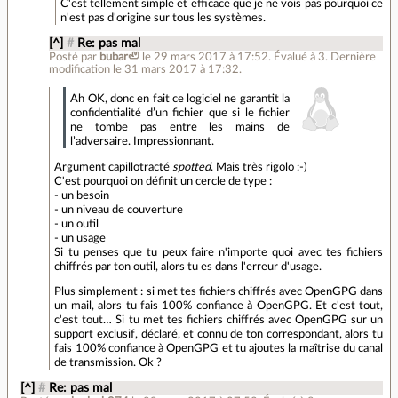
C'est tellement simple et efficace que je ne vois pas pourquoi ce
n'est pas d'origine sur tous les systèmes.
[^]
#
Re: pas mal
Posté par
bubar🦥
le 29 mars 2017 à 17:52
.
Évalué à
3
.
Dernière
modification le 31 mars 2017 à 17:32.
Ah OK, donc en fait ce logiciel ne garantit la
confidentialité d’un fichier que si le fichier
ne tombe pas entre les mains de
l’adversaire. Impressionnant.
Argument capillotracté
spotted
. Mais très rigolo :-)
C'est pourquoi on définit un cercle de type :
- un besoin
- un niveau de couverture
- un outil
- un usage
Si tu penses que tu peux faire n'importe quoi avec tes fichiers
chiffrés par ton outil, alors tu es dans l'erreur d'usage.
Plus simplement : si met tes fichiers chiffrés avec OpenGPG dans
un mail, alors tu fais 100% confiance à OpenGPG. Et c'est tout,
c'est tout… Si tu met tes fichiers chiffrés avec OpenGPG sur un
support exclusif, déclaré, et connu de ton correspondant, alors tu
fais 100% confiance à OpenGPG et tu ajoutes la maîtrise du canal
de transmission. Ok ?
[^]
#
Re: pas mal