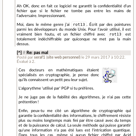
Ah OK, donc en fait ce logiciel ne garantit la confidentialité d’un
fichier que si le fichier ne tombe pas entre les mains de
l’adversaire. Impressionnant.
rot13
Moi, dans le même genre j’ai
. Écrit par des pointures
parmi les développeurs du monde Unix. Pour l’avoir utilisé, il est
rot13
vraiment bien foutu, et un fichier chiffré avec
est
totalement indéchiffrable par quiconque ne met pas la main
dessus.
[^]
#
Re: pas mal
Posté par
seraf1
(
site web personnel
)
le 29 mars 2017 à 10:22
.
Évalué à
2
.
Ces docteurs en mathématiques étaient
spécialisés en cryptographie, je pense donc
qu'ils connaissent un petit peu leur sujet.
L'algorythme 'utilisé par' PGP si tu préfères.
Je ne juge pas de la fiabilité des algorithmes, je n'ai pas cette
prétention !
Enfin, peux-tu me cité un algorithme de cryptographie qui
garantie la confidentialité des informations, le chiffrement résiste
plus ou moins longtemps mais fini par être cassé avec du temps
et de la puissance de calcul. La seule méthode qui puisse garantir
qu'une information n'a pas été lues est l'intrication quantique.
Dans tous les cas, même si aucun fichier chiffré par Acid