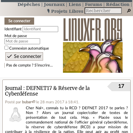
Dépêches
Journaux
Liens
Forums
Rédaction
🎙️ Projets Libres
Se connecter
Identifiant
Mot de passe
Connexion automatique
Pas de compte ? S’inscrire…
17
Journal
DEFNET17 & Réserve de la
Cyberdéfense
Posté par
bubar🦥
le 28 mars 2017 à 18:41
.
Cher Nal<, connais tu la RCD ? DEFNET 2017 te parles ?
Non ? Alors un journal copier/coller de textes de
présentation de tout cela. Hop. « Placée sous le
commandement national de l’officier général cyberdéfense,
la réserve de cyberdéfense (RCD) a pour mission de
contribuer à la résilience de la nation. Elle peut agir au profit non