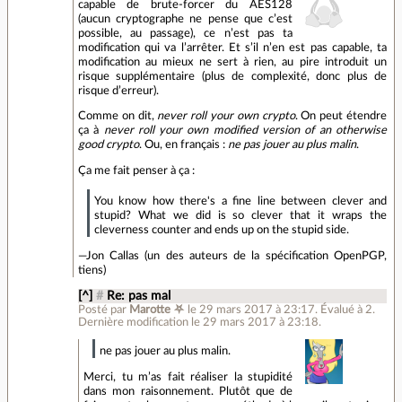
capable de brute-forcer du AES128
(aucun cryptographe ne pense que c’est
possible, au passage), ce n’est pas ta
modification qui va l’arrêter. Et s’il n’en est pas capable, ta
modification au mieux ne sert à rien, au pire introduit un
risque supplémentaire (plus de complexité, donc plus de
risque d’erreur).
Comme on dit,
never roll your own crypto
. On peut étendre
ça à
never roll your own modified version of an otherwise
good crypto
. Ou, en français :
ne pas jouer au plus malin
.
Ça me fait penser à ça :
You know how there's a fine line between clever and
stupid? What we did is so clever that it wraps the
cleverness counter and ends up on the stupid side.
—Jon Callas (un des auteurs de la spécification OpenPGP,
tiens)
[^]
#
Re: pas mal
Posté par
Marotte ⛧
le 29 mars 2017 à 23:17
.
Évalué à
2
.
Dernière modification le 29 mars 2017 à 23:18.
ne pas jouer au plus malin.
Merci, tu m’as fait réaliser la stupidité
dans mon raisonnement. Plutôt que de