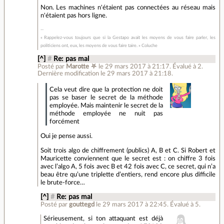
Non. Les machines n'étaient pas connectées au réseau mais
n'étaient pas hors ligne.
« Rappelez-vous toujours que si la Gestapo avait les moyens de vous faire parler, les
politiciens ont, eux, les moyens de vous faire taire. » Coluche
[^]
#
Re: pas mal
Posté par
Marotte ⛧
le 29 mars 2017 à 21:17
.
Évalué à
2
.
Dernière modification le 29 mars 2017 à 21:18.
Cela veut dire que la protection ne doit
pas se baser le secret de la méthode
employée. Mais maintenir le secret de la
méthode employée ne nuit pas
forcément
Oui je pense aussi.
Soit trois algo de chiffrement (publics) A, B et C. Si Robert et
Mauricette conviennent que le secret est : on chiffre 3 fois
avec l’algo A, 5 fois avec B et 42 fois avec C, ce secret, qui n’a
beau être qu’une triplette d’entiers, rend encore plus difficile
le brute-force…
[^]
#
Re: pas mal
Posté par
gouttegd
le 29 mars 2017 à 22:45
.
Évalué à
5
.
Sérieusement, si ton attaquant est déjà