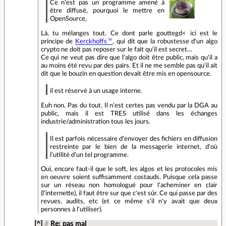
Ce n'est pas un programme amené à
être diffusé, pourquoi le mettre en
OpenSource,
Là, tu mélanges tout. Ce dont parle gouttegd< ici est le
principe de
Kerckhoffs
, qui dit que la robustesse d'un algo
crypto ne doit pas reposer sur le fait qu'il est secret…
Ce qui ne veut pas dire que l'algo doit être public, mais qu'il a
au moins été revu par des pairs. Et il ne me semble pas qu'il ait
dit que le bouzin en question devait être mis en opensource.
il est réservé à un usage interne.
Euh non. Pas du tout. Il n'est certes pas vendu par la DGA au
public, mais il est TRES utilisé dans les échanges
industrie/administration tous les jours.
Il est parfois nécessaire d'envoyer des fichiers en diffusion
restreinte par le bien de la messagerie internet, d'où
l'utilité d'un tel programme.
Oui, encore faut-il que le soft, les algos et les protocoles mis
en oeuvre soient suffisamment costauds. Puisque cela passe
sur un réseau non homologué pour l'acheminer en clair
(l'internette), il faut être sur que c'est sûr. Ce qui passe par des
revues, audits, etc (et ce même s'il n'y avait que deux
personnes à l'utiliser).
[^]
#
Re: pas mal