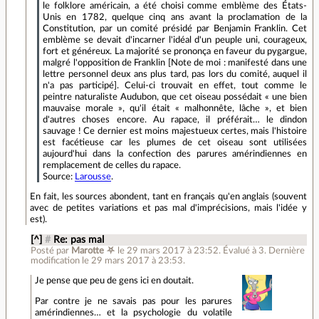
le folklore américain, a été choisi comme emblème des États-
Unis en 1782, quelque cinq ans avant la proclamation de la
Constitution, par un comité présidé par Benjamin Franklin. Cet
emblème se devait d'incarner l'idéal d'un peuple uni, courageux,
fort et généreux. La majorité se prononça en faveur du pygargue,
malgré l'opposition de Franklin [Note de moi : manifesté dans une
lettre personnel deux ans plus tard, pas lors du comité, auquel il
n'a pas participé]. Celui-ci trouvait en effet, tout comme le
peintre naturaliste Audubon, que cet oiseau possédait « une bien
mauvaise morale », qu'il était « malhonnête, lâche », et bien
d'autres choses encore. Au rapace, il préférait… le dindon
sauvage ! Ce dernier est moins majestueux certes, mais l'histoire
est facétieuse car les plumes de cet oiseau sont utilisées
aujourd'hui dans la confection des parures amérindiennes en
remplacement de celles du rapace.
Source:
Larousse
.
En fait, les sources abondent, tant en français qu'en anglais (souvent
avec de petites variations et pas mal d'imprécisions, mais l'idée y
est).
[^]
#
Re: pas mal
Posté par
Marotte ⛧
le 29 mars 2017 à 23:52
.
Évalué à
3
.
Dernière
modification le 29 mars 2017 à 23:53.
Je pense que peu de gens ici en doutait.
Par contre je ne savais pas pour les parures
amérindiennes… et la psychologie du volatile