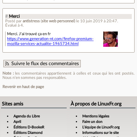
#
Merci
Posté par
antistress
(
site web personnel
)
le 10 juin 2019 à 20:47
.
Évalué à
4
.
Merci. J'ai trouvé ça en fr
https://www.generation-nt.com/firefox-premium-
mozilla-services-actualite-1965734.html
Suivre le flux des commentaires
Note :
les commentaires appartiennent à celles et ceux qui les ont postés.
Nous n’en sommes pas responsables.
Revenir en haut de page
Sites amis
À propos de LinuxFr.org
Agenda du Libre
Mentions légales
April
Faire un don
Éditions D-BookeR
L’équipe de LinuxFr.org
Éditions Diamond
Informations sur le site