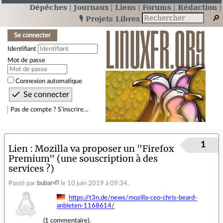
Dépêches
Journaux
Liens
Forums
Rédaction
🎙️ Projets Libres
Se connecter
Identifiant
Mot de passe
Connexion automatique
Pas de compte ? S’inscrire…
1
Lien
Mozilla va proposer un "Firefox
Premium" (une souscription à des
services ?)
Posté par
bubar🦥
le 10 juin 2019 à 09:34
.
https://t3n.de/news/mozilla-ceo-chris-beard-
anbieten-1168614/
(
1 commentaire
).