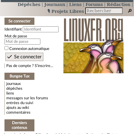
Dépêches
Journaux
Liens
Forums
Rédaction
🎙️ Projets Libres
Se connecter
Identifiant
Mot de passe
Connexion automatique
Pas de compte ? S’inscrire…
Bungee Tux
journaux
dépêches
liens
messages sur les forums
entrées du suivi
ajouts au wiki
commentaires
Derniers
contenus