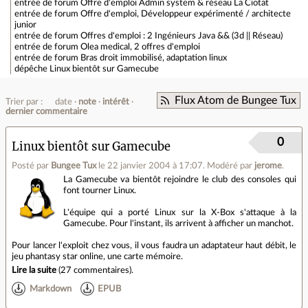
entrée de forum
Offre d'emploi Admin system & réseau La Ciotat
entrée de forum
Offre d'emploi, Développeur expérimenté / architecte
junior
entrée de forum
Offres d'emploi : 2 Ingénieurs Java && (3d || Réseau)
entrée de forum
Olea medical, 2 offres d'emploi
entrée de forum
Bras droit immobilisé, adaptation linux
dépêche
Linux bientôt sur Gamecube
Flux Atom de Bungee Tux
Trier par :
date
note
intérêt
dernier commentaire
0
Linux bientôt sur Gamecube
Posté par
Bungee Tux
le 22 janvier 2004 à 17:07
.
Modéré par
jerome
.
La Gamecube va bientôt rejoindre le club des consoles qui
font tourner Linux.
L'équipe qui a porté Linux sur la X-Box s'attaque à la
Gamecube. Pour l'instant, ils arrivent à afficher un manchot.
Pour lancer l'exploit chez vous, il vous faudra un adaptateur haut débit, le
jeu phantasy star online, une carte mémoire.
Lire la suite
(
27 commentaires
).
Markdown
EPUB