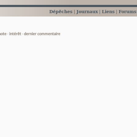
Dépêches
Journaux
Liens
Forums
note
intérêt
dernier commentaire
e