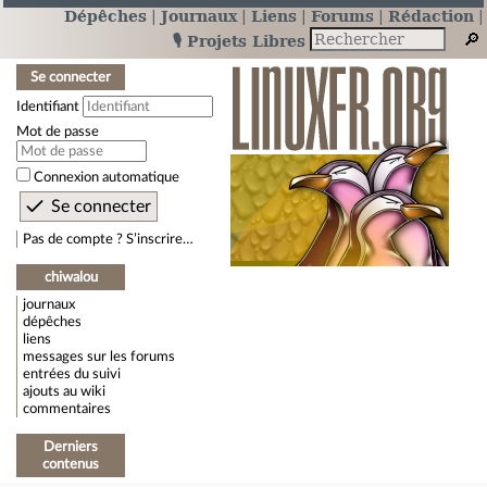
Dépêches
Journaux
Liens
Forums
Rédaction
🎙️ Projets Libres
Se connecter
Identifiant
Mot de passe
Connexion automatique
Pas de compte ? S’inscrire…
chiwalou
journaux
dépêches
liens
messages sur les forums
entrées du suivi
ajouts au wiki
commentaires
Derniers
contenus