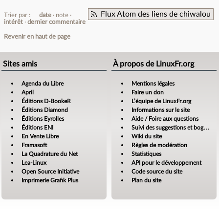
Flux Atom des liens de chiwalou
Trier par :
date
note
intérêt
dernier commentaire
Revenir en haut de page
Sites amis
À propos de LinuxFr.org
Agenda du Libre
Mentions légales
April
Faire un don
Éditions D-BookeR
L’équipe de LinuxFr.org
Éditions Diamond
Informations sur le site
Éditions Eyrolles
Aide / Foire aux questions
Éditions ENI
Suivi des suggestions et bogues
En Vente Libre
Wiki du site
Framasoft
Règles de modération
La Quadrature du Net
Statistiques
Lea-Linux
API pour le développement
Open Source Initiative
Code source du site
Imprimerie Grafik Plus
Plan du site