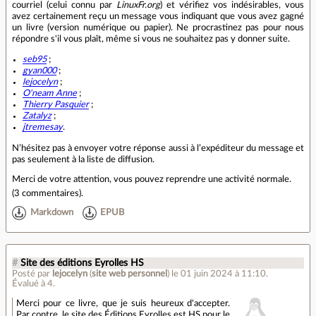
courriel (celui connu par
LinuxFr.org
) et vérifiez vos indésirables, vous
avez certainement reçu un message vous indiquant que vous avez gagné
un livre (version numérique ou papier). Ne procrastinez pas pour nous
répondre s'il vous plaît, même si vous ne souhaitez pas y donner suite.
seb95
;
gyan000
;
lejocelyn
;
O'neam Anne
;
Thierry Pasquier
;
Zatalyz
;
jtremesay
.
N’hésitez pas à envoyer votre réponse aussi à l’expéditeur du message et
pas seulement à la liste de diffusion.
Merci de votre attention, vous pouvez reprendre une activité normale.
(
3 commentaires
).
Markdown
EPUB
#
Site des éditions Eyrolles HS
Posté par
lejocelyn
(
site web personnel
)
le 01 juin 2024 à 11:10
.
Évalué à
4
.
Merci pour ce livre, que je suis heureux d'accepter.
Par contre, le site des Éditions Eyrolles est HS pour le