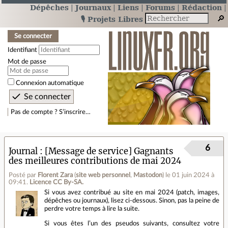
Dépêches
Journaux
Liens
Forums
Rédaction
🎙️ Projets Libres
Se connecter
Identifiant
Mot de passe
Connexion automatique
Pas de compte ? S’inscrire…
6
Journal
[Message de service] Gagnants
des meilleures contributions de mai 2024
Posté par
Florent Zara
(
site web personnel
,
Mastodon
)
le 01 juin 2024 à
09:41
.
Licence CC By‑SA.
Si vous avez contribué au site en mai 2024 (patch, images,
dépêches ou journaux), lisez ci‑dessous. Sinon, pas la peine de
perdre votre temps à lire la suite.
Si vous êtes l’un des pseudos suivants, consultez votre