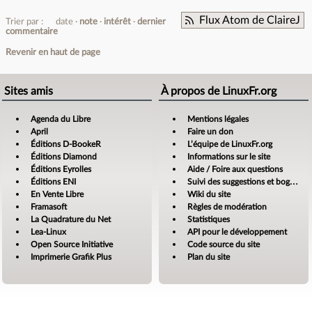
Flux Atom de ClaireJ
Trier par :
date
note
intérêt
dernier
commentaire
Revenir en haut de page
Sites amis
À propos de LinuxFr.org
Agenda du Libre
Mentions légales
April
Faire un don
Éditions D-BookeR
L’équipe de LinuxFr.org
Éditions Diamond
Informations sur le site
Éditions Eyrolles
Aide / Foire aux questions
Éditions ENI
Suivi des suggestions et bogues
En Vente Libre
Wiki du site
Framasoft
Règles de modération
La Quadrature du Net
Statistiques
Lea-Linux
API pour le développement
Open Source Initiative
Code source du site
Imprimerie Grafik Plus
Plan du site