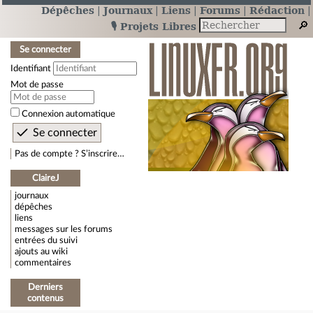
Dépêches
Journaux
Liens
Forums
Rédaction
🎙️ Projets Libres
Se connecter
Identifiant
Mot de passe
Connexion automatique
Pas de compte ? S’inscrire…
ClaireJ
journaux
dépêches
liens
messages sur les forums
entrées du suivi
ajouts au wiki
commentaires
Derniers
contenus