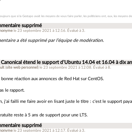
ujours que si la Gestapo avait les moyens de vous faire parler, les politiciens ont, eux, les moyens de
mentaire supprimé
nonyme
le 23 septembre 2021 à 12:16
.
Évalué à
3
.
ntaire a été supprimé par l’équipe de modération.
: Canonical étend le support d’Ubuntu 14.04 et 16.04 à dix an
ult
(
site web personnel
)
le 23 septembre 2021 à 12:08
.
Évalué à
8
.
e bonne réaction aux annonces de Red Hat sur CentOS.
as le rapport.
, j'ai failli me faire avoir en lisant juste le titre : c'est le support p
ratuite reste à 5 ans de support pour une LTS.
mentaire supprimé
nonyme
le 23 septembre 2021 à 12:17
.
Évalué à
3
.