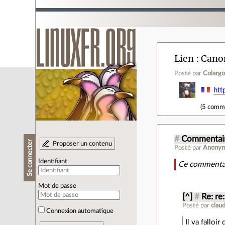
Lien
Canon
Posté par
Colargo
htt
(
5 comm
#
Commentair
Se connecter
Proposer un contenu
Posté par
Anony
Identifiant
Ce commentai
Mot de passe
[^]
#
Re: re
Posté par
clau
Connexion automatique
Il va falloir