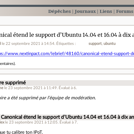
Dépêches
Journaux
Liens
Forums
ical étend le support d’Ubuntu 14.04 et 16.04 à dix 
l
le 22 septembre 2021 à 14:54
.
Étiquettes :
support
ubuntu
ps://www.nextinpact.com/lebrief/48160/canonical-etend-support-
entaires
).
e supprimé
me
le 23 septembre 2021 à 11:49
.
Évalué à
6
.
re a été supprimé par l’équipe de modération.
: Canonical étend le support d’Ubuntu 14.04 et 16.04 à dix an
dex
le 23 septembre 2021 à 12:05
.
Évalué à
7
.
 que tu calibre ton IPoT.