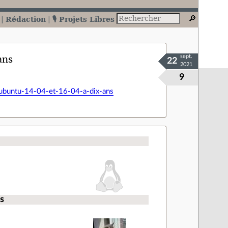
Rédaction
🎙️ Projets Libres
ans
sept.
22
2021
9
dubuntu-14-04-et-16-04-a-dix-ans
s