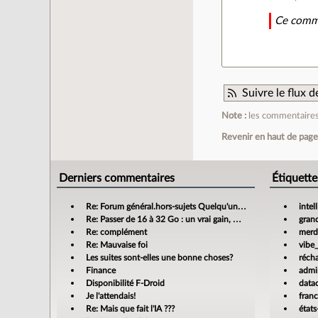
Ce comme
Suivre le flux
Note :
les commentaires 
Revenir en haut de pag
Derniers commentaires
Étiquette
Re: Forum général.hors-sujets Quelqu'un a déjà confié sa compta à un cabinet d'expertise comptable en ligne ?
intel
Re: Passer de 16 à 32 Go : un vrai gain, mais jusqu’où ?
gran
Re: complément
merdi
Re: Mauvaise foi
vibe
Les suites sont-elles une bonne choses?
réch
Finance
admin
Disponibilité F-Droid
data
Je l'attendais!
fran
Re: Mais que fait l'IA ???
états