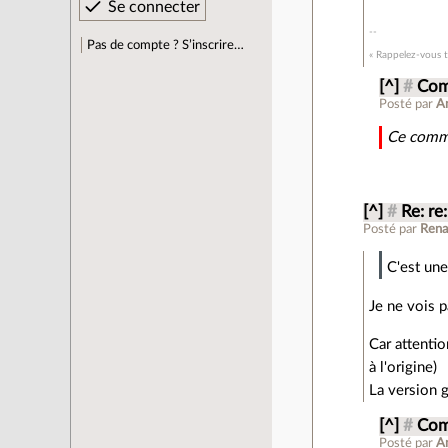
Pas de compte ? S’inscrire…
« Rappelez-vous to
[^]
#
Com
Posté par
A
Ce comme
[^]
#
Re: re
Posté par
Rena
C'est un
Je ne vois p
Car attention
à l'origine)
La version g
[^]
#
Com
Posté par
A