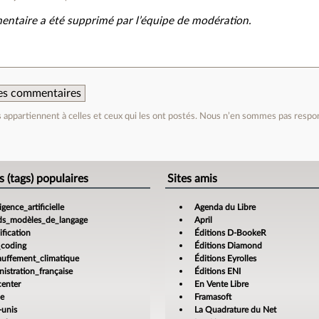
ntaire a été supprimé par l’équipe de modération.
 des commentaires
appartiennent à celles et ceux qui les ont postés. Nous n’en sommes pas respo
e
s (tags) populaires
Sites amis
ligence_artificielle
Agenda du Libre
ds_modèles_de_langage
April
fication
Éditions D-BookeR
_coding
Éditions Diamond
auffement_climatique
Éditions Eyrolles
istration_française
Éditions ENI
center
En Vente Libre
ce
Framasoft
-unis
La Quadrature du Net