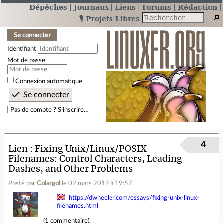
Dépêches
Journaux
Liens
Forums
Rédaction
🎙️ Projets Libres
Se connecter
Identifiant
Mot de passe
Connexion automatique
Pas de compte ? S’inscrire…
4
Lien
Fixing Unix/Linux/POSIX
Filenames: Control Characters, Leading
Dashes, and Other Problems
Posté par
Colargol
le 09 mars 2019 à 19:57
.
https://dwheeler.com/essays/fixing-unix-linux-
filenames.html
(
1 commentaire
).