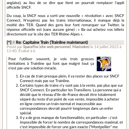
anglaise), au lieu de se dire que tient on pourrait remplacer l'appli
officielle SNCF.
Du coup, la SNCF nous a sorti une nouvelle « révolution » avec SNCF
Connect. N’espérez pas les trains internationaux, il manque déjà la
moitié des TER. Quand des gens leur font remarquer sur Twitter, la
réponse officielle est (sans aucune gène) : « Ba oui achetez vos billets
directement sur le site des TER Rhône-Alpes ».
[^]
#
Re: Capitaine Train (Trainline maintenant)
Posté par
SpaceFox
(
site web personnel
,
Mastodon
)
le 14 juillet 2023 à
11:40
.
Évalué à
6
.
Pour l'utiliser souvent, je vois trois grosses
limitations à Trainline qui font que malgré tout ça
n'est pas une solution miracle.
En cas de train presque plein, il va rester des places sur SNCF
Connect mais pas sur Trainline.
Certains types de trains n'y sont pas à la vente, pas plus que sur
SNCF Connect. En particulier les Transiliens. La personne qui a
décidé que le réseau d'Ile-de-France devait être totalement
séparé du reste d'un point de vue vente, impossible à acheter
en ligne comme un train normal et inaccessible aux
correspondances devrait pourrir longtemps dans un enfer
spécial.
Il y a de gros manque de fonctionnalités, en particulier : c'est
impossible de forcer le nombre de correspondances maximal, et
c'est impossible de forcer une gare exacte ("Montpellier" me