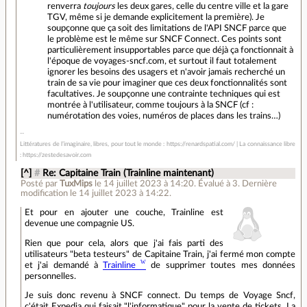
renverra
toujours
les deux gares, celle du centre ville et la gare
TGV, même si je demande explicitement la première). Je
soupçonne que ça soit des limitations de l'API SNCF parce que
le problème est le même sur SNCF Connect. Ces points sont
particulièrement insupportables parce que déjà ça fonctionnait à
l'époque de voyages-sncf.com, et surtout il faut totalement
ignorer les besoins des usagers et n'avoir jamais recherché un
train de sa vie pour imaginer que ces deux fonctionnalités sont
facultatives. Je soupçonne une contrainte techniques qui est
montrée à l'utilisateur, comme toujours à la SNCF (cf :
numérotation des voies, numéros de places dans les trains…)
Littératures de l’imaginaire, libres, pour tout le monde : https://renardspatial.com/ | La connaissance libre
: https://zestedesavoir.com
[^]
#
Re: Capitaine Train (Trainline maintenant)
Posté par
TuxMips
le 14 juillet 2023 à 14:20
.
Évalué à
3
.
Dernière
modification le 14 juillet 2023 à 14:22.
Et pour en ajouter une couche, Trainline est
devenue une compagnie US.
Rien que pour cela, alors que j'ai fais parti des
utilisateurs "beta testeurs" de Capitaine Train, j'ai fermé mon compte
et j'ai demandé à
Trainline
de supprimer toutes mes données
personnelles.
Je suis donc revenu à SNCF connect. Du temps de Voyage Sncf,
c'était Expedia qui faisait "l'informatique" pour la vente de tickets. La