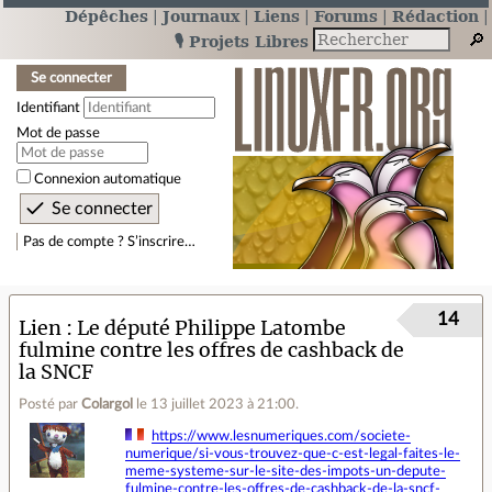
Dépêches
Journaux
Liens
Forums
Rédaction
🎙️ Projets Libres
Se connecter
Identifiant
Mot de passe
Connexion automatique
Pas de compte ? S’inscrire…
14
Lien
Le député Philippe Latombe
fulmine contre les offres de cashback de
la SNCF
Posté par
Colargol
le 13 juillet 2023 à 21:00
.
https://www.lesnumeriques.com/societe-
numerique/si-vous-trouvez-que-c-est-legal-faites-le-
meme-systeme-sur-le-site-des-impots-un-depute-
fulmine-contre-les-offres-de-cashback-de-la-sncf-