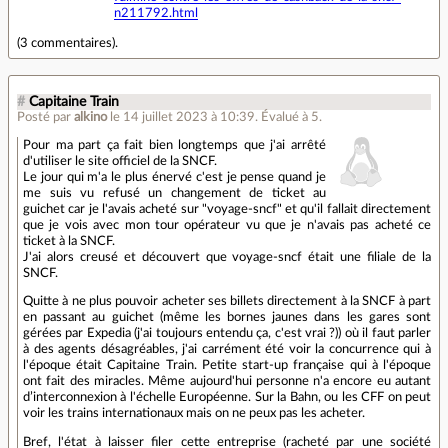
n211792.html
(
3 commentaires
).
#
Capitaine Train
Posté par
alkino
le 14 juillet 2023 à 10:39
.
Évalué à
5
.
Pour ma part ça fait bien longtemps que j'ai arrêté
d'utiliser le site officiel de la SNCF.
Le jour qui m'a le plus énervé c'est je pense quand je
me suis vu refusé un changement de ticket au
guichet car je l'avais acheté sur "voyage-sncf" et qu'il fallait directement
que je vois avec mon tour opérateur vu que je n'avais pas acheté ce
ticket à la SNCF.
J'ai alors creusé et découvert que voyage-sncf était une filiale de la
SNCF.
Quitte à ne plus pouvoir acheter ses billets directement à la SNCF à part
en passant au guichet (même les bornes jaunes dans les gares sont
gérées par Expedia (j'ai toujours entendu ça, c'est vrai ?)) où il faut parler
à des agents désagréables, j'ai carrément été voir la concurrence qui à
l'époque était Capitaine Train. Petite start-up française qui à l'époque
ont fait des miracles. Même aujourd'hui personne n'a encore eu autant
d’interconnexion à l'échelle Européenne. Sur la Bahn, ou les CFF on peut
voir les trains internationaux mais on ne peux pas les acheter.
Bref, l'état à laisser filer cette entreprise (racheté par une société