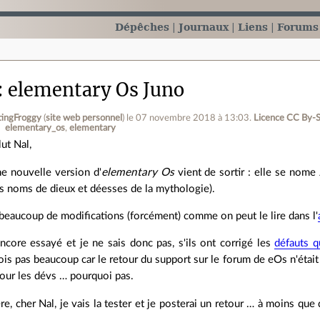
Dépêches
Journaux
Liens
Forums
elementary Os Juno
ingFroggy
(
site web personnel
)
le 07 novembre 2018 à 13:03
.
Licence CC By‑
elementary_os
elementary
lut Nal,
e nouvelle version d'
elementary Os
vient de sortir : elle se nome
s noms de dieux et déesses de la mythologie).
 beaucoup de modifications (forcément) comme on peut le lire dans l'
encore essayé et je ne sais donc pas, s'ils ont corrigé les
défauts q
crois pas beaucoup car le retour du support sur le forum de eOs n'éta
our les dévs … pourquoi pas.
e, cher Nal, je vais la tester et je posterai un retour … à moins que 