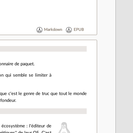
Markdown
EPUB
onnaire de paquet.
on qui semble se limiter à
que c'est le genre de truc que tout le monde
ofondeur.
 écosystème : l'éditeur de
thétiques" de leur OS. C'est