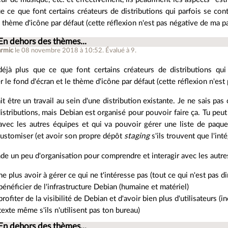
ue ce que font certains créateurs de distributions qui parfois se co
e thème d'icône par défaut (cette réflexion n'est pas négative de ma pa
En dehors des thèmes...
armic
le 08 novembre 2018 à 10:52
.
Évalué à
9
.
déjà plus que ce que font certains créateurs de distributions qui
 le fond d'écran et le thème d'icône par défaut (cette réflexion n'est
it être un travail au sein d'une distribution existante. Je ne sais p
distributions, mais Debian est organisé pour pouvoir faire ça. Tu pe
 avec les autres équipes et qui va pouvoir gérer une liste de paqu
 customiser (et avoir son propre dépôt
staging
s'ils trouvent que l'in
e un peu d'organisation pour comprendre et interagir avec les autres
ne plus avoir à gérer ce qui ne t'intéresse pas (tout ce qui n'est pas d
bénéficier de l'infrastructure Debian (humaine et matériel)
profiter de la visibilité de Debian et d'avoir bien plus d'utilisateurs (
texte même s'ils n'utilisent pas ton bureau)
En dehors des thèmes...