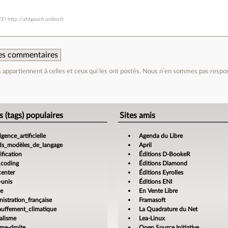
! http://afdgauch.online.fr
 des commentaires
appartiennent à celles et ceux qui les ont postés. Nous n’en sommes pas respo
e
s (tags) populaires
Sites amis
ligence_artificielle
Agenda du Libre
ds_modèles_de_langage
April
fication
Éditions D-BookeR
_coding
Éditions Diamond
center
Éditions Eyrolles
-unis
Éditions ENI
ce
En Vente Libre
istration_française
Framasoft
auffement_climatique
La Quadrature du Net
alisme
Lea-Linux
ême-droite
Open Source Initiative