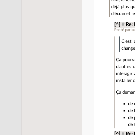
déjà plus q
d'écran et l
[^]
#
Re: 
Posté par
b
C'est 
changer
Ça pourra
d'autres 
interagir
installer
Ça demand
de 
de 
de 
de 
[^]
#
Re: 