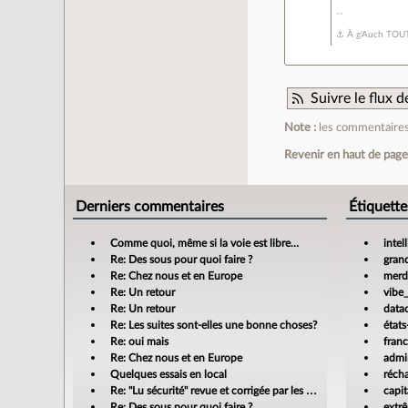
⚓ À g'Auch TOUTE
Suivre le flux
Note :
les commentaires 
Revenir en haut de pag
Derniers commentaires
Étiquette
Comme quoi, même si la voie est libre…
intel
Re: Des sous pour quoi faire ?
gran
Re: Chez nous et en Europe
merdi
Re: Un retour
vibe
Re: Un retour
data
Re: Les suites sont-elles une bonne choses?
états
Re: oui mais
fran
Re: Chez nous et en Europe
admin
Quelques essais en local
réch
Re: "Lu sécurité" revue et corrigée par les banques
capit
Re: Des sous pour quoi faire ?
extr