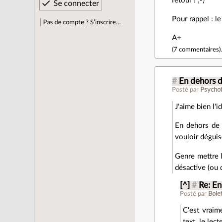
retour ! ;-)
Pour rappel : l
Pas de compte ? S’inscrire…
A+
(
7 commentaires
)
#
En dehors d
Posté par
Psycho
J'aime bien l'
En dehors de ç
vouloir dégui
Genre mettre l
désactive (ou 
[^]
#
Re: En
Posté par
Boie
C'est vraim
text, le lec