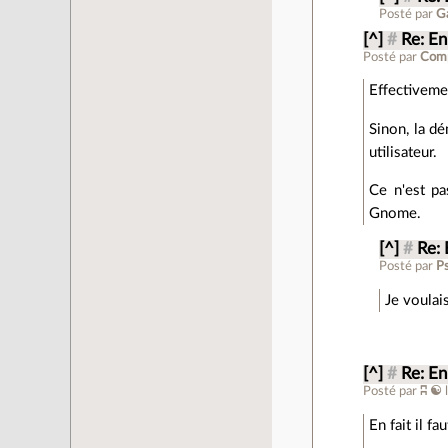
Posté par
G
[^]
#
Re: En
Posté par
Comp
Effectivemen
Sinon, la dé
utilisateur.
Ce n'est pa
Gnome.
[^]
#
Re: 
Posté par
P
Je voulai
[^]
#
Re: En
Posté par
ʭ ☯
En fait il f