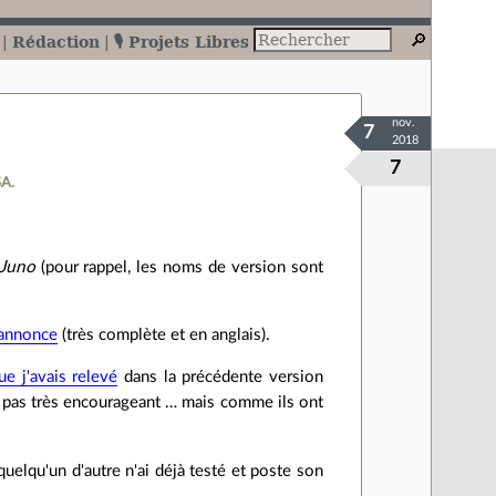
Rédaction
🎙️ Projets Libres
nov.
7
2018
7
SA.
Juno
(pour rappel, les noms de version sont
annonce
(très complète et en anglais).
ue j'avais relevé
dans la précédente version
it pas très encourageant … mais comme ils ont
quelqu'un d'autre n'ai déjà testé et poste son