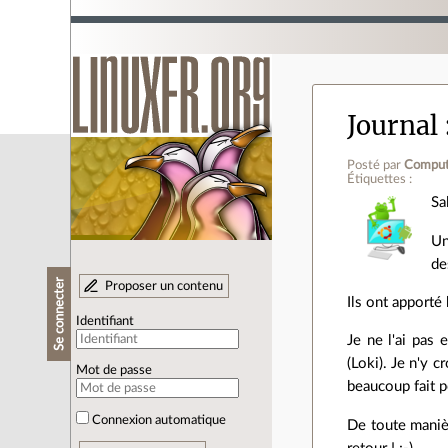
Journal
Posté par
Comput
Étiquettes :
Sa
Un
de
Se connecter
Proposer un contenu
Ils ont apporté
Identifiant
Je ne l'ai pas 
(Loki). Je n'y 
Mot de passe
beaucoup fait p
Connexion automatique
De toute manièr