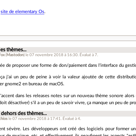
e
site de elementary Os
.
.
es thèmes...
fox
(
Mastodon
)
le 07 novembre 2018 à 16:30
.
Évalué à
7
.
idée de proposer une forme de don/paiement dans l'interface du gesti
a j'ai un peu de peine à voir la valeur ajoutée de cette distributi
ser gnome2 en bureau de macOS.
'accent dans les releases notes sur un nouveau thème sonore alors 
doit désactiver) s'il a un peu de savoir vivre, ça manque un peu de pr
 dehors des thèmes...
thios
le 07 novembre 2018 à 17:41
.
Évalué à
4
.
ent sévère. Les développeurs ont créé des logiciels pour former un
teur de musique, etc. et effectivement, ils peaufinent les aspects "es