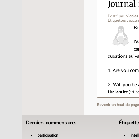
Journal
Posté par
Nicolas
Étiquettes : aucu
Bo
l'
ca
questions suiva
1. Are you comf
2. Will you be 
Lire la suite
(
11 c
Revenir en haut de pag
Derniers commentaires
Étiquette
participation
intel