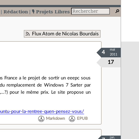
Rédaction
🎙️ Projets Libres
Flux Atom de Nicolas Bourdais
mai
4
2011
17
s France a le projet de sortir un eeepc sous
nt du remplacement de Windows 7 Sarter par
...?) pour le même prix. Le site propose un
untu-pour-la-rentree-quen-pensez-vous/
Markdown
EPUB
jan.