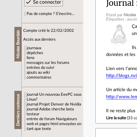
Journal
Pas de compte ? S’inscrire…
Posté par
Nicolas
Étiquettes : aucu
Ça
Compte créé le 22/02/2002
Nicolas Bourdais
un
Accès aux derniers
Il
journaux
dépêches
données et les 
liens
messages sur les forums
entrées du suivi
Lien vers l'ann
ajouts au wiki
http://blogs.n
commentaires
Un article du m
journal
Un nouveau EeePC sous
Derniers contenus
http://www.lem
Linux?
journal
Projet Denver de Nvidia
journal
Adobe cherche beta
Il ne reste plus
testeur
Lire la suite
(
33 c
entrée de forum
Navigateurs
web et pages html envoyées en
tant que texte