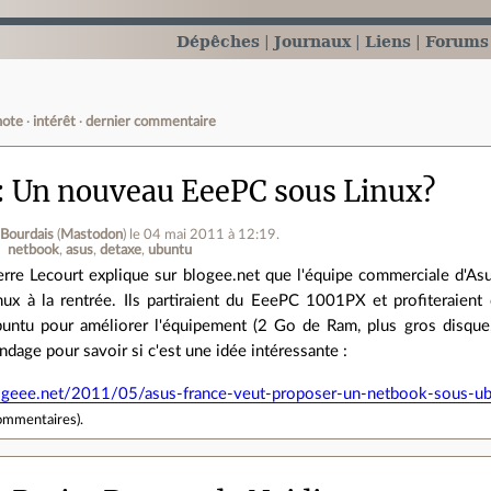
Dépêches
Journaux
Liens
Forums
note
intérêt
dernier commentaire
Un nouveau EeePC sous Linux?
 Bourdais
(
Mastodon
)
le 04 mai 2011 à 12:19
.
netbook
asus
detaxe
ubuntu
erre Lecourt explique sur blogee.net que l'équipe commerciale d'Asu
nux à la rentrée. Ils partiraient du EeePC 1001PX et profiteraie
untu pour améliorer l'équipement (2 Go de Ram, plus gros disque,
ndage pour savoir si c'est une idée intéressante :
ogeee.net/2011/05/asus-france-veut-proposer-un-netbook-sous-ub
ommentaires
).