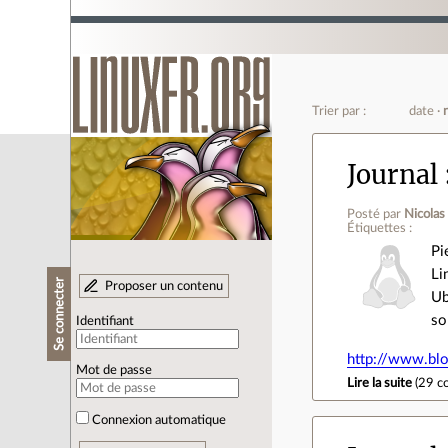
Trier par :
date
Journal
Posté par
Nicolas
Étiquettes :
Pi
Li
Se connecter
Proposer un contenu
Ub
so
Identifiant
http://www.bl
Mot de passe
Lire la suite
(
29 c
Connexion automatique