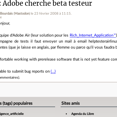
Adobe cherche beta testeur
 Bourdais
(
Mastodon
)
le 23 février 2008 à 11:15
.
ne
njour,
équipe d'Adobe Air (leur solution pour les
Rich_Internet_Application
mpagne de tests il faut envoyer un mail à email helptesterairli
ntes (que je laisse en anglais, par flemme ou parce qu'il vous faudra b
ortable working with prerelease software that is not yet feature co
able to submit bug reports on
(…)
ommentaires
).
e
s (tags) populaires
Sites amis
ligence_artificielle
Agenda du Libre