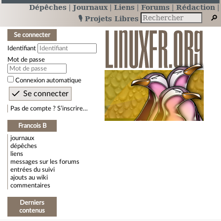
Dépêches
Journaux
Liens
Forums
Rédaction
🎙️ Projets Libres
Se connecter
Identifiant
Mot de passe
Connexion automatique
Pas de compte ? S’inscrire…
Francois B
journaux
dépêches
liens
messages sur les forums
entrées du suivi
ajouts au wiki
commentaires
Derniers
contenus