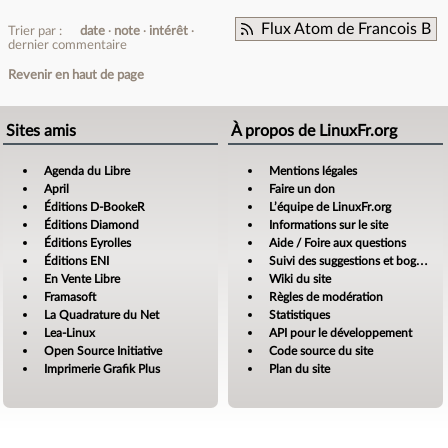
Flux Atom de Francois B
Trier par :
date
note
intérêt
dernier commentaire
Revenir en haut de page
Sites amis
À propos de LinuxFr.org
Agenda du Libre
Mentions légales
April
Faire un don
Éditions D-BookeR
L’équipe de LinuxFr.org
Éditions Diamond
Informations sur le site
Éditions Eyrolles
Aide / Foire aux questions
Éditions ENI
Suivi des suggestions et bogues
En Vente Libre
Wiki du site
Framasoft
Règles de modération
La Quadrature du Net
Statistiques
Lea-Linux
API pour le développement
Open Source Initiative
Code source du site
Imprimerie Grafik Plus
Plan du site