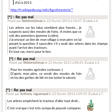
d'ici à 2013.
http://fr.wikipedia.org/wiki/Agroforesterie
[^]
#
Re: pas mal
Posté par
littlebreizhman
le 22 février 2013 à 10:47
.
Évalué à
4
.
Les arbres sur les talus semblent plus foncés… je
suspecte aussi des meules de foins. A moins que ce
soit des pommiers (pomme à cidre).
J'ai envoyé un lien de mon village à mon père en lui
posant la question, il saura dire s'il y avait des arbres dans les champs
avant l'arrivé des tracteurs.
En tout cas, merci pour le lien.
[^]
#
Re: pas mal
Posté par
littlebreizhman
le 23 février 2013 à 08:45
.
Évalué à
3
.
Pour les moules agricoles curieuses ;)
D'après mon père, ce serait des meules de foin
et/ou des gerbes de blé en tas (selon la saison).
[^]
#
Re: pas mal
Posté par
Anthony Jaguenaud
le 22 février 2013 à 09:19
.
Évalué à
7
.
Les arbres empêchent le tracteur d’aller tout droit…
C’est vrai que c’est très sympa de pouvoir comparer.