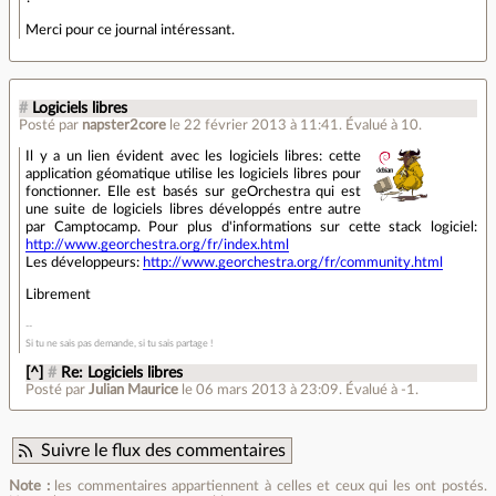
Merci pour ce journal intéressant.
#
Logiciels libres
Posté par
napster2core
le 22 février 2013 à 11:41
.
Évalué à
10
.
Il y a un lien évident avec les logiciels libres: cette
application géomatique utilise les logiciels libres pour
fonctionner. Elle est basés sur geOrchestra qui est
une suite de logiciels libres développés entre autre
par Camptocamp. Pour plus d'informations sur cette stack logiciel:
http://www.georchestra.org/fr/index.html
Les développeurs:
http://www.georchestra.org/fr/community.html
Librement
Si tu ne sais pas demande, si tu sais partage !
[^]
#
Re: Logiciels libres
Posté par
Julian Maurice
le 06 mars 2013 à 23:09
.
Évalué à
-1
.
Suivre le flux des commentaires
Note :
les commentaires appartiennent à celles et ceux qui les ont postés.