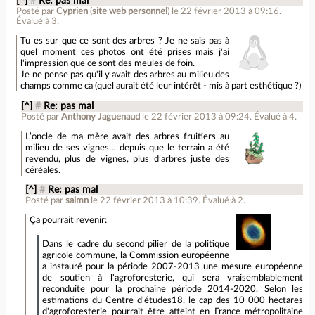
[^]
#
Re: pas mal
Posté par
Cyprien
(
site web personnel
)
le 22 février 2013 à 09:16
.
Évalué à
3
.
Tu es sur que ce sont des arbres ? Je ne sais pas à
quel moment ces photos ont été prises mais j'ai
l'impression que ce sont des meules de foin.
Je ne pense pas qu'il y avait des arbres au milieu des
champs comme ca (quel aurait été leur intérêt - mis à part esthétique ?)
[^]
#
Re: pas mal
Posté par
Anthony Jaguenaud
le 22 février 2013 à 09:24
.
Évalué à
4
.
L’oncle de ma mère avait des arbres fruitiers au
milieu de ses vignes… depuis que le terrain a été
revendu, plus de vignes, plus d’arbres juste des
céréales.
[^]
#
Re: pas mal
Posté par
saimn
le 22 février 2013 à 10:39
.
Évalué à
2
.
Ça pourrait revenir:
Dans le cadre du second pilier de la politique
agricole commune, la Commission européenne
a instauré pour la période 2007-2013 une mesure européenne
de soutien à l'agroforesterie, qui sera vraisemblablement
reconduite pour la prochaine période 2014-2020. Selon les
estimations du Centre d'études18, le cap des 10 000 hectares
d'agroforesterie pourrait être atteint en France métropolitaine