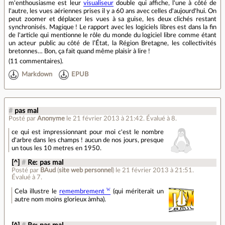
m'enthousiasme est leur
visualiseur
double qui affiche, l'une à côté de
l'autre, les vues aériennes prises il y a 60 ans avec celles d'aujourd'hui. On
peut zoomer et déplacer les vues à sa guise, les deux clichés restant
synchronisés. Magique ! Le rapport avec les logiciels libres est dans la fin
de l'article qui mentionne le rôle du monde du logiciel libre comme étant
un acteur public au côté de l’État, la Région Bretagne, les collectivités
bretonnes… Bon, ça fait quand même plaisir à lire !
(
11 commentaires
).
Markdown
EPUB
#
pas mal
Posté par
Anonyme
le 21 février 2013 à 21:42
.
Évalué à
8
.
ce qui est impressionnant pour moi c'est le nombre
d'arbre dans les champs ! aucun de nos jours, presque
un tous les 10 metres en 1950.
[^]
#
Re: pas mal
Posté par
BAud
(
site web personnel
)
le 21 février 2013 à 21:51
.
Évalué à
7
.
Cela illustre le
remembrement
(qui mériterait un
autre nom moins glorieux àmha).