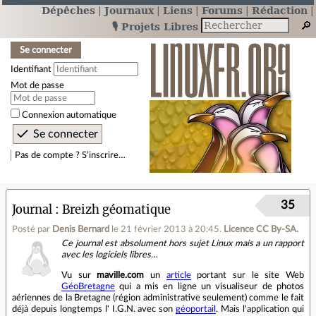
Dépêches
Journaux
Liens
Forums
Rédaction
🎙️ Projets Libres
Se connecter
Identifiant
Mot de passe
Connexion automatique
Pas de compte ? S’inscrire…
35
Journal
Breizh géomatique
Posté par
Denis Bernard
le 21 février 2013 à 20:45
.
Licence CC By‑SA.
Ce journal est absolument hors sujet Linux mais a un rapport
avec les logiciels libres…
Vu sur
maville.com
un
article
portant sur le site Web
GéoBretagne
qui a mis en ligne un visualiseur de photos
aériennes de la Bretagne (région administrative seulement) comme le fait
déjà depuis longtemps l' I.G.N. avec son
géoportail
. Mais l'application qui