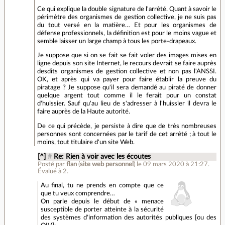
Ce qui explique la double signature de l'arrêté. Quant à savoir le
périmètre des organismes de gestion collective, je ne suis pas
du tout versé en la matière… Et pour les organismes de
défense professionnels, la définition est pour le moins vague et
semble laisser un large champ à tous les porte-drapeaux.
Je suppose que si on se fait se fait voler des images mises en
ligne depuis son site Internet, le recours devrait se faire auprès
desdits organismes de gestion collective et non pas l'ANSSI.
OK, et après qui va payer pour faire établir la preuve du
piratage ? Je suppose qu'il sera demandé au piraté de donner
quelque argent tout comme il le ferait pour un constat
d'huissier. Sauf qu'au lieu de s'adresser à l'huissier il devra le
faire auprès de la Haute autorité.
De ce qui précède, je persiste à dire que de très nombreuses
personnes sont concernées par le tarif de cet arrêté ; à tout le
moins, tout titulaire d'un site Web.
[^]
#
Re: Rien à voir avec les écoutes
Posté par
flan
(
site web personnel
)
le 09 mars 2020 à 21:27
.
Évalué à
2
.
Au final, tu ne prends en compte que ce
que tu veux comprendre…
On parle depuis le début de « menace
susceptible de porter atteinte à la sécurité
des systèmes d'information des autorités publiques [ou des