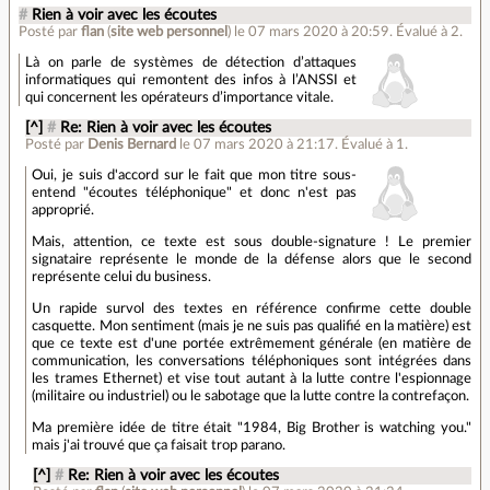
#
Rien à voir avec les écoutes
Posté par
flan
(
site web personnel
)
le 07 mars 2020 à 20:59
.
Évalué à
2
.
Là on parle de systèmes de détection d’attaques
informatiques qui remontent des infos à l’ANSSI et
qui concernent les opérateurs d’importance vitale.
[^]
#
Re: Rien à voir avec les écoutes
Posté par
Denis Bernard
le 07 mars 2020 à 21:17
.
Évalué à
1
.
Oui, je suis d'accord sur le fait que mon titre sous-
entend "écoutes téléphonique" et donc n'est pas
approprié.
Mais, attention, ce texte est sous double-signature ! Le premier
signataire représente le monde de la défense alors que le second
représente celui du business.
Un rapide survol des textes en référence confirme cette double
casquette. Mon sentiment (mais je ne suis pas qualifié en la matière) est
que ce texte est d'une portée extrêmement générale (en matière de
communication, les conversations téléphoniques sont intégrées dans
les trames Ethernet) et vise tout autant à la lutte contre l'espionnage
(militaire ou industriel) ou le sabotage que la lutte contre la contrefaçon.
Ma première idée de titre était "1984, Big Brother is watching you."
mais j'ai trouvé que ça faisait trop parano.
[^]
#
Re: Rien à voir avec les écoutes