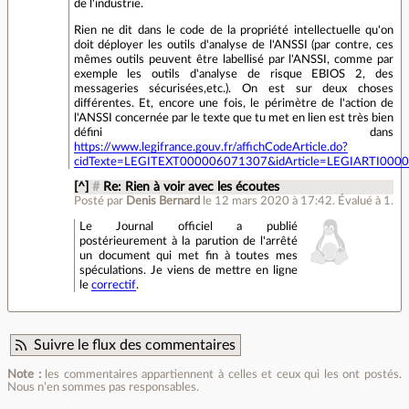
de l'industrie.
Rien ne dit dans le code de la propriété intellectuelle qu'on
doit déployer les outils d'analyse de l'ANSSI (par contre, ces
mêmes outils peuvent être labellisé par l'ANSSI, comme par
exemple les outils d'analyse de risque EBIOS 2, des
messageries sécurisées,etc.). On est sur deux choses
différentes. Et, encore une fois, le périmètre de l'action de
l'ANSSI concernée par le texte que tu met en lien est très bien
défini dans
https://www.legifrance.gouv.fr/affichCodeArticle.do?
cidTexte=LEGITEXT000006071307&idArticle=LEGIARTI00003
[^]
#
Re: Rien à voir avec les écoutes
Posté par
Denis Bernard
le 12 mars 2020 à 17:42
.
Évalué à
1
.
Le Journal officiel a publié
postérieurement à la parution de l'arrêté
un document qui met fin à toutes mes
spéculations. Je viens de mettre en ligne
le
correctif
.
Suivre le flux des commentaires
Note :
les commentaires appartiennent à celles et ceux qui les ont postés.
Nous n’en sommes pas responsables.