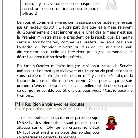
milieu, il y a pas mal de choses disponibles
quand on accepte de lire un peu le journal
officiel :)
Ben oui, et comment ai-je eu connaissance de ce texte si je ne suis
pas un lecteur du JO ? D'autre part dire que les armées relèvent
du Gouvernement c'est ignorer que le Chef des armées n'est pas
le Premier ministre mais le président de la république. Et même
certains fonctionnaires, comme les préfets, ne sont pas sous
l'autorité du Premier ministre ou d'un de ses ministres mais
directement sous celle du Président (qui signe personnelle le
décret de nomination desdits préfets.)
En tant qu'ancien militaire (malgré moi, pour cause de Service
nationale) et en tant que civil ayant été toute sa vie professionnelle
sous tutelle militaire, je puis assurer qu'il y a loin, très loin, de la
théorie du Journal officiel à la vraie vie. C'est pour ça que je suis
preneur d'avis de personnes sachant réellement de quoi on parle ;
ce qui ne me semble pas être la cas pour vous. Mais, je peux me
tromper…
[^]
#
Re: Rien à voir avec les écoutes
Posté par
aiolos
le 09 mars 2020 à 00:27
.
Évalué à
2
.
J'ai lu les textes, et je comprends pareil : lorsque
l'ANSSI a des éléments laissant penser à u ne
attaque sur un OIV ou un organisme d'état,
l'ANSSI peut mettre en place des sondes pour
caractériser et détecter la menace.