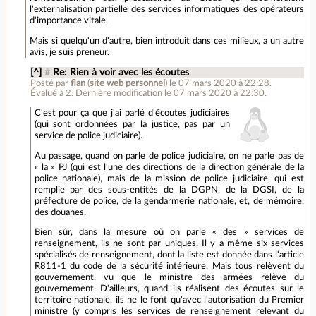
l'externalisation partielle des services informatiques des opérateurs
d'importance vitale.
Mais si quelqu'un d'autre, bien introduit dans ces milieux, a un autre
avis, je suis preneur.
[^]
#
Re: Rien à voir avec les écoutes
Posté par
flan
(
site web personnel
)
le 07 mars 2020 à 22:28
.
Évalué à
2
.
Dernière modification le 07 mars 2020 à 22:30.
C'est pour ça que j'ai parlé d'écoutes judiciaires
(qui sont ordonnées par la justice, pas par un
service de police judiciaire).
Au passage, quand on parle de police judiciaire, on ne parle pas de
« la » PJ (qui est l'une des directions de la direction générale de la
police nationale), mais de la mission de police judiciaire, qui est
remplie par des sous-entités de la DGPN, de la DGSI, de la
préfecture de police, de la gendarmerie nationale, et, de mémoire,
des douanes.
Bien sûr, dans la mesure où on parle « des » services de
renseignement, ils ne sont par uniques. Il y a même six services
spécialisés de renseignement, dont la liste est donnée dans l'article
R811-1 du code de la sécurité intérieure. Mais tous relèvent du
gouvernement, vu que le ministre des armées relève du
gouvernement. D'ailleurs, quand ils réalisent des écoutes sur le
territoire nationale, ils ne le font qu'avec l'autorisation du Premier
ministre (y compris les services de renseignement relevant du