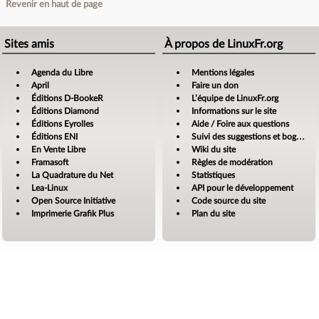
Revenir en haut de page
Sites amis
À propos de LinuxFr.org
Agenda du Libre
Mentions légales
April
Faire un don
Éditions D-BookeR
L’équipe de LinuxFr.org
Éditions Diamond
Informations sur le site
Éditions Eyrolles
Aide / Foire aux questions
Éditions ENI
Suivi des suggestions et bogues
En Vente Libre
Wiki du site
Framasoft
Règles de modération
La Quadrature du Net
Statistiques
Lea-Linux
API pour le développement
Open Source Initiative
Code source du site
Imprimerie Grafik Plus
Plan du site