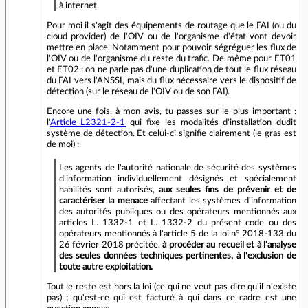
à internet.
Pour moi il s'agit des équipements de routage que le FAI (ou du
cloud provider) de l'OIV ou de l'organisme d'état vont devoir
mettre en place. Notamment pour pouvoir ségréguer les flux de
l'OIV ou de l'organisme du reste du trafic. De même pour ET01
et ET02 : on ne parle pas d'une duplication de tout le flux réseau
du FAI vers l'ANSSI, mais du flux nécessaire vers le dispositif de
détection (sur le réseau de l'OIV ou de son FAI).
Encore une fois, à mon avis, tu passes sur le plus important :
l'
Article L2321-2-1
qui fixe les modalités d'installation dudit
système de détection. Et celui-ci signifie clairement (le gras est
de moi) :
Les agents de l'autorité nationale de sécurité des systèmes
d'information individuellement désignés et spécialement
habilités sont autorisés,
aux seules fins de prévenir et de
caractériser la menace
affectant les systèmes d'information
des autorités publiques ou des opérateurs mentionnés aux
articles L. 1332-1 et L. 1332-2 du présent code ou des
opérateurs mentionnés à l'article 5 de la loi n° 2018-133 du
26 février 2018 précitée,
à procéder au recueil et à l'analyse
des seules données techniques pertinentes, à l'exclusion de
toute autre exploitation.
Tout le reste est hors la loi (ce qui ne veut pas dire qu'il n'existe
pas) ; qu'est-ce qui est facturé à qui dans ce cadre est une