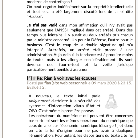
moderne de contrefaçon ?
On peut ergoter indéfiniment sur la propriété intellectuelle
et tout cela a été largement discuté lors de la loi dite
"Hadopi".
Je n'ai pas varié
dans mon affirmation qu'il n'y avait pas
seulement que l'ANSSI impliqué dans cet arrêté. Dans des
temps plus lointains, il y aurait eu deux arrêtés pris chacun
par le ministre concerné. Un pour la Défense, l'autre pour le
business. C'est le coup de la double signature qui m'a
interpellé. Autrefois, un arrêté était propre à une
administration. Aujourd'hui, la tendance est à produire moins
de textes mais à les allonger considérablement. Ils sont
devenus des fourre-tout et la veille juridique
particulièrement pénible à assumer.
[^]
#
Re: Rien à voir avec les écoutes
Posté par
flan
(
site web personnel
)
le 09 mars 2020 à 23:15
.
Évalué à
2
.
À nouveau, le texte initial parle
uniquement
d'atteinte à la sécurité des
systèmes d'information vitaux (État et
OIV). C'est même la première phrase.
Les opérateurs du numérique qui peuvent être concernés
par cette loi sont les mêmes opérateurs du numérique que
ceux de la loi sur l'économie numérique (étrange ! ) et donc
on cite la loi d'origine pour ne pas avoir à dupliquer
l'énumération. Pour autant, les dispositions du texte cité ne