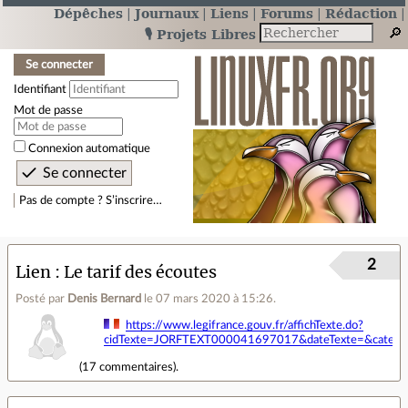
Dépêches
Journaux
Liens
Forums
Rédaction
🎙️ Projets Libres
Se connecter
Identifiant
Mot de passe
Connexion automatique
Pas de compte ? S’inscrire…
2
Lien
Le tarif des écoutes
Posté par
Denis Bernard
le 07 mars 2020 à 15:26
.
https://www.legifrance.gouv.fr/affichTexte.do?
cidTexte=JORFTEXT000041697017&dateTexte=&categor
(
17 commentaires
).