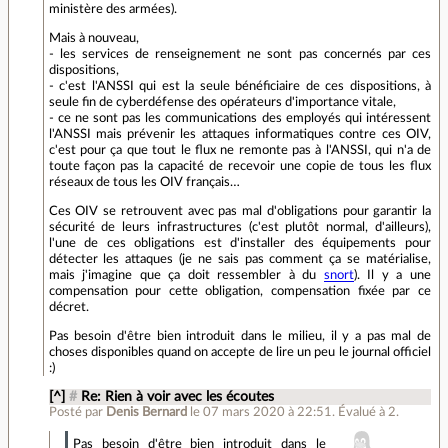
ministère des armées).
Mais à nouveau,
- les services de renseignement ne sont pas concernés par ces
dispositions,
- c'est l'ANSSI qui est la seule bénéficiaire de ces dispositions, à
seule fin de cyberdéfense des opérateurs d'importance vitale,
- ce ne sont pas les communications des employés qui intéressent
l'ANSSI mais prévenir les attaques informatiques contre ces OIV,
c'est pour ça que tout le flux ne remonte pas à l'ANSSI, qui n'a de
toute façon pas la capacité de recevoir une copie de tous les flux
réseaux de tous les OIV français…
Ces OIV se retrouvent avec pas mal d'obligations pour garantir la
sécurité de leurs infrastructures (c'est plutôt normal, d'ailleurs),
l'une de ces obligations est d'installer des équipements pour
détecter les attaques (je ne sais pas comment ça se matérialise,
mais j'imagine que ça doit ressembler à du
snort
). Il y a une
compensation pour cette obligation, compensation fixée par ce
décret.
Pas besoin d'être bien introduit dans le milieu, il y a pas mal de
choses disponibles quand on accepte de lire un peu le journal officiel
:)
[^]
#
Re: Rien à voir avec les écoutes
Posté par
Denis Bernard
le 07 mars 2020 à 22:51
.
Évalué à
2
.
Pas besoin d'être bien introduit dans le