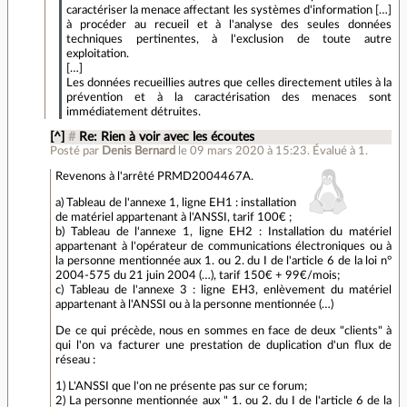
caractériser la menace affectant les systèmes d'information […]
à procéder au recueil et à l'analyse des seules données
techniques pertinentes, à l'exclusion de toute autre
exploitation.
[…]
Les données recueillies autres que celles directement utiles à la
prévention et à la caractérisation des menaces sont
immédiatement détruites.
[^]
#
Re: Rien à voir avec les écoutes
Posté par
Denis Bernard
le 09 mars 2020 à 15:23
.
Évalué à
1
.
Revenons à l'arrêté PRMD2004467A.
a) Tableau de l'annexe 1, ligne EH1 : installation
de matériel appartenant à l'ANSSI, tarif 100€ ;
b) Tableau de l'annexe 1, ligne EH2 : Installation du matériel
appartenant à l'opérateur de communications électroniques ou à
la personne mentionnée aux 1. ou 2. du I de l'article 6 de la loi n°
2004-575 du 21 juin 2004 (…), tarif 150€ + 99€/mois;
c) Tableau de l'annexe 3 : ligne EH3, enlèvement du matériel
appartenant à l'ANSSI ou à la personne mentionnée (…)
De ce qui précède, nous en sommes en face de deux "clients" à
qui l'on va facturer une prestation de duplication d'un flux de
réseau :
1) L'ANSSI que l'on ne présente pas sur ce forum;
2) La personne mentionnée aux " 1. ou 2. du I de l'article 6 de la