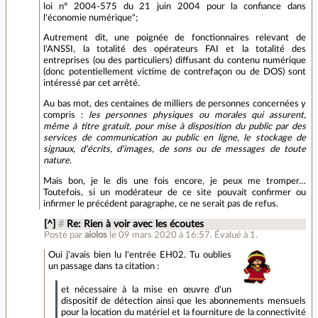
loi n° 2004-575 du 21 juin 2004 pour la confiance dans
l'économie numérique";
Autrement dit, une poignée de fonctionnaires relevant de
l'ANSSI, la totalité des opérateurs FAI et la totalité des
entreprises (ou des particuliers) diffusant du contenu numérique
(donc potentiellement victime de contrefaçon ou de DOS) sont
intéressé par cet arrêté.
Au bas mot, des centaines de milliers de personnes concernées y
compris :
les personnes physiques ou morales qui assurent,
même à titre gratuit, pour mise à disposition du public par des
services de communication au public en ligne, le stockage de
signaux, d'écrits, d'images, de sons ou de messages de toute
nature
.
Mais bon, je le dis une fois encore, je peux me tromper…
Toutefois, si un modérateur de ce site pouvait confirmer ou
infirmer le précédent paragraphe, ce ne serait pas de refus.
[^]
#
Re: Rien à voir avec les écoutes
Posté par
aiolos
le 09 mars 2020 à 16:57
.
Évalué à
1
.
Oui j'avais bien lu l'entrée EH02. Tu oublies
un passage dans ta citation :
et nécessaire à la mise en œuvre d'un
dispositif de détection ainsi que les abonnements mensuels
pour la location du matériel et la fourniture de la connectivité