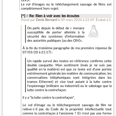
OIV]».
Le vol d'images ou le téléchargement sauvage de films est
complètement hors-sujet.
[^]
#
Re: Rien à voir avec les écoutes
Posté par
Denis Bernard
le 09 mars 2020 à 22:59
.
Évalué à
1
.
On parle depuis le début de « menace
susceptible de porter atteinte à la
sécurité des systèmes d'information
des autorités publiques [ou des OIV]».
À la fin du troisième paragraphe de ma première réponse (le
07/03/20 à 21:17) :
Un rapide survol des textes en référence confirme cette
double casquette. Mon sentiment (mais je ne suis pas
qualifié en la matière) est que ce texte est d'une portée
extrêmement générale (en matière de communication, les
conversations téléphoniques sont intégrées dans les
trames Ethernet) et vise tout autant à la lutte contre
l'espionnage (militaire ou industriel) ou le sabotage que la
lutte contre la contrefaçon.
il y a "la lutte contre la contrefaçon".
Le vol d'image ou le téléchargement sauvage de film ne
relève-t-il pas du Code de la propriété intellectuelle tout
comme la contrefaçon à l'ancienne ? Et n'est pas une forme