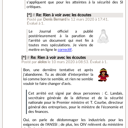
s'appliquent que pour les atteintes à la sécurité des SI
critiques.
[^]
#
Re: Rien à voir avec les écoutes
Posté par
Denis Bernard
le 12 mars 2020 à 17:41
.
Évalué à
1
.
Le Journal officiel a publié
postérieurement à la parution de
l'arrêté un document qui met fin à
toutes mes spéculations. Je viens de
mettre en ligne le
correctif
.
[^]
#
Re: Rien à voir avec les écoutes
Posté par
aiolos
le 10 mars 2020 à 08:53
.
Évalué à
1
.
Bon, une dernière tentative et après
j'abandonne. Tu as décidé d'interpréter la
loi comme bon te semble, et rien ne semble
vouloir te faire changer d'avis.
Cet arrêté est signé par deux personnes : C. Landais,
secrétaire générale de la défense et de la sécurité
nationale pour le Premier ministre et T. Courbe, directeur
général des entreprises, pour le ministre de l'économie et
des finances.
Oui, on parle de dédommager les industriels pour les
exigences de l'ANSSI ; de plus, les OIV relèvent du ministère