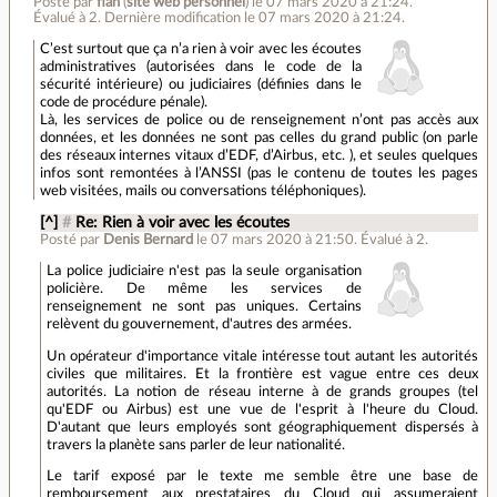
Posté par
flan
(
site web personnel
)
le 07 mars 2020 à 21:24
.
Évalué à
2
.
Dernière modification le 07 mars 2020 à 21:24.
C’est surtout que ça n’a rien à voir avec les écoutes
administratives (autorisées dans le code de la
sécurité intérieure) ou judiciaires (définies dans le
code de procédure pénale).
Là, les services de police ou de renseignement n’ont pas accès aux
données, et les données ne sont pas celles du grand public (on parle
des réseaux internes vitaux d’EDF, d’Airbus, etc. ), et seules quelques
infos sont remontées à l’ANSSI (pas le contenu de toutes les pages
web visitées, mails ou conversations téléphoniques).
[^]
#
Re: Rien à voir avec les écoutes
Posté par
Denis Bernard
le 07 mars 2020 à 21:50
.
Évalué à
2
.
La police judiciaire n'est pas la seule organisation
policière. De même les services de
renseignement ne sont pas uniques. Certains
relèvent du gouvernement, d'autres des armées.
Un opérateur d'importance vitale intéresse tout autant les autorités
civiles que militaires. Et la frontière est vague entre ces deux
autorités. La notion de réseau interne à de grands groupes (tel
qu'EDF ou Airbus) est une vue de l'esprit à l'heure du Cloud.
D'autant que leurs employés sont géographiquement dispersés à
travers la planète sans parler de leur nationalité.
Le tarif exposé par le texte me semble être une base de
remboursement aux prestataires du Cloud qui assumeraient