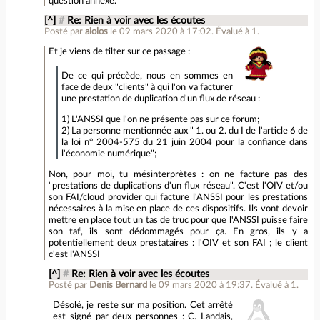
question annexe.
[^]
#
Re: Rien à voir avec les écoutes
Posté par
aiolos
le 09 mars 2020 à 17:02
.
Évalué à
1
.
Et je viens de tilter sur ce passage :
De ce qui précède, nous en sommes en
face de deux "clients" à qui l'on va facturer
une prestation de duplication d'un flux de réseau :
1) L'ANSSI que l'on ne présente pas sur ce forum;
2) La personne mentionnée aux " 1. ou 2. du I de l'article 6 de
la loi n° 2004-575 du 21 juin 2004 pour la confiance dans
l'économie numérique";
Non, pour moi, tu mésinterprètes : on ne facture pas des
"prestations de duplications d'un flux réseau". C'est l'OIV et/ou
son FAI/cloud provider qui facture l'ANSSI pour les prestations
nécessaires à la mise en place de ces dispositifs. Ils vont devoir
mettre en place tout un tas de truc pour que l'ANSSI puisse faire
son taf, ils sont dédommagés pour ça. En gros, ils y a
potentiellement deux prestataires : l'OIV et son FAI ; le client
c'est l'ANSSI
[^]
#
Re: Rien à voir avec les écoutes
Posté par
Denis Bernard
le 09 mars 2020 à 19:37
.
Évalué à
1
.
Désolé, je reste sur ma position. Cet arrêté
est signé par deux personnes : C. Landais,