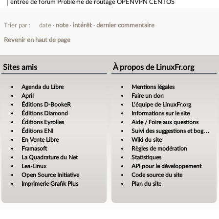
entrée de forum
Problème de routage OPENVPN CENTOS
Trier par :
date
note
intérêt
dernier commentaire
Revenir en haut de page
Sites amis
À propos de LinuxFr.org
Agenda du Libre
Mentions légales
April
Faire un don
Éditions D-BookeR
L’équipe de LinuxFr.org
Éditions Diamond
Informations sur le site
Éditions Eyrolles
Aide / Foire aux questions
Éditions ENI
Suivi des suggestions et bogues
En Vente Libre
Wiki du site
Framasoft
Règles de modération
La Quadrature du Net
Statistiques
Lea-Linux
API pour le développement
Open Source Initiative
Code source du site
Imprimerie Grafik Plus
Plan du site