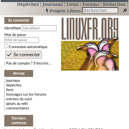
Dépêches
Journaux
Liens
Forums
Rédaction
🎙️ Projets Libres
Se connecter
Identifiant
Mot de passe
Connexion automatique
Pas de compte ? S’inscrire…
devnaz
journaux
dépêches
liens
messages sur les forums
entrées du suivi
ajouts au wiki
commentaires
Derniers
contenus