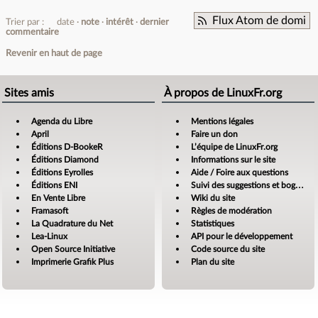
Flux Atom de domi
Trier par :
date
note
intérêt
dernier
commentaire
Revenir en haut de page
Sites amis
À propos de LinuxFr.org
Agenda du Libre
Mentions légales
April
Faire un don
Éditions D-BookeR
L’équipe de LinuxFr.org
Éditions Diamond
Informations sur le site
Éditions Eyrolles
Aide / Foire aux questions
Éditions ENI
Suivi des suggestions et bogues
En Vente Libre
Wiki du site
Framasoft
Règles de modération
La Quadrature du Net
Statistiques
Lea-Linux
API pour le développement
Open Source Initiative
Code source du site
Imprimerie Grafik Plus
Plan du site