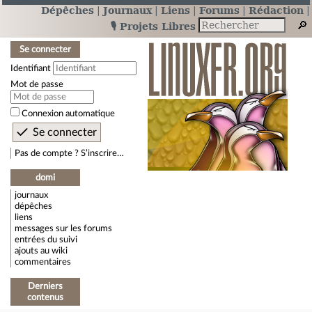
Dépêches
Journaux
Liens
Forums
Rédaction
🎙️ Projets Libres
Se connecter
Identifiant
Mot de passe
Connexion automatique
Pas de compte ? S’inscrire…
domi
journaux
dépêches
liens
messages sur les forums
entrées du suivi
ajouts au wiki
commentaires
Derniers
contenus