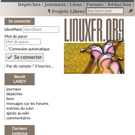
Dépêches
Journaux
Liens
Forums
Rédaction
🎙️ Projets Libres
Se connecter
Identifiant
Mot de passe
Connexion automatique
Pas de compte ? S’inscrire…
Benoit
LARDY
journaux
dépêches
liens
messages sur les forums
entrées du suivi
ajouts au wiki
commentaires
Derniers
contenus