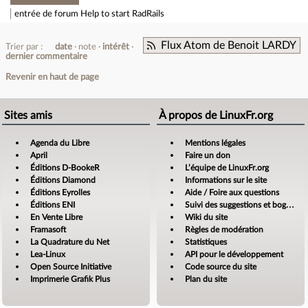
entrée de forum
Help to start RadRails
Flux Atom de Benoit LARDY
Trier par :
date
note
intérêt
dernier commentaire
Revenir en haut de page
Sites amis
À propos de LinuxFr.org
Agenda du Libre
Mentions légales
April
Faire un don
Éditions D-BookeR
L’équipe de LinuxFr.org
Éditions Diamond
Informations sur le site
Éditions Eyrolles
Aide / Foire aux questions
Éditions ENI
Suivi des suggestions et bogues
En Vente Libre
Wiki du site
Framasoft
Règles de modération
La Quadrature du Net
Statistiques
Lea-Linux
API pour le développement
Open Source Initiative
Code source du site
Imprimerie Grafik Plus
Plan du site