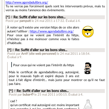
http://www.agendadulibre.org/
Tu ne verras pas forcément quels sont les intervenants prévus, mais tu
verras au moins l'annonce des évènements.
[^]
#
Re: Suffit d'aller sur les bons sites...
Posté par
pamputt
le 24 mai 2011 à 17:32
.
Évalué à
4
.
À noter qu'il existe une version https de ce site alors
autant l'utiliser :
https://www.agendadulibre.org/
Pour ceux qui ne voient pas l'intérêt du https,
n'hésitez pas à me moinsser comme vous le faites
d'habitude.
[^]
#
Re: Suffit d'aller sur les bons sites...
Posté par
ArnY
(
site web personnel
)
le 24 mai 2011 à 18:54
.
Évalué à
9
.
Pour ceux qui ne voient pas l'intérêt du https
Mais le certificat de agendadulibre.org, autosigné,
pour le mauvais fqdn et expiré depuis 3 ans est
tout à fait digne d'intérêt... mais juste pour montrer ce qu'il ne faut
pas faire.
[^]
#
Re: Suffit d'aller sur les bons sites...
Posté par
bubar🦥
le 25 mai 2011 à 00:15
.
Évalué à
4
.
cad ?
qu'un certificat mal autosigné est moins important