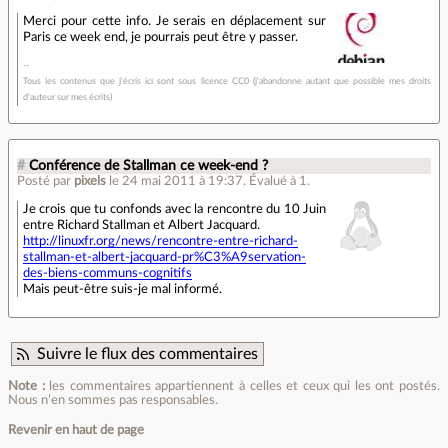
Merci pour cette info. Je serais en déplacement sur
Paris ce week end, je pourrais peut être y passer.
Tous les contenus que j'écris ici sont sous licence CC0 (j'abandonne autant que possible mes droits
d'auteur sur mes écrits)
#
Conférence de Stallman ce week-end ?
Posté par
pixels
le 24 mai 2011 à 19:37
.
Évalué à
1
.
Je crois que tu confonds avec la rencontre du 10 Juin
entre Richard Stallman et Albert Jacquard.
http://linuxfr.org/news/rencontre-entre-richard-
stallman-et-albert-jacquard-pr%C3%A9servation-
des-biens-communs-cognitifs
Mais peut-être suis-je mal informé.
Suivre le flux des commentaires
Note :
les commentaires appartiennent à celles et ceux qui les ont postés.
Nous n’en sommes pas responsables.
Revenir en haut de page