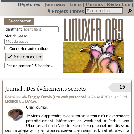
Dépêches
Journaux
Liens
Forums
Rédaction
🎙️ Projets Libres
Se connecter
Identifiant
Mot de passe
Connexion automatique
Pas de compte ? S’inscrire…
15
Journal
Des événements secrets
Posté par
🚲 Tanguy Ortolo
(
site web personnel
)
le 24 mai 2011 à 15:21
.
Licence CC By‑SA.
Cher journal,
Je viens d'apprendre avec surprise la tenue d'un événement
potentiellement intéressant ce week-end, à Paris : une
Ubuntu-party à la Villette. Rien d'exceptionnel, me diras-tu,
des install-party il y en a assez souvent, en somme. En effet, à voir la