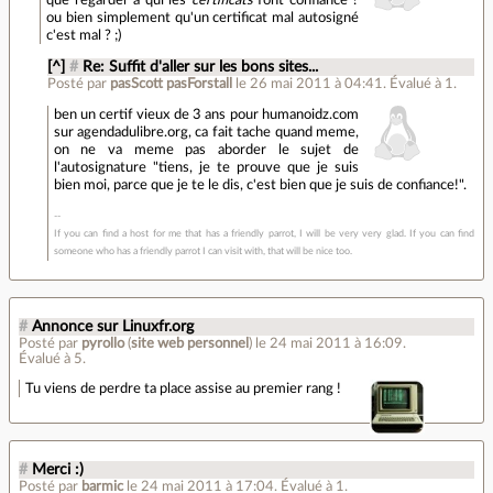
que regarder à qui les
certificats
font confiance ?
ou bien simplement qu'un certificat mal autosigné
c'est mal ? ;)
[^]
#
Re: Suffit d'aller sur les bons sites...
Posté par
pasScott pasForstall
le 26 mai 2011 à 04:41
.
Évalué à
1
.
ben un certif vieux de 3 ans pour humanoidz.com
sur agendadulibre.org, ca fait tache quand meme,
on ne va meme pas aborder le sujet de
l'autosignature "tiens, je te prouve que je suis
bien moi, parce que je te le dis, c'est bien que je suis de confiance!".
If you can find a host for me that has a friendly parrot, I will be very very glad. If you can find
someone who has a friendly parrot I can visit with, that will be nice too.
#
Annonce sur Linuxfr.org
Posté par
pyrollo
(
site web personnel
)
le 24 mai 2011 à 16:09
.
Évalué à
5
.
Tu viens de perdre ta place assise au premier rang !
#
Merci :)
Posté par
barmic
le 24 mai 2011 à 17:04
.
Évalué à
1
.