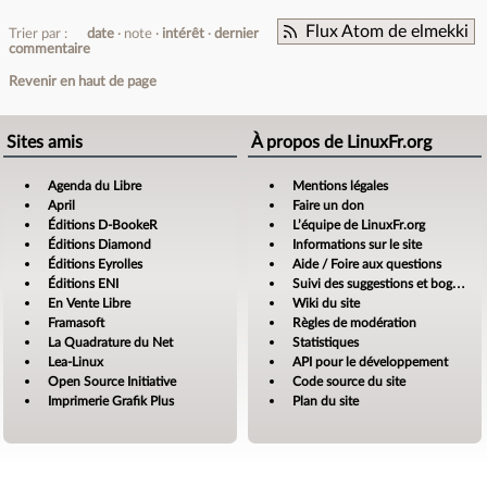
Flux Atom de elmekki
Trier par :
date
note
intérêt
dernier
commentaire
Revenir en haut de page
Sites amis
À propos de LinuxFr.org
Agenda du Libre
Mentions légales
April
Faire un don
Éditions D-BookeR
L’équipe de LinuxFr.org
Éditions Diamond
Informations sur le site
Éditions Eyrolles
Aide / Foire aux questions
Éditions ENI
Suivi des suggestions et bogues
En Vente Libre
Wiki du site
Framasoft
Règles de modération
La Quadrature du Net
Statistiques
Lea-Linux
API pour le développement
Open Source Initiative
Code source du site
Imprimerie Grafik Plus
Plan du site