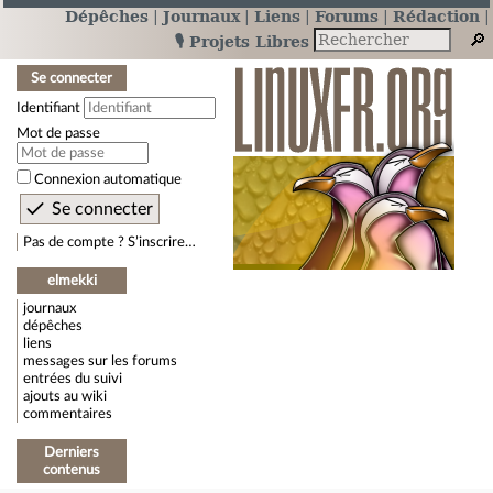
Dépêches
Journaux
Liens
Forums
Rédaction
🎙️ Projets Libres
Se connecter
Identifiant
Mot de passe
Connexion automatique
Pas de compte ? S’inscrire…
elmekki
journaux
dépêches
liens
messages sur les forums
entrées du suivi
ajouts au wiki
commentaires
Derniers
contenus