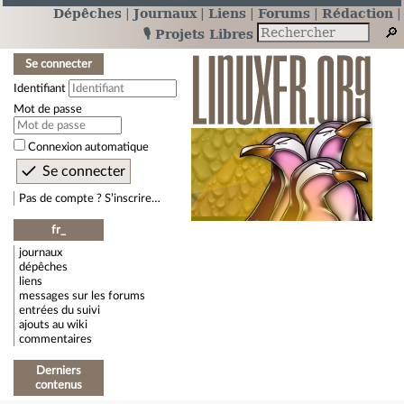
Dépêches
Journaux
Liens
Forums
Rédaction
🎙️ Projets Libres
Se connecter
Identifiant
Mot de passe
Connexion automatique
Pas de compte ? S’inscrire…
fr_
journaux
dépêches
liens
messages sur les forums
entrées du suivi
ajouts au wiki
commentaires
Derniers
contenus