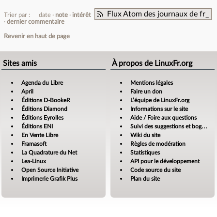
Flux Atom des journaux de fr_
Trier par :
date
note
intérêt
dernier commentaire
Revenir en haut de page
Sites amis
À propos de LinuxFr.org
Agenda du Libre
Mentions légales
April
Faire un don
Éditions D-BookeR
L’équipe de LinuxFr.org
Éditions Diamond
Informations sur le site
Éditions Eyrolles
Aide / Foire aux questions
Éditions ENI
Suivi des suggestions et bogues
En Vente Libre
Wiki du site
Framasoft
Règles de modération
La Quadrature du Net
Statistiques
Lea-Linux
API pour le développement
Open Source Initiative
Code source du site
Imprimerie Grafik Plus
Plan du site