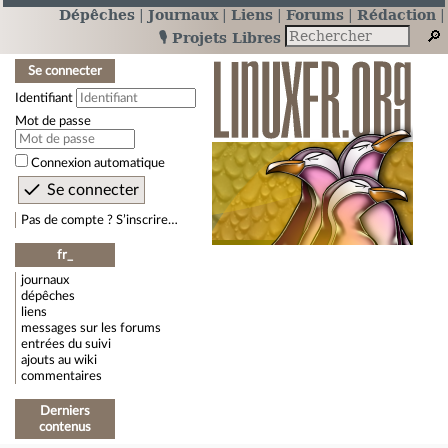
Dépêches
Journaux
Liens
Forums
Rédaction
🎙️ Projets Libres
Se connecter
Identifiant
Mot de passe
Connexion automatique
Pas de compte ? S’inscrire…
fr_
journaux
dépêches
liens
messages sur les forums
entrées du suivi
ajouts au wiki
commentaires
Derniers
contenus