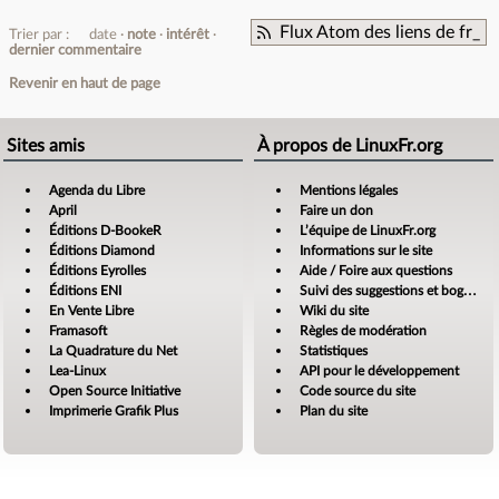
Flux Atom des liens de fr_
Trier par :
date
note
intérêt
dernier commentaire
Revenir en haut de page
Sites amis
À propos de LinuxFr.org
Agenda du Libre
Mentions légales
April
Faire un don
Éditions D-BookeR
L’équipe de LinuxFr.org
Éditions Diamond
Informations sur le site
Éditions Eyrolles
Aide / Foire aux questions
Éditions ENI
Suivi des suggestions et bogues
En Vente Libre
Wiki du site
Framasoft
Règles de modération
La Quadrature du Net
Statistiques
Lea-Linux
API pour le développement
Open Source Initiative
Code source du site
Imprimerie Grafik Plus
Plan du site