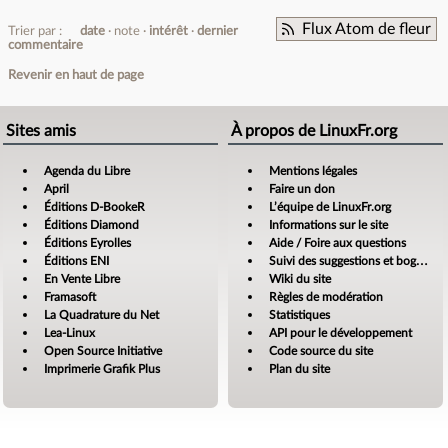
Flux Atom de fleur
Trier par :
date
note
intérêt
dernier
commentaire
Revenir en haut de page
Sites amis
À propos de LinuxFr.org
Agenda du Libre
Mentions légales
April
Faire un don
Éditions D-BookeR
L’équipe de LinuxFr.org
Éditions Diamond
Informations sur le site
Éditions Eyrolles
Aide / Foire aux questions
Éditions ENI
Suivi des suggestions et bogues
En Vente Libre
Wiki du site
Framasoft
Règles de modération
La Quadrature du Net
Statistiques
Lea-Linux
API pour le développement
Open Source Initiative
Code source du site
Imprimerie Grafik Plus
Plan du site