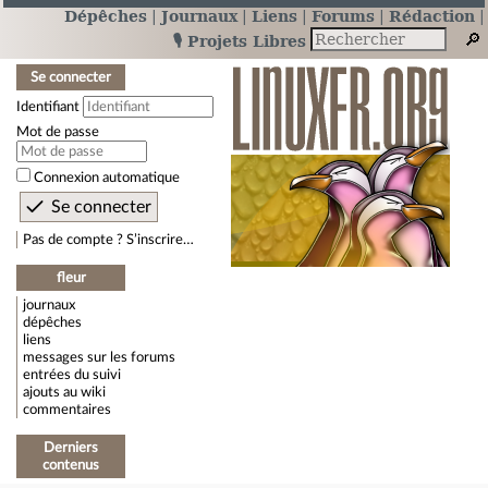
Dépêches
Journaux
Liens
Forums
Rédaction
🎙️ Projets Libres
Se connecter
Identifiant
Mot de passe
Connexion automatique
Pas de compte ? S’inscrire…
fleur
journaux
dépêches
liens
messages sur les forums
entrées du suivi
ajouts au wiki
commentaires
Derniers
contenus