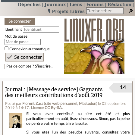
Dépêches
Journaux
Liens
Forums
Rédaction
🎙️ Projets Libres
Se connecter
Identifiant
Mot de passe
Connexion automatique
Pas de compte ? S’inscrire…
14
Journal
[Message de service] Gagnants
des meilleurs contributions d’août 2019
Posté par
Florent Zara
(
site web personnel
,
Mastodon
)
le 02 septembre
2019 à 14:17
.
Licence CC By‑SA.
Si vous avez contribué au site cet été et plus
particulièrement en août, lisez ci‐dessous. Sinon, pas la peine
de perdre votre temps à lire la suite.
Si vous êtes l’un des pseudos suivants, consultez votre