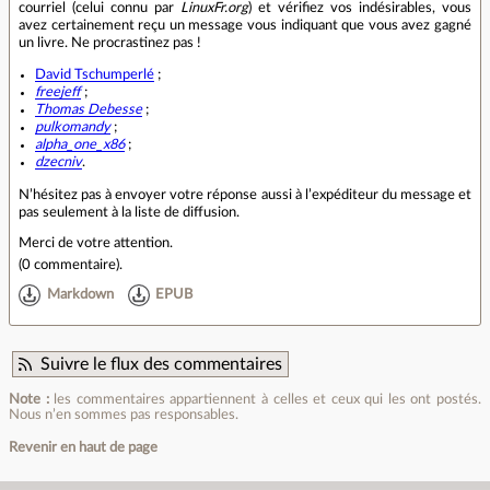
courriel (celui connu par
LinuxFr.org
) et vérifiez vos indésirables, vous
avez certainement reçu un message vous indiquant que vous avez gagné
un livre. Ne procrastinez pas !
David Tschumperlé
;
freejeff
;
Thomas Debesse
;
pulkomandy
;
alpha_one_x86
;
dzecniv
.
N’hésitez pas à envoyer votre réponse aussi à l’expéditeur du message et
pas seulement à la liste de diffusion.
Merci de votre attention.
(
0 commentaire
).
Markdown
EPUB
Suivre le flux des commentaires
Note :
les commentaires appartiennent à celles et ceux qui les ont postés.
Nous n’en sommes pas responsables.
Revenir en haut de page