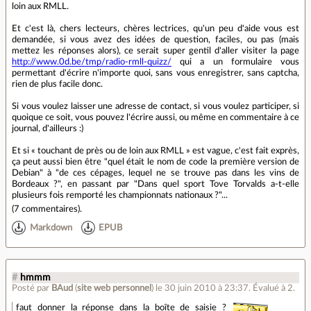
loin aux RMLL.
Et c'est là, chers lecteurs, chères lectrices, qu'un peu d'aide vous est
demandée, si vous avez des idées de question, faciles, ou pas (mais
mettez les réponses alors), ce serait super gentil d'aller visiter la page
http://www.0d.be/tmp/radio-rmll-quizz/
qui a un formulaire vous
permettant d'écrire n'importe quoi, sans vous enregistrer, sans captcha,
rien de plus facile donc.
Si vous voulez laisser une adresse de contact, si vous voulez participer, si
quoique ce soit, vous pouvez l'écrire aussi, ou même en commentaire à ce
journal, d'ailleurs :)
Et si « touchant de près ou de loin aux RMLL » est vague, c'est fait exprès,
ça peut aussi bien être "quel était le nom de code la première version de
Debian" à "de ces cépages, lequel ne se trouve pas dans les vins de
Bordeaux ?", en passant par "Dans quel sport Tove Torvalds a-t-elle
plusieurs fois remporté les championnats nationaux ?"...
(
7 commentaires
).
Markdown
EPUB
#
hmmm
Posté par
BAud
(
site web personnel
)
le 30 juin 2010 à 23:37
.
Évalué à
2
.
faut donner la réponse dans la boîte de saisie ?