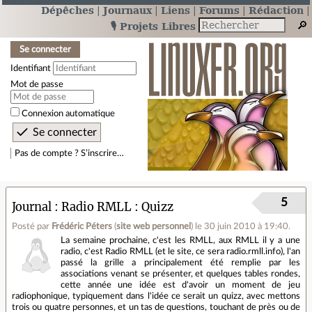
Dépêches
Journaux
Liens
Forums
Rédaction
🎙️ Projets Libres
Se connecter
Identifiant
Mot de passe
Connexion automatique
Pas de compte ? S’inscrire…
5
Journal
Radio RMLL : Quizz
Posté par
Frédéric Péters
(
site web personnel
)
le 30 juin 2010 à 19:40
.
La semaine prochaine, c'est les RMLL, aux RMLL il y a une
radio, c'est Radio RMLL (et le site, ce sera radio.rmll.info), l'an
passé la grille a principalement été remplie par les
associations venant se présenter, et quelques tables rondes,
cette année une idée est d'avoir un moment de jeu
radiophonique, typiquement dans l'idée ce serait un quizz, avec mettons
trois ou quatre personnes, et un tas de questions, touchant de près ou de