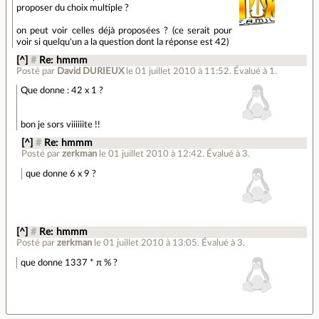
proposer du choix multiple ?
on peut voir celles déjà proposées ? (ce serait pour
voir si quelqu'un a la question dont la réponse est 42)
[^]
#
Re: hmmm
Posté par
David DURIEUX
le 01 juillet 2010 à 11:52
.
Évalué à
1
.
Que donne : 42 x 1 ?
bon je sors viiiiiite !!
[^]
#
Re: hmmm
Posté par
zerkman
le 01 juillet 2010 à 12:42
.
Évalué à
3
.
que donne 6 x 9 ?
[^]
#
Re: hmmm
Posté par
zerkman
le 01 juillet 2010 à 13:05
.
Évalué à
3
.
que donne 1337 * π % ?