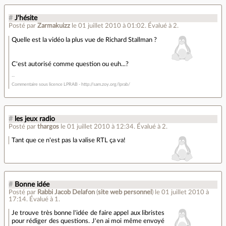
#
J'hésite
Posté par
Zarmakuizz
le 01 juillet 2010 à 01:02
.
Évalué à
2
.
Quelle est la vidéo la plus vue de Richard Stallman ?
C'est autorisé comme question ou euh...?
Commentaire sous licence LPRAB - http://sam.zoy.org/lprab/
#
les jeux radio
Posté par
thargos
le 01 juillet 2010 à 12:34
.
Évalué à
2
.
Tant que ce n'est pas la valise RTL ça va!
#
Bonne idée
Posté par
Rabbi Jacob Delafon
(
site web personnel
)
le 01 juillet 2010 à
17:14
.
Évalué à
1
.
Je trouve très bonne l'idée de faire appel aux libristes
pour rédiger des questions. J'en ai moi même envoyé