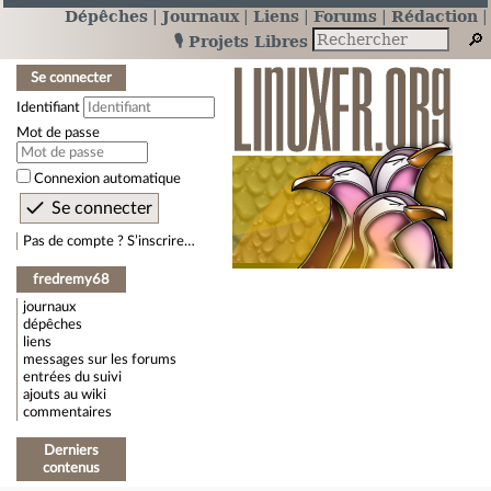
Dépêches
Journaux
Liens
Forums
Rédaction
🎙️ Projets Libres
Se connecter
Identifiant
Mot de passe
Connexion automatique
Pas de compte ? S’inscrire…
fredremy68
journaux
dépêches
liens
messages sur les forums
entrées du suivi
ajouts au wiki
commentaires
Derniers
contenus