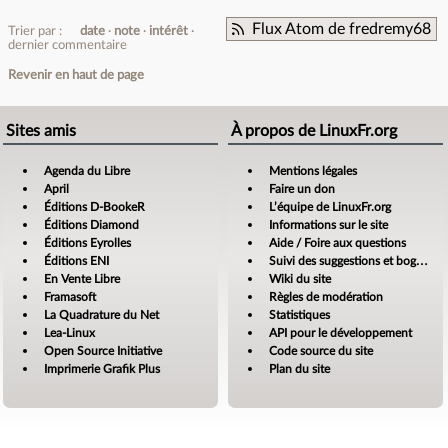
Flux Atom de fredremy68
Trier par :
date
note
intérêt
dernier commentaire
Revenir en haut de page
Sites amis
À propos de LinuxFr.org
Agenda du Libre
Mentions légales
April
Faire un don
Éditions D-BookeR
L’équipe de LinuxFr.org
Éditions Diamond
Informations sur le site
Éditions Eyrolles
Aide / Foire aux questions
Éditions ENI
Suivi des suggestions et bogues
En Vente Libre
Wiki du site
Framasoft
Règles de modération
La Quadrature du Net
Statistiques
Lea-Linux
API pour le développement
Open Source Initiative
Code source du site
Imprimerie Grafik Plus
Plan du site