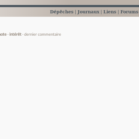
Dépêches
Journaux
Liens
Forums
note
intérêt
dernier commentaire
e