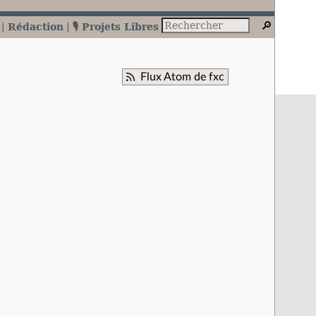
Rédaction
🎙️ Projets Libres
Flux Atom de fxc