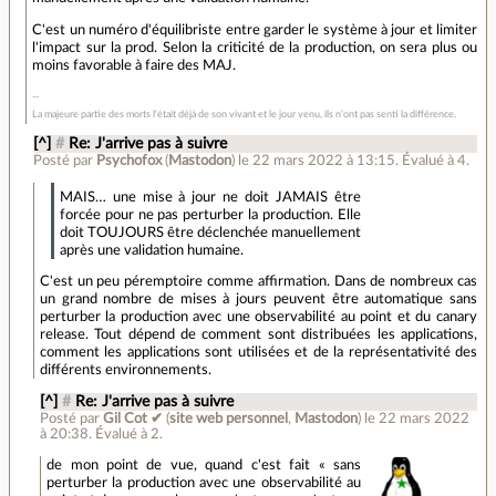
C'est un numéro d'équilibriste entre garder le système à jour et limiter
l'impact sur la prod. Selon la criticité de la production, on sera plus ou
moins favorable à faire des MAJ.
La majeure partie des morts l'était déjà de son vivant et le jour venu, ils n'ont pas senti la différence.
[^]
#
Re: J'arrive pas à suivre
Posté par
Psychofox
(
Mastodon
)
le 22 mars 2022 à 13:15
.
Évalué à
4
.
MAIS… une mise à jour ne doit JAMAIS être
forcée pour ne pas perturber la production. Elle
doit TOUJOURS être déclenchée manuellement
après une validation humaine.
C'est un peu péremptoire comme affirmation. Dans de nombreux cas
un grand nombre de mises à jours peuvent être automatique sans
perturber la production avec une observabilité au point et du canary
release. Tout dépend de comment sont distribuées les applications,
comment les applications sont utilisées et de la représentativité des
différents environnements.
[^]
#
Re: J'arrive pas à suivre
Posté par
Gil Cot ✔
(
site web personnel
,
Mastodon
)
le 22 mars 2022
à 20:38
.
Évalué à
2
.
de mon point de vue, quand c'est fait « sans
perturber la production avec une observabilité au