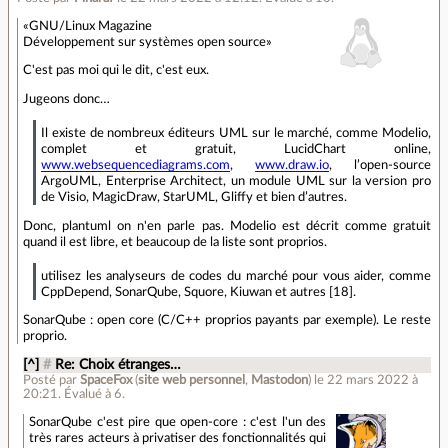
«GNU/Linux Magazine
Développement sur systèmes open source»
C'est pas moi qui le dit, c'est eux.
Jugeons donc…
Il existe de nombreux éditeurs UML sur le marché, comme Modelio,
complet et gratuit, LucidChart online,
www.websequencediagrams.com
,
www.draw.io
, l’open-source
ArgoUML, Enterprise Architect, un module UML sur la version pro
de Visio, MagicDraw, StarUML, Gliffy et bien d’autres.
Donc, plantuml on n'en parle pas. Modelio est décrit comme gratuit
quand il est libre, et beaucoup de la liste sont proprios.
utilisez les analyseurs de codes du marché pour vous aider, comme
CppDepend, SonarQube, Squore, Kiuwan et autres [18].
SonarQube : open core (C/C++ proprios payants par exemple). Le reste
proprio.
[^]
#
Re: Choix étranges…
Posté par
SpaceFox
(
site web personnel
,
Mastodon
)
le 22 mars 2022 à
20:21
.
Évalué à
6
.
SonarQube c'est pire que open-core : c'est l'un des
très rares acteurs à privatiser des fonctionnalités qui