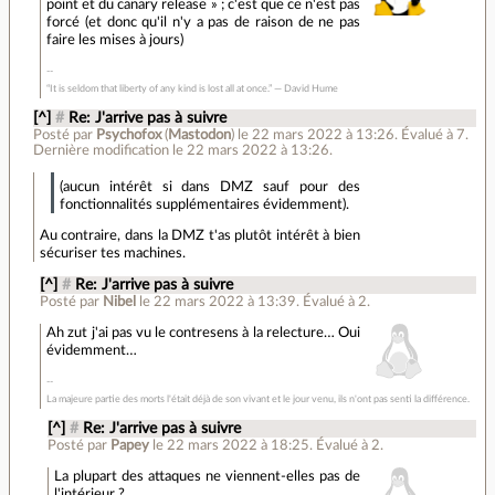
point et du canary release » ; c'est que ce n'est pas
forcé (et donc qu'il n'y a pas de raison de ne pas
faire les mises à jours)
“It is seldom that liberty of any kind is lost all at once.” ― David Hume
[^]
#
Re: J'arrive pas à suivre
Posté par
Psychofox
(
Mastodon
)
le 22 mars 2022 à 13:26
.
Évalué à
7
.
Dernière modification le 22 mars 2022 à 13:26.
(aucun intérêt si dans DMZ sauf pour des
fonctionnalités supplémentaires évidemment).
Au contraire, dans la DMZ t'as plutôt intérêt à bien
sécuriser tes machines.
[^]
#
Re: J'arrive pas à suivre
Posté par
Nibel
le 22 mars 2022 à 13:39
.
Évalué à
2
.
Ah zut j'ai pas vu le contresens à la relecture… Oui
évidemment…
La majeure partie des morts l'était déjà de son vivant et le jour venu, ils n'ont pas senti la différence.
[^]
#
Re: J'arrive pas à suivre
Posté par
Papey
le 22 mars 2022 à 18:25
.
Évalué à
2
.
La plupart des attaques ne viennent-elles pas de
l'intérieur ?