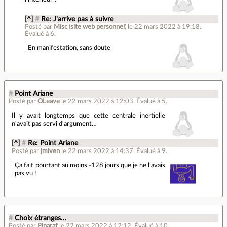
[^]
#
Re: J'arrive pas à suivre
Posté par
Misc
(
site web personnel
)
le 22 mars 2022 à 19:18
.
Évalué à
6
.
En manifestation, sans doute
#
Point Ariane
Posté par
OLeave
le 22 mars 2022 à 12:03
.
Évalué à
5
.
Il y avait longtemps que cette centrale inertielle
n'avait pas servi d'argument…
[^]
#
Re: Point Ariane
Posté par
jmiven
le 22 mars 2022 à 14:37
.
Évalué à
9
.
Ça fait pourtant au moins -128 jours que je ne l'avais
pas vu !
#
Choix étranges…
Posté par
Pinaraf
le 22 mars 2022 à 12:12
.
Évalué à
10
.