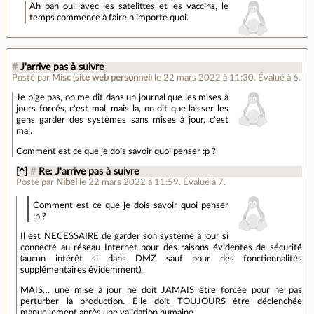
Ah bah oui, avec les satelittes et les vaccins, le
temps commence à faire n'importe quoi.
#
J'arrive pas à suivre
Posté par
Misc
(
site web personnel
)
le 22 mars 2022 à 11:30
.
Évalué à
6
.
Je pige pas, on me dit dans un journal que les mises à
jours forcés, c'est mal, mais la, on dit que laisser les
gens garder des systèmes sans mises à jour, c'est
mal.
Comment est ce que je dois savoir quoi penser :p ?
[^]
#
Re: J'arrive pas à suivre
Posté par
Nibel
le 22 mars 2022 à 11:59
.
Évalué à
7
.
Comment est ce que je dois savoir quoi penser
:p ?
Il est NECESSAIRE de garder son système à jour si
connecté au réseau Internet pour des raisons évidentes de sécurité
(aucun intérêt si dans DMZ sauf pour des fonctionnalités
supplémentaires évidemment).
MAIS… une mise à jour ne doit JAMAIS être forcée pour ne pas
perturber la production. Elle doit TOUJOURS être déclenchée
manuellement après une validation humaine.