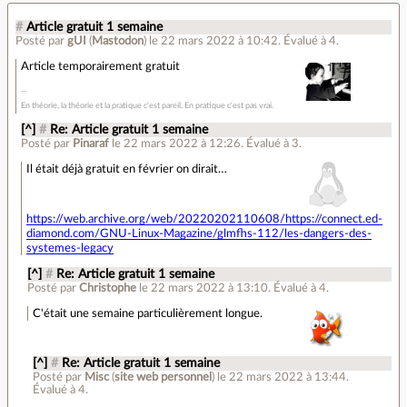
#
Article gratuit 1 semaine
Posté par
gUI
(
Mastodon
)
le 22 mars 2022 à 10:42
.
Évalué à
4
.
Article temporairement gratuit
En théorie, la théorie et la pratique c'est pareil. En pratique c'est pas vrai.
[^]
#
Re: Article gratuit 1 semaine
Posté par
Pinaraf
le 22 mars 2022 à 12:26
.
Évalué à
3
.
Il était déjà gratuit en février on dirait…
https://web.archive.org/web/20220202110608/https://connect.ed-
diamond.com/GNU-Linux-Magazine/glmfhs-112/les-dangers-des-
systemes-legacy
[^]
#
Re: Article gratuit 1 semaine
Posté par
Christophe
le 22 mars 2022 à 13:10
.
Évalué à
4
.
C'était une semaine particulièrement longue.
[^]
#
Re: Article gratuit 1 semaine
Posté par
Misc
(
site web personnel
)
le 22 mars 2022 à 13:44
.
Évalué à
4
.