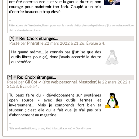
ont été open-source – et vue la gueule du truc, bon
courage pour maintenir ton fork. Couplé à un prix
d'entrée beaucoup trop élevé.
Littératures de l’imaginaire, libres, pour tout le monde : https://renardspatial.com/ | La connaissance libre
: https://zestedesavoir.com
[^]
#
Re: Choix étranges…
Posté par
Pinaraf
le 22 mars 2022 à 21:26
.
Évalué à
4
.
Ha quand même… je connais pas (j'utilise que des
outils libres pour ça), donc j'avais accordé le doute
du bénéfice…
[^]
#
Re: Choix étranges…
Posté par
Gil Cot ✔
(
site web personnel
,
Mastodon
)
le 22 mars 2022 à
21:53
.
Évalué à
4
.
Tu peux faire du « développement sur systèmes
open source » avec des outils fermés, et
inversement… Mais je comprends fort bien ta
stupeur ; c'est elle qui a fait que je n'ai pas pris
d'abonnement au magazine.
“It is seldom that liberty of any kind is lost all at once.” ― David Hume