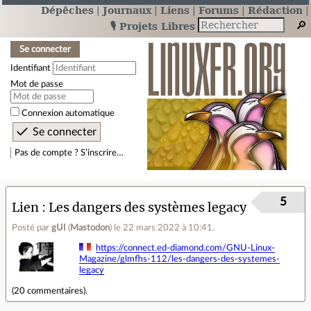
Dépêches
Journaux
Liens
Forums
Rédaction
🎙️ Projets Libres
Se connecter
Identifiant
Mot de passe
Connexion automatique
Pas de compte ? S’inscrire…
5
Lien
Les dangers des systèmes legacy
Posté par
gUI
(
Mastodon
)
le 22 mars 2022 à 10:41
.
https://connect.ed-diamond.com/GNU-Linux-
Magazine/glmfhs-112/les-dangers-des-systemes-
legacy
(
20 commentaires
).