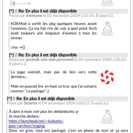
[]- - - - - ->
[^]
#
Re: En plus il est déjà disponible
Posté par
Anonyme
le 03 novembre 2009 à 23:14
.
Évalué à
3
.
KDEMod a sortit les pkg quelques heures avant
l'annonce. Ça ma fait rire de voir à quel point Arch
avait toujours une longueur d'avance à tous les
niveau
/me →[]
[^]
#
Re: En plus il est déjà disponible
Posté par
gnumdk
(
site web personnel
)
le 04 novembre 2009 à 00:23
.
Évalué à
2
.
La page existait, mais pas de lien vers cette
dernière...
Mais on pouvait lire en haut un truc que j'ai compris
comme: "ca package" ;)
[^]
#
Re: En plus il est déjà disponible
Posté par
Smarter
le 04 novembre 2009 à 00:12
.
Évalué à
2
.
À dans 6 mois voir plus les debianbuntu :p
Je marche dedans:
https://launchpad.net/~kubuntu-
ppa/+archive/staging
Donc en gros, tout est packagé, c'est en phase de test et ça sera