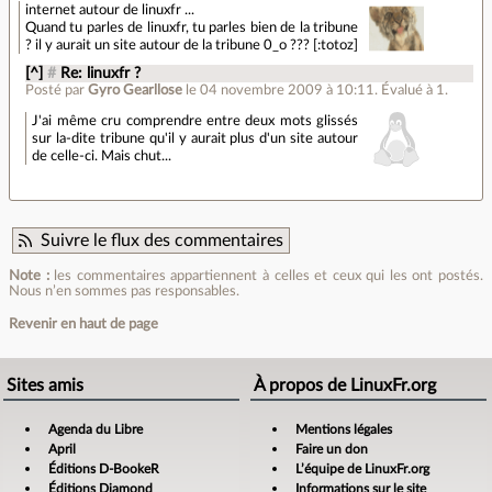
internet autour de linuxfr ...
Quand tu parles de linuxfr, tu parles bien de la tribune
? il y aurait un site autour de la tribune 0_o ??? [:totoz]
[^]
#
Re: linuxfr ?
Posté par
Gyro Gearllose
le 04 novembre 2009 à 10:11
.
Évalué à
1
.
J'ai même cru comprendre entre deux mots glissés
sur la-dite tribune qu'il y aurait plus d'un site autour
de celle-ci. Mais chut...
Suivre le flux des commentaires
Note :
les commentaires appartiennent à celles et ceux qui les ont postés.
Nous n’en sommes pas responsables.
Revenir en haut de page
Sites amis
À propos de LinuxFr.org
Agenda du Libre
Mentions légales
April
Faire un don
Éditions D-BookeR
L’équipe de LinuxFr.org
Éditions Diamond
Informations sur le site