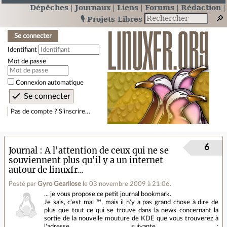
Dépêches
Journaux
Liens
Forums
Rédaction
🎙️ Projets Libres
Se connecter
Identifiant
Mot de passe
Connexion automatique
Pas de compte ? S’inscrire…
6
Journal
A l'attention de ceux qui ne se
souviennent plus qu'il y a un internet
autour de linuxfr...
Posté par
Gyro Gearllose
le 03 novembre 2009 à 21:06
.
... je vous propose ce petit journal bookmark.
Je sais, c'est mal ™, mais il n'y a pas grand chose à dire de
plus que tout ce qui se trouve dans la news concernant la
sortie de la nouvelle mouture de KDE que vous trouverez à
l'adresse suivante :