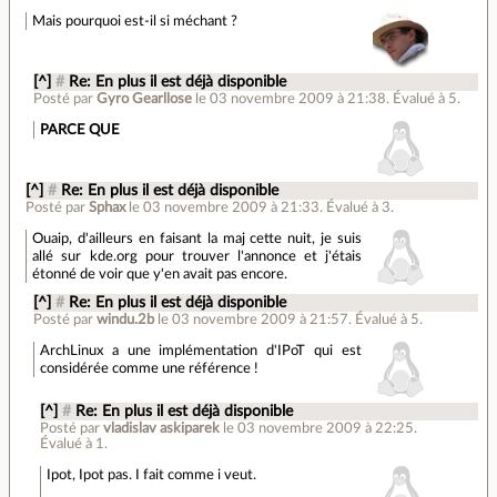
Mais pourquoi est-il si méchant ?
[^]
#
Re: En plus il est déjà disponible
Posté par
Gyro Gearllose
le 03 novembre 2009 à 21:38
.
Évalué à
5
.
PARCE QUE
[^]
#
Re: En plus il est déjà disponible
Posté par
Sphax
le 03 novembre 2009 à 21:33
.
Évalué à
3
.
Ouaip, d'ailleurs en faisant la maj cette nuit, je suis
allé sur kde.org pour trouver l'annonce et j'étais
étonné de voir que y'en avait pas encore.
[^]
#
Re: En plus il est déjà disponible
Posté par
windu.2b
le 03 novembre 2009 à 21:57
.
Évalué à
5
.
ArchLinux a une implémentation d'IPoT qui est
considérée comme une référence !
[^]
#
Re: En plus il est déjà disponible
Posté par
vladislav askiparek
le 03 novembre 2009 à 22:25
.
Évalué à
1
.
Ipot, Ipot pas. I fait comme i veut.