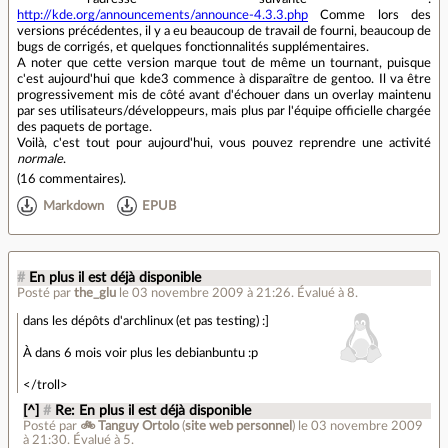
http://kde.org/announcements/announce-4.3.3.php
Comme lors des
versions précédentes, il y a eu beaucoup de travail de fourni, beaucoup de
bugs de corrigés, et quelques fonctionnalités supplémentaires.
A noter que cette version marque tout de même un tournant, puisque
c'est aujourd'hui que kde3 commence à disparaître de gentoo. Il va être
progressivement mis de côté avant d'échouer dans un overlay maintenu
par ses utilisateurs/développeurs, mais plus par l'équipe officielle chargée
des paquets de portage.
Voilà, c'est tout pour aujourd'hui, vous pouvez reprendre une activité
normale
.
(
16 commentaires
).
Markdown
EPUB
#
En plus il est déjà disponible
Posté par
the_glu
le 03 novembre 2009 à 21:26
.
Évalué à
8
.
dans les dépôts d'archlinux (et pas testing) :]
À dans 6 mois voir plus les debianbuntu :p
</troll>
[^]
#
Re: En plus il est déjà disponible
Posté par
🚲 Tanguy Ortolo
(
site web personnel
)
le 03 novembre 2009
à 21:30
.
Évalué à
5
.