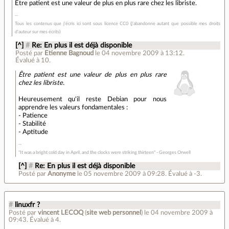
Être patient est une valeur de plus en plus rare chez les libriste.
Tous les contenus que j'écris ici sont sous licence CC0 (j'abandonne autant que possible mes droits
d'auteur sur mes écrits)
[^]
#
Re: En plus il est déjà disponible
Posté par
Etienne Bagnoud
le 04 novembre 2009 à 13:12
.
Évalué à
10
.
Être patient est une valeur de plus en plus rare
chez les libriste.
Heureusement qu'il reste Debian pour nous
apprendre les valeurs fondamentales :
- Patience
- Stabilité
- Aptitude
"It was a bright cold day in April, and the clocks were striking thirteen" - Georges Orwell
[^]
#
Re: En plus il est déjà disponible
Posté par
Anonyme
le 05 novembre 2009 à 09:28
.
Évalué à
-3
.
#
linuxfr ?
Posté par
vincent LECOQ
(
site web personnel
)
le 04 novembre 2009 à
09:43
.
Évalué à
4
.