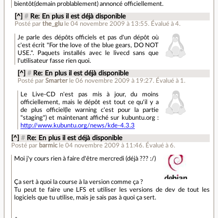
bientôt(demain problablement) annoncé officiellement.
[^]
#
Re: En plus il est déjà disponible
Posté par
the_glu
le 04 novembre 2009 à 13:55
.
Évalué à
4
.
Je parle des dépôts officiels et pas d'un dépôt où
c'est écrit "For the love of the blue gears, DO NOT
USE.". Paquets installés avec le livecd sans que
l'utilisateur fasse rien quoi.
[^]
#
Re: En plus il est déjà disponible
Posté par
Smarter
le 06 novembre 2009 à 19:27
.
Évalué à
1
.
Le Live-CD n'est pas mis à jour, du moins
officiellement, mais le dépôt est tout ce qu'il y a
de plus officiel(le warning c'est pour la partie
"staging") et maintenant affiché sur kubuntu.org :
http://www.kubuntu.org/news/kde-4.3.3
[^]
#
Re: En plus il est déjà disponible
Posté par
barmic
le 04 novembre 2009 à 11:46
.
Évalué à
6
.
Moi j'y cours rien à faire d'être mercredi (déjà ??? :/)
Ça sert à quoi la course à la version comme ça ?
Tu peut te faire une LFS et utiliser les versions de dev de tout les
logiciels que tu utilise, mais je sais pas à quoi ça sert.