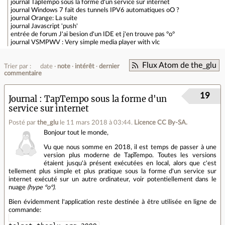
journal
TapTempo sous la forme d'un service sur internet
journal
Windows 7 fait des tunnels IPV6 automatiques oO ?
journal
Orange: La suite
journal
Javascript 'push'
entrée de forum
J'ai besion d'un IDE et j'en trouve pas °o°
journal
VSMPWV : Very simple media player with vlc
Flux Atom de the_glu
Trier par :
date
note
intérêt
dernier
commentaire
19
Journal
TapTempo sous la forme d'un
service sur internet
Posté par
the_glu
le 11 mars 2018 à 03:44
.
Licence CC By‑SA.
Bonjour tout le monde,
Vu que nous somme en 2018, il est temps de passer à une
version plus moderne de TapTempo. Toutes les versions
étaient jusqu'à présent exécutées en local, alors que c'est
tellement plus simple et plus pratique sous la forme d'un service sur
internet exécuté sur un autre ordinateur, voir potentiellement dans le
nuage
(hype °o°)
.
Bien évidemment l'application reste destinée à être utilisée en ligne de
commande: