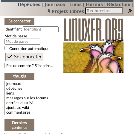
Dépêches
Journaux
Liens
Forums
Rédaction
🎙️ Projets Libres
Se connecter
Identifiant
Mot de passe
Connexion automatique
Pas de compte ? S’inscrire…
the_glu
journaux
dépêches
liens
messages sur les forums
entrées du suivi
ajouts au wiki
commentaires
Derniers
contenus