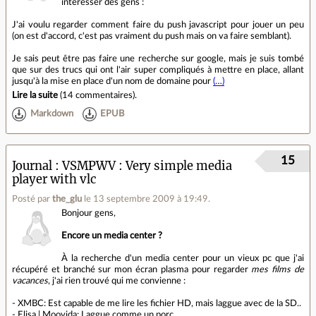
intéresser des gens :
J'ai voulu regarder comment faire du push javascript pour jouer un peu
(on est d'accord, c'est pas vraiment du push mais on va faire semblant).
Je sais peut être pas faire une recherche sur google, mais je suis tombé
que sur des trucs qui ont l'air super compliqués à mettre en place, allant
jusqu'à la mise en place d'un nom de domaine pour
(…)
Lire la suite
(
14 commentaires
).
Markdown
EPUB
15
Journal
VSMPWV : Very simple media
player with vlc
Posté par
the_glu
le 13 septembre 2009 à 19:49
.
Bonjour gens,
Encore un media center ?
À la recherche d'un media center pour un vieux pc que j'ai
récupéré et branché sur mon écran plasma pour regarder
mes films de
vacances
, j'ai rien trouvé qui me convienne :
- XMBC: Est capable de me lire les fichier HD, mais laggue avec de la SD..
- Elisa | Moovida: Laggue comme un porc