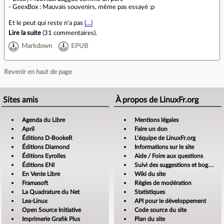
- GeexBox : Mauvais souvenirs, même pas essayé :p
Et le peut qui reste n'a pas
(…)
Lire la suite
(
31 commentaires
).
Markdown
EPUB
Revenir en haut de page
Sites amis
À propos de LinuxFr.org
Agenda du Libre
Mentions légales
April
Faire un don
Éditions D-BookeR
L’équipe de LinuxFr.org
Éditions Diamond
Informations sur le site
Éditions Eyrolles
Aide / Foire aux questions
Éditions ENI
Suivi des suggestions et bogues
En Vente Libre
Wiki du site
Framasoft
Règles de modération
La Quadrature du Net
Statistiques
Lea-Linux
API pour le développement
Open Source Initiative
Code source du site
Imprimerie Grafik Plus
Plan du site