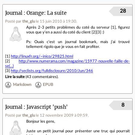
28
Journal
Orange: La suite
Posté par
the_glu
le 15 juin 2010 à 19:30
.
Après 2-3 petits problèmes du coté du serveur [1], figurez
vous que y'en a aussi du coté du client [2][3] :)
Ps: Ouais c'est un journal bookmark, mais j'ai trouvé
tellement rigolo que je vous en fait profiter.
[1]
http://linuxfr.org/~inico/29825.html
[2]
http://www.numerama.com/magazine/15977-nouvelle-faille-de-
se(...)
[3]
http://seclists.org/fulldisclosure/2010/Jun/346
Lire la suite
(
43 commentaires
).
Markdown
EPUB
8
Journal
Javascript 'push'
Posté par
the_glu
le 12 novembre 2009 à 09:59
.
Bonjour les gens,
Juste un petit journal pour présenter une truc qui pourrait