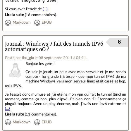
telnet theglu.org 2999
Si vous avez l'envie de
(…)
Lire la suite
(
16 commentaires
).
Markdown
EPUB
8
Journal
Windows 7 fait des tunnels IPV6
automatiques oO ?
Posté par
the_glu
le 08 septembre 2011 à 01:11
.
Bonjour les gens !
Ce soir je jouais un peut avec mon serveur et je me rendis
compte - ho grande tristesse - que mon tunnel IPV6 de ma
machine Windows vers mon serveur linux était cassé et hop,
aplu IPV6.
Je fessait donc mumuse et j'ai éteins mon vpn qui fait le tunnel (tinc) un
moment, comme ça hop, plus d'ipv6. Et bien non :D Étonnamment ça
pingait toujours. Avec un ping énorme, mais j'avais une ipv6 externe et
(…)
Lire la suite
(
11 commentaires
).
Markdown
EPUB