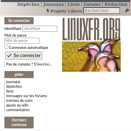
Dépêches
Journaux
Liens
Forums
Rédaction
🎙️ Projets Libres
Se connecter
Identifiant
Mot de passe
Connexion automatique
Pas de compte ? S’inscrire…
glaby
journaux
dépêches
liens
messages sur les forums
entrées du suivi
ajouts au wiki
commentaires
Derniers
contenus