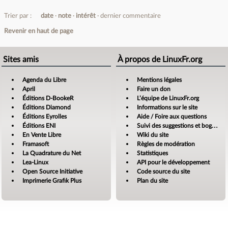
Trier par :
date
note
intérêt
dernier commentaire
Revenir en haut de page
Sites amis
À propos de LinuxFr.org
Agenda du Libre
Mentions légales
April
Faire un don
Éditions D-BookeR
L’équipe de LinuxFr.org
Éditions Diamond
Informations sur le site
Éditions Eyrolles
Aide / Foire aux questions
Éditions ENI
Suivi des suggestions et bogues
En Vente Libre
Wiki du site
Framasoft
Règles de modération
La Quadrature du Net
Statistiques
Lea-Linux
API pour le développement
Open Source Initiative
Code source du site
Imprimerie Grafik Plus
Plan du site