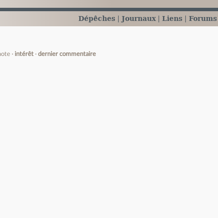
Dépêches
Journaux
Liens
Forums
note
intérêt
dernier commentaire
e