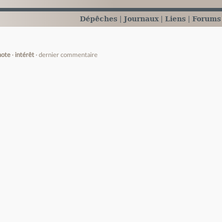
Dépêches
Journaux
Liens
Forums
note
intérêt
dernier commentaire
e