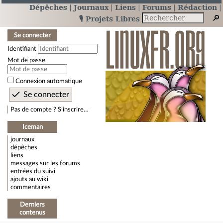
Dépêches
Journaux
Liens
Forums
Rédaction
🎙️ Projets Libres
Se connecter
Identifiant
Mot de passe
Connexion automatique
Pas de compte ? S’inscrire…
Iceman
journaux
dépêches
liens
messages sur les forums
entrées du suivi
ajouts au wiki
commentaires
Derniers
contenus