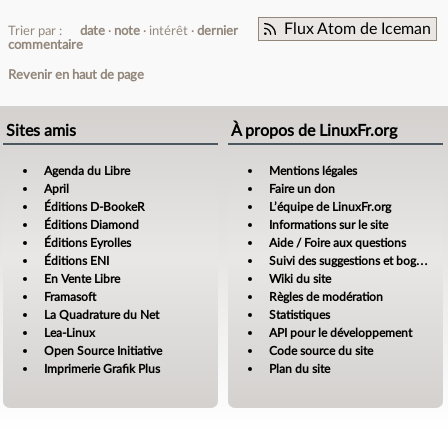
Flux Atom de Iceman
Trier par :
date
note
intérêt
dernier
commentaire
Revenir en haut de page
Sites amis
À propos de LinuxFr.org
Agenda du Libre
Mentions légales
April
Faire un don
Éditions D-BookeR
L’équipe de LinuxFr.org
Éditions Diamond
Informations sur le site
Éditions Eyrolles
Aide / Foire aux questions
Éditions ENI
Suivi des suggestions et bogues
En Vente Libre
Wiki du site
Framasoft
Règles de modération
La Quadrature du Net
Statistiques
Lea-Linux
API pour le développement
Open Source Initiative
Code source du site
Imprimerie Grafik Plus
Plan du site