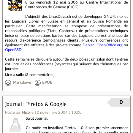
8 au vendredi 12 mai 2006 au Centre International de
Conférences de Genève (CICG).
L'objectif des LinuxDays.ch est de développer GNU/Linux et
les Logiciels Libres en Suisse en général et en Suisse Romande en
particulier. Cette manifestation se compose de présentations de
responsables politiques (États, Cantons...), de présentations techniques
(mise en place de solutions basées sur des Logiciels Libres), ainsi que de
retours d'expérience (témoignages clients). Plusieurs conférences ont
également été offertes à des projets comme
Debian
,
OpenOffice.org
ou
OpenBSD
.
Cette semaine se déroulera autour de deux pôles : un salon dont l'entrée
est libre et des conférences (payantes) qui suivent des thématiques par
journée.
Lire la suite
(
3 commentaires
).
Markdown
EPUB
0
Journal
Firefox & Google
Posté par
Nico
le 10 novembre 2004 à 10:00
.
Salut Journal,
Ce matin en installant Firefox 1.0, à son premier lancement
j'ai eu l'heureuse surprise de découvrir la nouvelle page