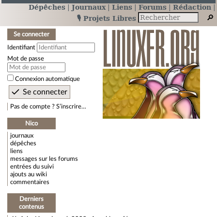
Dépêches
Journaux
Liens
Forums
Rédaction
🎙️ Projets Libres
Se connecter
Identifiant
Mot de passe
Connexion automatique
Pas de compte ? S’inscrire…
Nico
journaux
dépêches
liens
messages sur les forums
entrées du suivi
ajouts au wiki
commentaires
Derniers
contenus