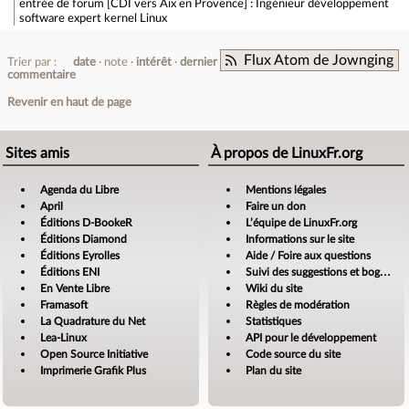
entrée de forum
[CDI vers Aix en Provence] : Ingénieur développement
software expert kernel Linux
Flux Atom de Jownging
Trier par :
date
note
intérêt
dernier
commentaire
Revenir en haut de page
Sites amis
À propos de LinuxFr.org
Agenda du Libre
Mentions légales
April
Faire un don
Éditions D-BookeR
L’équipe de LinuxFr.org
Éditions Diamond
Informations sur le site
Éditions Eyrolles
Aide / Foire aux questions
Éditions ENI
Suivi des suggestions et bogues
En Vente Libre
Wiki du site
Framasoft
Règles de modération
La Quadrature du Net
Statistiques
Lea-Linux
API pour le développement
Open Source Initiative
Code source du site
Imprimerie Grafik Plus
Plan du site