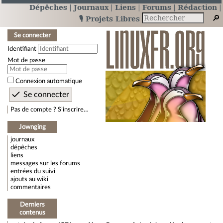
Dépêches
Journaux
Liens
Forums
Rédaction
🎙️ Projets Libres
Se connecter
Identifiant
Mot de passe
Connexion automatique
Pas de compte ? S’inscrire…
Jownging
journaux
dépêches
liens
messages sur les forums
entrées du suivi
ajouts au wiki
commentaires
Derniers
contenus