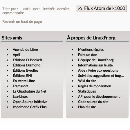
Flux Atom de k1000
Trier par :
date
note
intérêt
dernier
commentaire
Revenir en haut de page
Sites amis
À propos de LinuxFr.org
Agenda du Libre
Mentions légales
April
Faire un don
Éditions D-BookeR
L’équipe de LinuxFr.org
Éditions Diamond
Informations sur le site
Éditions Eyrolles
Aide / Foire aux questions
Éditions ENI
Suivi des suggestions et bogues
En Vente Libre
Wiki du site
Framasoft
Règles de modération
La Quadrature du Net
Statistiques
Lea-Linux
API pour le développement
Open Source Initiative
Code source du site
Imprimerie Grafik Plus
Plan du site