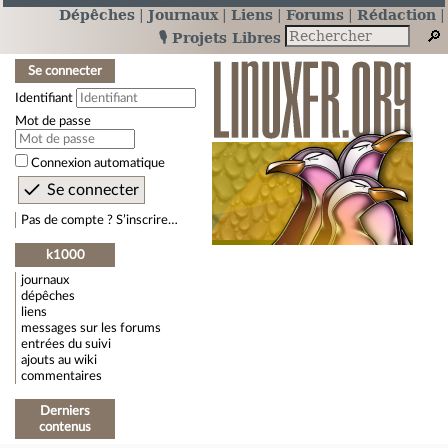
Dépêches
Journaux
Liens
Forums
Rédaction
🎙️ Projets Libres
Se connecter
Identifiant
Mot de passe
Connexion automatique
Pas de compte ? S’inscrire…
k1000
journaux
dépêches
liens
messages sur les forums
entrées du suivi
ajouts au wiki
commentaires
Derniers
contenus