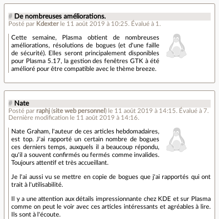
#
De nombreuses améliorations.
Posté par
Kdexter
le 11 août 2019 à 10:25
.
Évalué à
1
.
Cette semaine, Plasma obtient de nombreuses
améliorations, résolutions de bogues (et d'une faille
de sécurité). Elles seront principalement disponibles
pour Plasma 5.17, la gestion des fenêtres GTK à été
amélioré pour être compatible avec le thème breeze.
#
Nate
Posté par
raphj
(
site web personnel
)
le 11 août 2019 à 14:15
.
Évalué à
7
.
Dernière modification le 11 août 2019 à 14:16.
Nate Graham, l'auteur de ces articles hebdomadaires,
est top. J'ai rapporté un certain nombre de bogues
ces derniers temps, auxquels il a beaucoup répondu,
qu'il a souvent confirmés ou fermés comme invalides.
Toujours attentif et très accueillant.
Je l'ai aussi vu se mettre en copie de bogues que j'ai rapportés qui ont
trait à l'utilisabilité.
Il y a une attention aux détails impressionnante chez KDE et sur Plasma
comme on peut le voir avec ces articles intéressants et agréables à lire.
Ils sont à l'écoute.