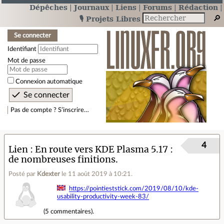
Dépêches
Journaux
Liens
Forums
Rédaction
🎙️ Projets Libres
Se connecter
Identifiant
Mot de passe
Connexion automatique
Pas de compte ? S’inscrire…
4
Lien
En route vers KDE Plasma 5.17 :
de nombreuses finitions.
Posté par
Kdexter
le 11 août 2019 à 10:21
.
https://pointieststick.com/2019/08/10/kde-
usability-productivity-week-83/
(
5 commentaires
).