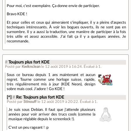
Pour moi, c'est exemplaire. Ça donne envie de participer.
Bravo KDE !
Et pour celles et ceux qui aimeraient s'impliquer, il y a pleins d'aspects
techniques intéressants. À voir les bogues ouverts, ils ne sont pas en
surnombre. Il y a aussi la traduction, une manière de participer à la fois
très utile et assez accessible. J'ai fait ça il y a quelques années. Je
recommande.
#
Toujours plus fort KDE
Posté par
Kwiknclean
le 12 août 2019 à 16:24
.
Évalué à
1
.
Sous ce bureau depuis 1 ans maintenant et aucun
regret. Tourne comme une horloge suisse, rapide,
très régulièrement mis à jour (KDE Neon), design
sobre mais cool. J'adore ! Go KDE !
[^]
#
Re: Toujours plus fort KDE
Posté par
Stinouff
le 12 août 2019 à 20:22
.
Évalué à
1
.
Je suis sous Debian. Il faut que j'attende plusieurs
années pour voir arriver des trucs cools (comme la
musique réglable depuis le screenlock !).
C'est un peu rageant ! :p