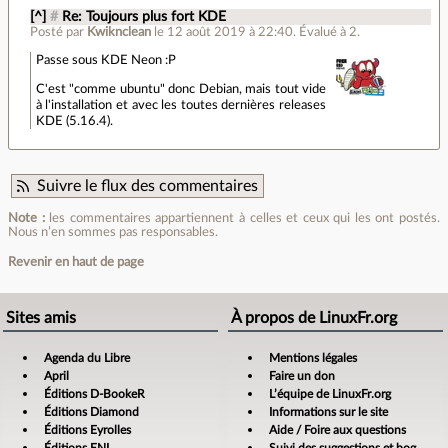
[^]
#
Re: Toujours plus fort KDE
Posté par
Kwiknclean
le 12 août 2019 à 22:40
.
Évalué à
2
.
Passe sous KDE Neon :P
C'est "comme ubuntu" donc Debian, mais tout vide
à l'installation et avec les toutes dernières releases
KDE (5.16.4).
Suivre le flux des commentaires
Note :
les commentaires appartiennent à celles et ceux qui les ont postés.
Nous n’en sommes pas responsables.
Revenir en haut de page
Sites amis
À propos de LinuxFr.org
Agenda du Libre
Mentions légales
April
Faire un don
Éditions D-BookeR
L’équipe de LinuxFr.org
Éditions Diamond
Informations sur le site
Éditions Eyrolles
Aide / Foire aux questions